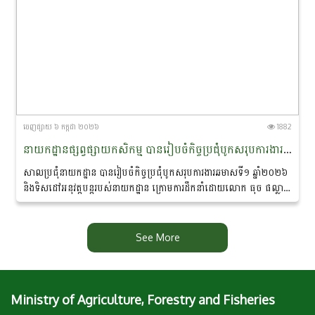
ចេញ​ផ្សាយ​ ៦ កក្កដា ២០២៦
1882
នាយកដ្ឋានផ្សព្វផ្សាយកសិកម្ម បានរៀបចំកិច្ចប្រជុំបូកសរុបការងារឆមាសទី១ ឆ្នាំ២០២៦ និងទិសដៅអនុវត្តបន្តក្រោមការដឹកនាំដោយលោក ធុច ផល្លា ប្រធាននាយកដ្ឋានផ្សព្វផ្សាយកសិកម្ម
សាលប្រជុំនាយកដ្ឋាន បានរៀបចំកិច្ចប្រជុំបូកសរុបការងារឆមាសទី១ ឆ្នាំ២០២៦
និងទិសដៅអនុវត្តបន្តរបស់នាយកដ្ឋាន ក្រោមការដឹកនាំដោយលោក ធុច ផល្លា
ប្រធាននាយកដ្ឋានផ្សព្វផ្សាយកសិកម្ម...
See More
Ministry of Agriculture, Forestry and Fisheries