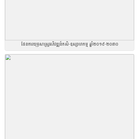
ផែនការយុទ្ធសាស្រ្តអភិវឌ្ឍន៍កសិ-ឧស្សាហកម្ម ឆ្នាំ២០១៩-២០៣០