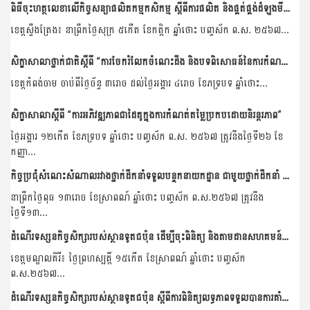
ពិធីចុះហត្ថលេខាលើកិច្ចសន្យាផលិតកម្មកសិកម្ម ស្តីពីការផលិត និងផ្គត់ផ្គង់ដំឡូងមីស្រស់រវាងសហគមន៍កសិកម្មចំការលើសាមគ្គីអភិវឌ្ឍន៍ និងដេប៉ូ លាង ប៊ុនហ៊ាង
ខេត្តស្ទឹងត្រែង៖ នាព្រឹកថ្ងៃសុក្រ ៥កើត ខែកត្តិក ឆ្នាំថោះ បញ្ចស័ក ព.ស. ២៥៦៧...
សិក្ខាសាលាថ្នាក់ជាតិស្ដីពី “ការចែករំលែកចំណេះដឹង និងបទពិសោធន៍នៃការកំណត់អត្តសញ្ញាណគម្រោងក្នុងតំបន់មេគង្គ”
ខេត្តកំពង់ចាម ចាប់ពីថ្ងៃច័ន្ទ ៣រោច ដល់ថ្ងៃអង្គារ ៤រោច ខែភទ្របទ ឆ្នាំថោះ...
សិក្ខាសាលាស្តីពី “ការអភិវឌ្ឍភាពជាដៃគូក្នុងការកំណត់តម្លៃប្រកបដោយនិរន្តរភាព”
ថ្ងៃអង្គារ ១២កើត ខែភទ្របទ ឆ្នាំថោះ បញ្ចស័ក ព.ស. ២៥៦៧ ត្រូវនឹងថ្ងៃទី២៦ ខែ
កញ្ញា...
កិច្ចប្រជុំសំណេះសំណាលរវាងថ្នាក់ដឹកនាំទទួលបន្ទុកនាយកដ្ឋាន ជាមួយថ្នាក់ដឹកនាំ និងមន្រ្តីរាជការនៃនាយកដ្ឋានកសិ-ឧស្សាហកម្ម
នាព្រឹកថ្ងៃពុធ ១៣រោច ខែស្រាពណ៍ ឆ្នាំថោះ បញ្ចស័ក ព.ស.២៥៦៧ ត្រូវនឹង
ថ្ងៃទី១៣...
ដំណើរទស្សនកិច្ចសិក្សារបស់ស្ថានទូតជប៉ុន ដើម្បីចុះពិនិត្យ និងតាមដានសហគមន៍កសិកម្ម ដែលទទួលបានការគាំទ្រគម្រោងគូសាណូណេ
ខេត្តមណ្ឌលគិរី៖ ថ្ងៃព្រហស្បត្តិ៍ ១៥កើត ខែស្រាពណ៍ ឆ្នាំថោះ បញ្ចស័ក
ព.ស.២៥៦៧...
ដំណើរទស្សនកិច្ចសិក្សារបស់ស្ថានទូតជប៉ុន ស្តីពីការពិនិត្យលទ្ធភាពទទួលបានការគាំទ្រគម្រោងគូសាណូណេរបស់សហគមន៍កសិកម្ម