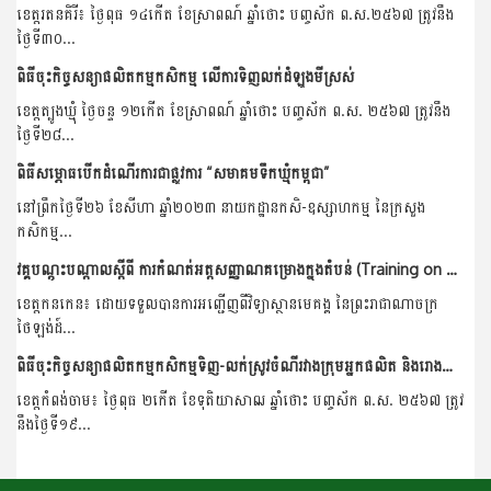
ខេត្តរតនគិរី៖ ថ្ងៃពុធ ១៤កើត ខែស្រាពណ៍ ឆ្នាំថោះ បញ្ចស័ក ព.ស.២៥៦៧ ត្រូវនឹង
ថ្ងៃទី៣០...
ពិធីចុះកិច្ចសន្យាផលិតកម្មកសិកម្ម លើការទិញលក់ដំឡូងមីស្រស់
ខេត្តត្បូងឃ្មុំ ថ្ងៃចន្ទ ១២កើត ខែស្រាពណ៍ ឆ្នាំថោះ បញ្ចស័ក ព.ស. ២៥៦៧ ត្រូវនឹង
ថ្ងៃទី២៨...
ពិធីសម្ភោធបើកដំណើរការជាផ្លូវការ “សមាគមទឹកឃ្មុំកម្ពុជា”
នៅព្រឹកថ្ងៃទី២៦ ខែសីហា ឆ្នាំ២០២៣ នាយកដ្ឋានកសិ-ឧស្សាហកម្ម នៃក្រសួង
កសិកម្ម...
វគ្គបណ្ដុះបណ្ដាលស្ដីពី ការកំណត់អត្តសញ្ញាណគម្រោងក្នុងតំបន់ (Training on Regional Project Identification)
ខេត្តកនកេន៖ ដោយទទួលបានការអញ្ជើញពីវិទ្យាស្ថានមេគង្គ នៃព្រះរាជាណាចក្រ
ថៃឡង់ដ៍...
ពិធីចុះកិច្ចសន្យាផលិតកម្មកសិកម្មទិញ-លក់ស្រូវចំណីរវាងក្រុមអ្នកផលិត និងរោងម៉ាស៊ីនភូមិយើង
ខេត្តកំពង់ចាម៖ ថ្ងៃពុធ ២កើត ខែទុតិយាសាឍ ឆ្នាំថោះ បញ្ចស័ក ព.ស. ២៥៦៧ ត្រូវ
នឹងថ្ងៃទី១៩...