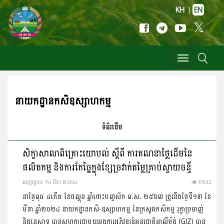
KH
|
EN
Toggle
navigation
នាយកដ្ឋានកសិឧស្សាហកម្ម
ទំព័រដើម
សិក្ខាសាលាពិគ្រោះយោបល់ ស្តីពី ការគណនាថ្លៃដើមនៃ
ផលិតកម្ម និងការកែច្នៃក្នុងខ្សែច្រវាក់តម្លៃគ្រាប់ស្វាយចន្ទី
ចេញ​ផ្សាយ​ ១៤ មីនា ២០២៤
17632
នាថ្ងៃពុធ ៤កើត ខែផល្គុន ឆ្នាំថោះបញ្ចស័ក ព.ស. ២៥៦៧ ត្រូវនឹងថ្ងៃទី១៣ ខែ
មីនា ឆ្នាំ២០២៤ នាយកដ្ឋានកសិ-ឧស្សាហកម្ម នៃក្រសួងកសិកម្ម រុក្ខាប្រមាញ់
និងនេសាទ បានសហការជាមួយអង្គការអភិវឌ្ឍន៍អន្តរជាតិអាល្លឺម៉ង់ (GIZ) បាន