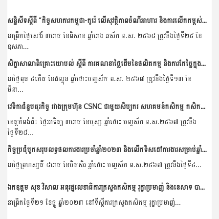
សន្និសីទស្ដីពី “កិច្ចសហការកម្ពុជា-កូរ៉េ លើសុវត្ថិភាពចំណីអាហារ និងការលើកកម្ពស់ម្ហូបអាហារ”
នាព្រឹកថ្ងៃសៅរ៍ ៣រោច ខែពិសាខ ឆ្នាំរោង ឆស័ក ព​.ស. ២៥៦៨ ត្រូវនឹងថ្ងៃទី២៥ ខែ
ឧសភា...
សិក្ខាសាលាពិគ្រោះយោបល់ ស្តីពី ការគណនាថ្លៃដើមនៃផលិតកម្ម និងការកែច្នៃក្នុងខ្សែច្រវាក់តម្លៃគ្រាប់ស្វាយចន្ទី
នាថ្ងៃពុធ ៤កើត ខែផល្គុន ឆ្នាំថោះបញ្ចស័ក ព.ស. ២៥៦៧ ត្រូវនឹងថ្ងៃទី១៣ ខែ
មីនា...
វេទិកាជំនួបធុរកិច្ច រវាងក្រុមហ៊ុន CSNC ជាមួយសិប្បករ សហគមន៍កសិកម្ម កសិករស្វាយចន្ទី និងពិធីចុះអនុស្សរណៈ
ខេត្តកំពង់ធំ៖ ថ្ងៃអាទិត្យ ៣រោច ខែបុស្ស ឆ្នាំថោះ បញ្ចស័ក ព.ស.២៥៦៧ ត្រូវនឹង
ថ្ងៃទី២៨...
កិច្ចប្រជុំបូកសរុបលទ្ធផលការងារប្រចាំឆ្នាំ២០២៣ និងលើកទិសដៅការងារសម្រាប់ឆ្នាំ២០២៤ របស់នាយកដ្ឋានកសិ-ឧស្សាហកម្ម
នាថ្ងៃព្រហស្បតិ៍ ៨រោច ខែមិគសិរ ឆ្នាំថោះ បញ្ចស័ក ព.ស.២៥៦៧ ត្រូវនឹងថ្ងៃទី៤...
ឯកឧត្តម សុខ វិសាល អនុរដ្ឋលេខាធិការក្រសួងកសិកម្ម រុក្ខាប្រមាញ់ និងនេសាទ បានដឹកនាំកិច្ចប្រជុំពិភាក្សាការងារជាមួយគណៈប្រតិភូកូរ៉េ ដែលអញ្ជើញមកពីសមាគមអភិវឌ្ឍធនធានកសិកម្មកូរ៉េ...
នាព្រឹកថ្ងៃទី២១ ខែធ្នូ ឆ្នាំ២០២៣ នៅទីស្តីការក្រសួងកសិកម្ម រុក្ខាប្រមាញ់...