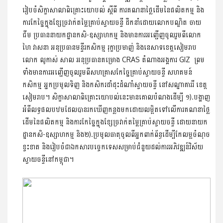
រៀបចំសិក្ខាសាលាពិគ្រោះយោបល់ ស្តីពី ការគណនាថ្លៃដើមនៃផលិតកម្ម និង
ការកែច្នៃក្នុងខ្សែច្រវាក់តម្លៃគ្រាប់ស្វាយចន្ទី ដឹកនាំដោយលោកបណ្ឌិត ចាយ
ជីម ប្រធាននាយកដ្ឋានកសិ-ឧស្សាហកម្ម និងមានការអញ្ជើញចូលរួមពីលោក
ហៃ វាសនា អនុប្រធានមន្ទីរកសិកម្ម រុក្ខាប្រមាញ់ និងនេសាទខេត្តសៀមរាប
លោក លូកាស់ សាល អនុប្រធានគម្រោង CRAS តំណាងអង្គការ GIZ ព្រម
ទាំងមានការអញ្ជើញចូលរួមពីសហគ្រាសកែច្នៃគ្រាប់ស្វាយចន្ទី សហគមន៍
កសិកម្ម អ្នកប្រមូលទិញ និងកសិករដាំដុះដំណាំស្វាយចន្ទី នៅសណ្ឋាគាររី ខេត្ត
សៀមរាប។ សិក្ខាសាលាពិគ្រោះយោបល់នេះមានគោលបំណងដើម្បី ១).បង្ហាញ
អំពីលទ្ធផលបឋមដែលបានរកឃើញកន្លងមកដោយលម្អិតទៅលើការគណនាថ្លៃ
ដើមនៃផលិតកម្ម និងការកែច្នៃក្នុងខ្សែច្រវាក់តម្លៃគ្រាប់ស្វាយចន្ទី ដោយនាយក
ដ្ឋានកសិ-ឧស្សាហកម្ម និង២).ប្រមូលធាតុចូលពីអ្នកពាក់ព័ន្ធដើម្បីកែលម្អចំណុច
ខ្វះខាត និងរៀបចំជាឯកសារបច្ចេកទេសសម្រាប់ជំនួយដល់ការអភិវឌ្ឍន៍វិស័យ
ស្វាយចន្ទីនៅកម្ពុជា។