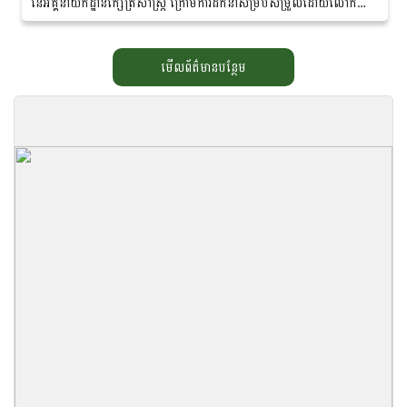
នៃអគ្គនាយកដ្ឋានក្សេត្រសាស្ត្រ ក្រោមការដឹកនាំសម្របសម្រួលដោយលោក
ញាណ សុភា ប្រធាននាយកដ្ឋានអភិវឌ្ឍន៍ដំណាំកៅស៊ូ...
មើលព័ត៌មានបន្ថែម
កម្រងឯកសារ