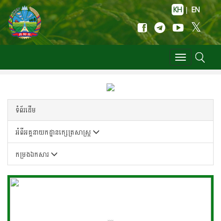
KH
|
EN
Toggle
navigation
ទំព័រដើម
អំពីអគ្គនាយកដ្ឋានក្សេត្រសាស្រ្ត
កម្រងឯកសារ
...