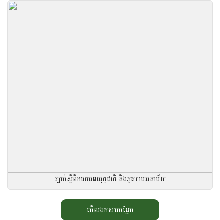
ច្បាប់ស្តីពីការការពាររុក្ខជាតិ និងភូតគាមអនាម័យ
មើលឯកសារបន្ថែម