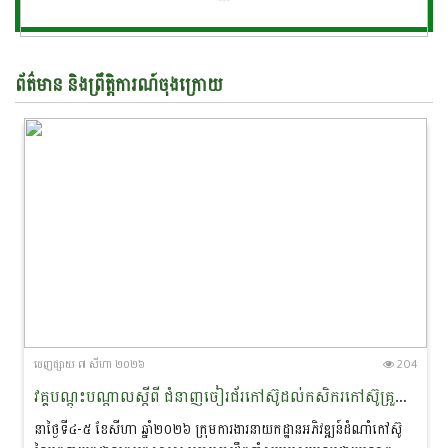
ព័ត៌មាន និងព្រឹត្តិការណ៍ចុង​ក្រោយ
ចេញ​ផ្សាយ​ ៧ សីហា ២០២៦
204
វគ្គបណ្តុះបណ្តាលស្តីពី ជំនាញចៀរជ័រកៅស៊ូដល់កសិករកៅស៊ូគ្រួសារ នៅខេត្តបន្ទាយមានជ័យ
នាថ្ងៃទី៤-៥ ខែសីហា ឆ្នាំ២០២៦ ក្រុមការងារនាយកដ្ឋានអភិវឌ្ឍន៍ដំណាំកៅស៊ូ