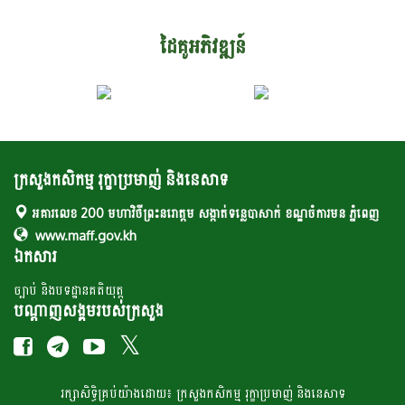
ដៃគូអភិវឌ្ឍន៍
ក្រសួងកសិកម្ម រុក្ខាប្រមាញ់ និងនេសាទ
អគារលេខ 200 មហាវិថីព្រះនរោត្តម សង្កាត់ទន្លេបាសាក់ ខណ្ឌចំការមន ភ្នំពេញ
www.maff.gov.kh
ឯកសារ
ច្បាប់ និងបទដ្ឋានគតិយុត្ត
បណ្តាញសង្គមរបស់ក្រសួង
រក្សា​​សិទ្ធិគ្រប់​​​យ៉ាង​ដោយ៖ ក្រសួង​កសិកម្ម​ រុក្ខា​ប្រមាញ់​ និង​​នេសាទ