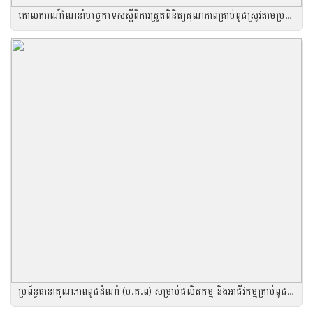
គោលការណ៍ណែនាំបច្ចេកទេសស្តីពីការត្រួតពិនិត្យគុណភាពគ្រាប់ពូជស្រូវតាមប្រព័ន្ធធានាគុណភាពពូជដំណាំ (ប.គ.ព)
ប្រព័ន្ធធានាគុណភាពពូជដំណាំ (ប.គ.ព) សម្រាប់ផលិតកម្ម និងអាជីវកម្មគ្រាប់ពូជស្រូវ