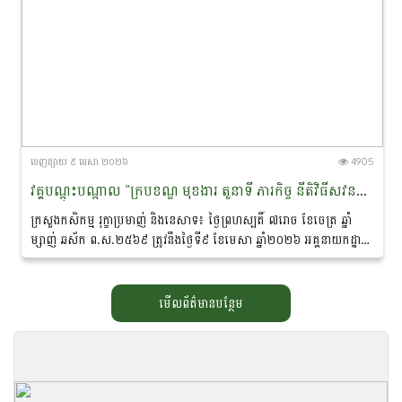
ចេញ​ផ្សាយ​ ៩ មេសា ២០២៦
4905
វគ្គបណ្តុះបណ្តាល “ក្របខណ្ឌ មុខងារ តួនាទី ភារកិច្ច នីតិវិធីសវនកម្ម និងការណែនាំពីទម្រង់របាយការណ៍សវនកម្មផ្ទៃក្នុង”
ក្រសួងកសិកម្ម រុក្ខាប្រមាញ់ និងនេសាទ៖ ថ្ងៃព្រហស្បតិ៍ ៧រោច ខែចេត្រ ឆ្នាំ
ម្សាញ់ ឆស័ក ព.ស.២៥៦៩ ត្រូវនឹងថ្ងៃទី៩ ខែមេសា ឆ្នាំ២០២៦ អគ្គនាយកដ្ឋាន
សវនកម្មផ្ទៃក្នុង នៃក្រសួងកសិកម្ម...
មើលព័ត៌មានបន្ថែម
កម្រងឯកសារ