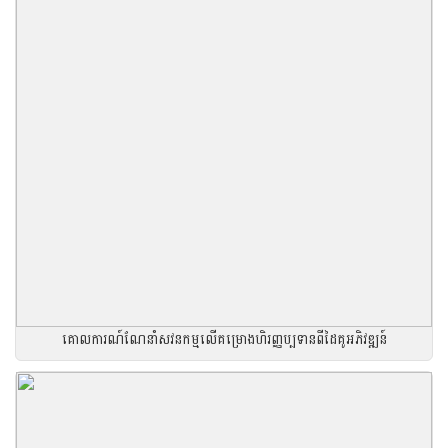
គោលការណ៍ណែនាំសវនកម្មលើគម្រោងហិរញ្ញប្បទានពីដៃគូអភិវឌ្ឍន៍