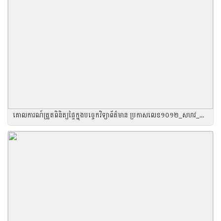
គោលការណ៍ត្រួតពិនិត្យផ្ទៃក្នុងបច្ចេកវិទ្យាព័ត៌មាន ប្រកាសលេខ១០១២_សហវ_ប្រក_៣១_ធ្នូ_២០២១