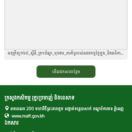
អនុក្រឹត្យ១៦៨_ស្តីពី_ក្របខ័ណ្ឌ_មុខងារ_ភារកិច្ចរបស់សវនកម្មផ្ទៃក្នុង_និងអធិការកិច្ច
មើលឯកសារបន្ថែម
ក្រសួងកសិកម្ម រុក្ខាប្រមាញ់ និងនេសាទ
អគារលេខ 200 មហាវិថីព្រះនរោត្តម សង្កាត់ទន្លេបាសាក់ ខណ្ឌចំការមន ភ្នំពេញ
www.maff.gov.kh
ឯកសារ