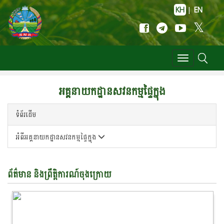
KH
|
EN
Toggle
navigation
អគ្គនាយកដ្ឋានសវនកម្មផ្ទៃក្នុង
ទំព័រដើម
អំពីអគ្គនាយកដ្ឋានសវនកម្មផ្ទៃក្នុង
ព័ត៌មាន និងព្រឹត្តិការណ៍ចុង​ក្រោយ