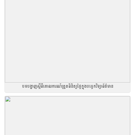
បទបង្ហាញស្តីពីគោលការណ៍ត្រួតពិនិត្យផ្ទៃក្នុងបច្ចេកវិទ្យាព័ត៌មាន