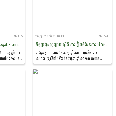
11816
ចេញ​ផ្សាយ​ ៦ មិថុនា ២០២៣
12748
ទស្សនកិច្ចសិក្សាថ្នាក់តំបន់ ស្តីពី “Legal Framework and Official Control System of Indonesia’s Fishery Sector” នៅប្រទេសឥណ្ឌូនេស៊ី
កិច្ចប្រជុំផ្សព្វផ្សាយស្តីពី ការរៀបចំផែនការថវិកា(ទម្រង់ P3,P4) និងរបាយការណ៍ប្រចាំត្រីមាស(ទម្រង់ M1) និងរបាយការណ៍ប្រចាំឆ្នាំ (ទម្រង់ M2)
ែជេស្ឋ ឆ្នាំថោះ
នាថ្ងៃអង្គារ ៣រោច ខែជេស្ឋ ឆ្នាំថោះ បញ្ចស័ក ព.ស.
ដល់ថ្ងៃទី១៤ ខែ
២៥៦៧ ត្រូវនឹងថ្ងៃទី៦ ខែមិថុនា ឆ្នាំ២០២៣ នាយក
រ្ត អនុប្រធាន
ដ្ឋានកសិ-ឧស្សាហកម្ម បានរៀបចំកិច្ចប្រជុំផ្សព្វផ្សាយស្តីពី
ការរៀបចំផែនការថវិកា(ទម្រង់...