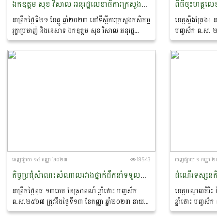
ឯកឧត្តម សុខ វិសាល អនុរដ្ឋលេខាធិការក្រសួងកសិកម្ម រុក្ខាប្រមាញ់ និងនេសាទ បានដឹកនាំកិច្ចប្រជុំពិភាក្សាការងារជាមួយគណៈប្រតិភូកូរ៉េ ដែលអញ្ជើញមកពីសមាគមអភិវឌ្ឍធនធានកសិកម្មកូរ៉េ (KOAA)
នាព្រឹកថ្ងៃទី២១ ខែធ្នូ ឆ្នាំ២០២៣ នៅទីស្តីការក្រសួងកសិកម្ម
ខេត្តស្ទឹងត្រែង៖ ន
រុក្ខាប្រមាញ់ និងនេសាទ ឯកឧត្តម សុខ វិសាល អនុរដ្ឋ
បញ្ចស័ក ព.ស. ២៥៦
លេខាធិការក្រសួងកសិកម្ម រុក្ខាប្រមាញ់ និងនេសាទ ដោយ
ឆ្នាំ២០២៣ លោក 
ទទួលបានការអនុញ្ញាតដ៏ខ្ពង់ខ្ពស់ពី...
ឧស្សាហកម្ម នៃក្
ចេញ​ផ្សាយ​ ១៤ កញ្ញា ២០២៣
18543
ចេញ​ផ្សាយ​ ១ កញ្ញា
កិច្ចប្រជុំសំណេះសំណាលរវាងថ្នាក់ដឹកនាំទទួលបន្ទុកនាយកដ្ឋាន ជាមួយថ្នាក់ដឹកនាំ និងមន្រ្តីរាជការនៃនាយកដ្ឋានកសិ-ឧស្សាហកម្ម
នាព្រឹកថ្ងៃពុធ ១៣រោច ខែស្រាពណ៍ ឆ្នាំថោះ បញ្ចស័ក
ខេត្តមណ្ឌលគិរី៖ 
ព.ស.២៥៦៧ ត្រូវនឹងថ្ងៃទី១៣ ខែកញ្ញា ឆ្នាំ២០២៣ នាយក
ឆ្នាំថោះ បញ្ចស័
ដ្ឋានកសិ-ឧស្សាហកម្ម បានរៀបចំកិច្ចប្រជុំសំណេះសំណាល
ឆ្នាំ២០២៣ ក្រុម