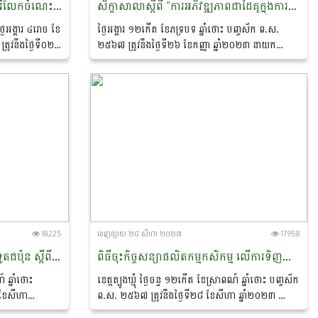
សិក្ខាសាលាថ្នាក់ជាតិស្ដីពី “ការចែករំលែកចំណេះដឹង និងបទពិសោធន៍នៃការកំណត់អត្តសញ្ញាណគម្រោងក្នុងតំបន់មេគង្គ”
សិក្ខាសាលាស្តីពី “ការអភិវឌ្ឍភាពជាដៃគូក្នុងការកំណត់តម្លៃប្រកបដោយនិរន្តរភាព”
្ងៃអង្គារ ៤រោច ខែ
ថ្ងៃអង្គារ ១២កើត ខែភទ្របទ ឆ្នាំថោះ បញ្ចស័ក ព.ស.
រូវនឹងថ្ងៃទី០២
២៥៦៧ ត្រូវនឹងថ្ងៃទី២៦ ខែកញ្ញា ឆ្នាំ២០២៣ នាយក
្ឋានកសិ-
ដ្ឋានកសិ-ឧស្សាហកម្ម នៃក្រសួងកសិកម្ម រុក្ខាប្រមាញ់ និង
នេសាទ សហការជាមួយភ្នាក់ងារកិច្ចសហប្រតិបត្តិការអន្តរ
ជាតិអាល្លឺម៉ង់ប្រចាំនៅកម្ពុជា(GIZ)...
18225
ចេញ​ផ្សាយ​ ២៨ សីហា ២០២៣
17958
ដំណើរទស្សនកិច្ចសិក្សារបស់ស្ថានទូតជប៉ុន ស្តីពីការពិនិត្យលទ្ធភាពទទួលបានការគាំទ្រគម្រោងគូសាណូណេរបស់សហគមន៍កសិកម្ម
ពិធីចុះកិច្ចសន្យាផលិតកម្មកសិកម្ម លើការទិញលក់ដំឡូងមីស្រស់
 ឆ្នាំថោះ
ខេត្តត្បូងឃ្មុំ ថ្ងៃចន្ទ ១២កើត ខែស្រាពណ៍ ឆ្នាំថោះ បញ្ចស័ក
 ខែសីហា
ព.ស. ២៥៦៧ ត្រូវនឹងថ្ងៃទី២៨ ខែសីហា ឆ្នាំ២០២៣ លោក
ស្សាហកម្ម នៃ
បណ្ឌិត ចាយ ជីម ប្រធាននាយកដ្ឋានកសិ-ឧស្សាហកម្ម នៃ