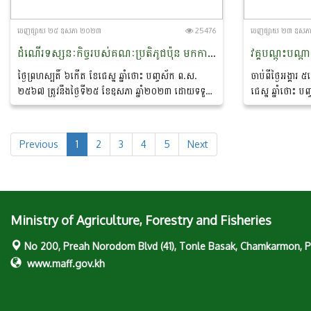
ចេញ​ផ្សាយ​ ២៥ ឧសភា ២០២៣
25476
ចេញ​ផ្សាយ​ ២៣ ឧស
ដំណើរទស្សនៈកិច្ចរបស់គណៈប្រតិភូជប៉ុន មកកាន់សិប្បកម្មកែច្នៃគ្រាប់ស្វាយចន្ទី ជ័យ សំបូរ
ថ្ងៃព្រហស្បតិ៍ ៦កើត ខែជេស្ឋ ឆ្នាំថោះ បញ្ចស័ក ព.ស.
ចាប់ពីថ្ងៃអង្គារ
២៥៦៧ ត្រូវនឹងថ្ងៃទី២៥ ខែឧសភា ឆ្នាំ២០២៣ ដោយទទួល
ជេស្ឋ ឆ្នាំថោះ ប
បានការអនុញ្ញាតពីលោកបណ្ឌិត ចាយ ជីម ប្រធាននាយក
ថ្ងៃទី២៣ ខែឧសភ
ដ្ឋានកសិ-ឧស្សាហកម្ម នៃក្រសួងកសិកម្ម...
ការិយាល័យគ្រប់គ្
Previous
1
2
3
4
5
Next
Ministry of Agriculture, Forestry and Fisheries
No 200, Preah Norodom Blvd (41), Tonle Basak, Chamkarmon,
www.maff.gov.kh