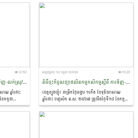
ក្រសួងកសិកម្ម...
12392
ចេញ​ផ្សាយ​ ១៨ កក្កដា ២០២៣
11028
ពិធីចុះកិច្ចសន្យាផលិតកម្មកសិកម្មទិញ-លក់ស្រូវចំណីរវាងក្រុមអ្នកផលិត និងរោងម៉ាស៊ីនភូមិយើង
ពិធីចុះកិច្ចសន្យាផលិតកម្មកសិកម្មស្តីពី ការទិញ-លក់ម្រេចខ្មៅ រវាងសហភាពសហគមន៍កសិកម្មគ្រឿងទេសកម្ពុជា និងក្រុមហ៊ុន ហ្វុកស៍(ខេមបូឌា) ឯ.ក
ាសាឍ ឆ្នាំថោះ
ខេត្តត្បូងឃ្មុំ៖ នាព្រឹកថ្ងៃអង្គារ ១កើត ខែទុតិយាសាឍ
ខែកក្កដា
ឆ្នាំថោះ បញ្ចស័ក ព.ស. ២៥៦៧ ត្រូវនឹងថ្ងៃទី១៨ ខែកក្កដា
ធាននាយក
ឆ្នាំ២០២៣ លោកបណ្ឌិត ចាយ ជីម ប្រធាននាយក
..
ដ្ឋានកសិ-ឧស្សាហកម្ម...