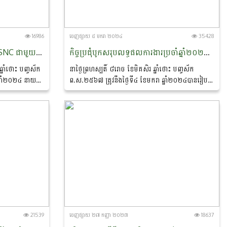
16986
ចេញ​ផ្សាយ​ ៥ មករា ២០២៤
35428
វេទិកាជំនួបធុរកិច្ច រវាងក្រុមហ៊ុន CSNC ជាមួយសិប្បករ សហគមន៍កសិកម្ម កសិករស្វាយចន្ទី និងពិធីចុះអនុស្សរណៈ
កិច្ចប្រជុំបូកសរុបលទ្ធផលការងារប្រចាំឆ្នាំ២០២៣ និងលើកទិសដៅការងារសម្រាប់ឆ្នាំ២០២៤ របស់នាយកដ្ឋានកសិ-ឧស្សាហកម្ម
ឆ្នាំថោះ បញ្ចស័ក
នាថ្ងៃព្រហស្បតិ៍ ៨រោច ខែមិគសិរ ឆ្នាំថោះ បញ្ចស័ក
ឆ្នាំ២០២៤ នាយក
ព.ស.២៥៦៧ ត្រូវនឹងថ្ងៃទី៤ ខែមករា ឆ្នាំ២០២៤បានរៀបចំ
្ខាប្រមាញ់ និង
កិច្ចប្រជុំ បូកសរុបលទ្ធផលការងារប្រចាំឆ្នាំ២០២៣ និងលើក
ទិសដៅការងារសម្រាប់ឆ្នាំ២០២៤...
21539
ចេញ​ផ្សាយ​ ២៧ កញ្ញា ២០២៣
18637