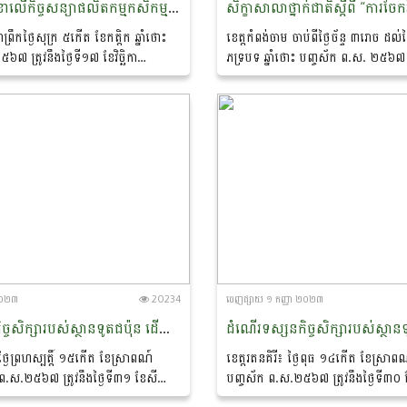
ពិធីចុះហត្ថលេខាលើកិច្ចសន្យាផលិតកម្មកសិកម្ម ស្តីពីការផលិត និងផ្គត់ផ្គង់ដំឡូងមីស្រស់រវាងសហគមន៍កសិកម្មចំការលើសាមគ្គីអភិវឌ្ឍន៍ និងដេប៉ូ លាង ប៊ុនហ៊ាង
ាព្រឹកថ្ងៃសុក្រ ៥កើត ខែកត្តិក ឆ្នាំថោះ
ខេត្តកំពង់ចាម ចាប់ពីថ្ងៃច័ន្ទ ៣រោច ដល់ថ
៧ ត្រូវនឹងថ្ងៃទី១៧ ខែវិច្ឆិកា
ភទ្របទ ឆ្នាំថោះ បញ្ចស័ក ព.ស. ២៥៦៧ ត្
ជា ពិសី អនុប្រធាននាយកដ្ឋានកសិ-
ដល់ថ្ងៃទី០៣ ខែតុលា ឆ្នាំ២០២៣ នាយកដ
រសួងកសិកម្ម...
ឧស្សាហកម្ម នៃក្រសួងកសិកម្ម...
 ២០២៣
20234
ចេញ​ផ្សាយ​ ១ កញ្ញា ២០២៣
ដំណើរទស្សនកិច្ចសិក្សារបស់ស្ថានទូតជប៉ុន ដើម្បីចុះពិនិត្យ និងតាមដានសហគមន៍កសិកម្ម ដែលទទួលបានការគាំទ្រគម្រោងគូសាណូណេ
ថ្ងៃព្រហស្បត្តិ៍ ១៥កើត ខែស្រាពណ៍
ខេត្តរតនគិរី៖ ថ្ងៃពុធ ១៤កើត ខែស្រាពណ៍
ក ព.ស.២៥៦៧ ត្រូវនឹងថ្ងៃទី៣១ ខែសីហា
បញ្ចស័ក ព.ស.២៥៦៧ ត្រូវនឹងថ្ងៃទី៣០
ការងារនាយកដ្ឋានកសិ-ឧស្សាហកម្ម នៃ
ឆ្នាំ២០២៣ ក្រុមការងារនាយកដ្ឋានកសិ-ឧ