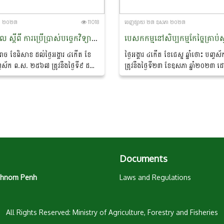
ភា ២០២៣
11018
ចេញ​ផ្សាយ​ ២៣ ឧសភា ២០២៣
វគ្គបណ្ដុះបណ្ដាល ស្ដីពី ការប្រើប្រាស់បច្ចេកវិទ្យាក្នុងវិស័យកសិកម្មសម្រាប់ប្រទេសកំពុងអភិវឌ្ឍន៍
 ៥រោច ខែពិសាខ ដល់ថ្ងៃអង្គារ ៤កើត ខែ
ថ្ងៃអង្គារ ៤កើត ខែជេស្ឋ ឆ្នាំថោះ បញ
ញ្ចស័ក ព.ស. ២៥៦៧ ត្រូវនឹងថ្ងៃទី៩ ដល់
ត្រូវនឹងថ្ងៃទី២៣ ខែឧសភា ឆ្នាំ២០២៣ 
ា ឆ្នាំ២០២៣ លោក ផុន រិណុ ប្រធាន
តាំងពី លោកបណ្ឌិត ចាយ ជីម ប្រធាននា
រងការកែច្នៃ...
ឧស្សាហកម្ម នៃក្រសួងកសិកម្ម...
Documents
 Phnom Penh
Laws and Regulations
All Rights Reserved: Ministry of Agriculture, Forestry and Fisheries