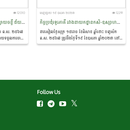
12010
ចេញ​ផ្សាយ​ ១៩ ឧសភា ២០២៣
12291
បេសកកម្មនៅសិប្បកម្មកែច្នៃគ្រាប់ស្វាយចន្ទី ជ័យ សំបូរ ខេត្តកំពង់ធំ
កិច្ចប្រជុំទ្វេរភាគី រវាងនាយកដ្ឋានកសិ-ឧស្សាហកម្ម នៃក្រសួងកសិកម្ម រុក្ខាប្រមាញ់ និងនេសាទ ជាមួយក្រុមហ៊ុនសារធារណៈរដ្ឋកូរ៉េ
្ចស័ក ព.ស. ២៥៦៧
នារសៀលថ្ងៃសុក្រ ១៥រោច ខែពិសាខ ឆ្នាំថោះ បញ្ចស័ក
ដោយទទួលការចាត់
ព.ស. ២៥៦៧ ត្រូវនឹងថ្ងៃទី១៩ ខែឧសភា ឆ្នាំ២០២៣ នៅ
យកដ្ឋានកសិ-
នាយកដ្ឋានកសិ-ឧស្សាហកម្ម បានរៀបចំកិច្ចប្រជុំទ្វេរភាគី
រវាងនាយកដ្ឋានកសិ-ឧស្សាហកម្ម...
Follow Us