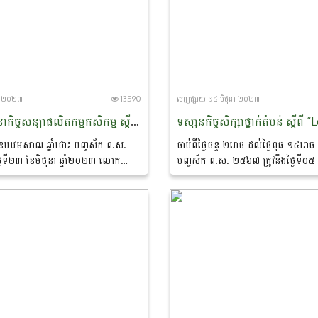
នា ២០២៣
13590
ចេញ​ផ្សាយ​ ១៤ មិថុនា ២០២៣
ពិធីចុះហត្ថលេខាកិច្ចសន្យាផលិតកម្មកសិកម្ម ស្តីពីការផលិត និងផ្គត់ផ្គង់ស្រូវ ដំឡូងមីសរីរាង្គសហគមន៍កសិកម្មក្នុងខេត្តព្រះវិហារ និងក្រុមហ៊ុនអេមរុរ៉ាយស៍ (ខេមបូឌា)
 ខែបឋមសាឍ ឆ្នាំថោះ បញ្ចស័ក ព.ស.
ចាប់ពីថ្ងៃចន្ទ ២រោច ដល់ថ្ងៃពុធ ១៤រោច ខ
្ងៃទី២៣ ខែមិថុនា ឆ្នាំ២០២៣ លោក
បញ្ចស័ក ព.ស. ២៥៦៧ ត្រូវនឹងថ្ងៃទី០៥ 
 ប្រធាននាយកដ្ឋានកសិ-ឧស្សាហកម្ម នៃ
មិថុនា ឆ្នាំ២០២៣ លោកបណ្ឌិត ធន់ សុភ័ក្
ខាប្រមាញ់...
ការិយាល័យកសិ-ពាណិជ្ជកម្ម...