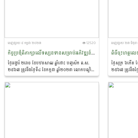
ចេញ​ផ្សាយ​ ៥ កក្កដា ២០២៣
12520
ចេញ​ផ្សាយ​ ២៣ មិថុ
កិច្ចប្រជុំពិភាក្សាលើទស្សនទានសម្រាប់អភិវឌ្ឍន៍វិស័យកសិ-ឧស្សាហកម្មសម្រាប់ថ្នាក់ក្រោមជាតិ
ថ្ងៃអង្គារ៍ ២រោច ខែបឋមសាឍ ឆ្នាំថោះ បញ្ចស័ក ព.ស.
ថ្ងៃសុក្រ ៦កើត
២៥៦៧ ត្រូវនឹងថ្ងៃទី៤ ខែកក្កដា ឆ្នាំ២០២៣ លោកបណ្ឌិត
២៥៦៧ ត្រូវនឹងថ
ចាយ ជីម ប្រធាននាយកដ្ឋានកសិ-ឧស្សាហកម្ម នៃក្រសួង
បណ្ឌិត ចាយ ជីម
កសិកម្ម រុក្ខាប្រមាញ់...
ក្រសួងកសិកម្ម រុក្