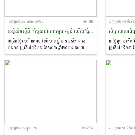
ចេញ​ផ្សាយ​ ២៥ ឧសភា ២០២៤
16118
ចេញ​ផ្សាយ​ ១៤ មីនា
សន្និសីទស្ដីពី “កិច្ចសហការកម្ពុជា-កូរ៉េ លើសុវត្ថិភាពចំណីអាហារ និងការលើកកម្ពស់ម្ហូបអាហារ”
នាព្រឹកថ្ងៃសៅរ៍ ៣រោច ខែពិសាខ ឆ្នាំរោង ឆស័ក ព​.ស.
នាថ្ងៃពុធ ៤កើត 
២៥៦៨ ត្រូវនឹងថ្ងៃទី២៥ ខែឧសភា ឆ្នាំ២០២៤ នាយក
ត្រូវនឹងថ្ងៃទី១៣
ដ្ឋានកសិ-ឧស្សាហកម្ម នៃក្រសួងកសិកម្ម រុក្ខាប្រមាញ់ និង
ឧស្សាហកម្ម នៃក្រ
នេសាទ បានធ្វើការសហការជាមួយនឹងក្រុមហ៊ុន...
សហការជាមួយអង្គការ
ចេញ​ផ្សាយ​ ២១ ធ្នូ ២០២៣
19732
ចេញ​ផ្សាយ​ ១៧ វិច្ឆិ