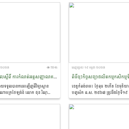
ខាប្រមាញ់...
ក្រសួងកសិកម្ម រុក្ខាប្រមាញ់...
ហា ២០២៣
11846
ចេញ​ផ្សាយ​ ១៩ កក្កដា ២០២៣
វគ្គបណ្ដុះបណ្ដាលស្ដីពី ការកំណត់អត្តសញ្ញាណគម្រោងក្នុងតំបន់ (Training on Regional Project Identification)
យទទួលបានការអញ្ជើញពីវិទ្យាស្ថាន
ខេត្តកំពង់ចាម៖ ថ្ងៃពុធ ២កើត ខែទុតិយ
ាជាណាចក្រថៃឡង់ដ៍ លោក ផុន រិណុ
បញ្ចស័ក ព.ស. ២៥៦៧ ត្រូវនឹងថ្ងៃទី១៩ 
គ្រប់គ្រងការកែច្នៃ នៃនាយកដ្ឋានកសិ-
ឆ្នាំ២០២៣ លោកបណ្ឌិត ចាយ ជីម ប្រ
ងកសិកម្ម...
ដ្ឋានកសិ-ឧស្សាហកម្ម នៃក្រសួងកសិកម្ម.