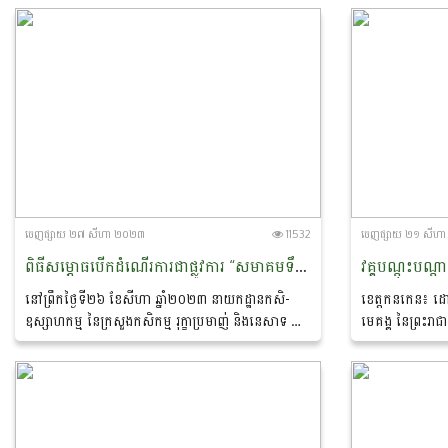
រវាងថ្នាក់ដឹកនាំទទួលបន្ទុកនាយកដ្ឋាន...
ក្រសួងកសិកម្ម រុក្
ចេញ​ផ្សាយ​ ២៧ សីហា ២០២៣
11532
ចេញ​ផ្សាយ​ ២១ សី
ពិធីសម្ភោធបើកដំណើរការជាផ្លូវការ “សមាគមទឹកឃ្មុំកម្ពុជា”
នៅព្រឹកថ្ងៃទី២៦ ខែសីហា ឆ្នាំ២០២៣ នាយកដ្ឋានកសិ-
ខេត្តកនកេន៖ ដោ
ឧស្សាហកម្ម នៃក្រសួងកសិកម្ម រុក្ខាប្រមាញ់ និងនេសាទ បាន
មេគង្គ នៃព្រះរ
សហការជាមួយសមាគមទឹកឃ្មុំកម្ពុជា បានរៀបចំពិធីសម្ភោធ
ប្រធានការិយាល័យ
ជាផ្លូវការនូវសមាគមទឹកឃ្មុំកម្ពុជា...
ឧស្សាហកម្ម ក្រសួ