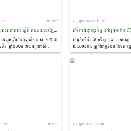
 ២០២៤
17637
ចេញ​ផ្សាយ​ ២៩ មករា ២០២៤
សិក្ខាសាលាពិគ្រោះយោបល់ ស្តីពី ការគណនាថ្លៃដើមនៃផលិតកម្ម និងការកែច្នៃក្នុងខ្សែច្រវាក់តម្លៃគ្រាប់ស្វាយចន្ទី
ខែផល្គុន ឆ្នាំថោះបញ្ចស័ក ព.ស. ២៥៦៧
ខេត្តកំពង់ធំ៖ ថ្ងៃអាទិត្យ ៣រោច ខែបុស្ស 
 ខែមីនា ឆ្នាំ២០២៤ នាយកដ្ឋានកសិ-
ព.ស.២៥៦៧ ត្រូវនឹងថ្ងៃទី២៨ ខែមករា 
សួងកសិកម្ម រុក្ខាប្រមាញ់ និងនេសាទ បាន
ដ្ឋានកសិ-ឧស្សាហកម្ម នៃក្រសួងកសិកម្ម រុក
អភិវឌ្ឍន៍អន្តរជាតិអាល្លឺម៉ង់...
នេសាទ...
កា ២០២៣
19133
ចេញ​ផ្សាយ​ ៣ តុលា ២០២៣