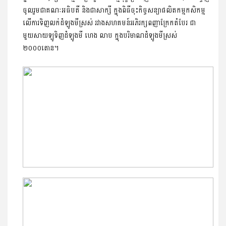
ចូលរួមជាគណៈអធិបតី និងជាសាក្សី ក្នុងពិធីចុះកិច្ចសន្យាផលិតកម្មកសិកម្ម
លើការទិញលក់ដំឡូងមីស្រស់ រវាងសហគមន៍អភិរក្សពញាក្រែកតំបែរ ជា
មួយសាយឡូទិញដំឡូងមី ហេង លាប ក្នុងបរិមាណដំឡូងមីស្រស់
២០០០តោន។