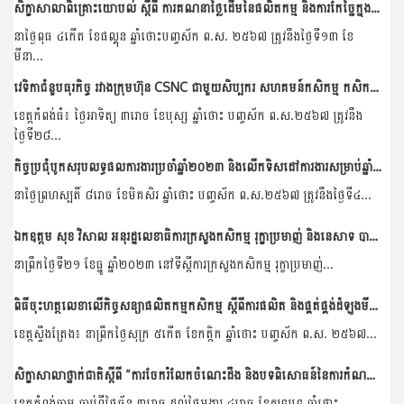
សិក្ខាសាលាពិគ្រោះយោបល់ ស្តីពី ការគណនាថ្លៃដើមនៃផលិតកម្ម និងការកែច្នៃក្នុងខ្សែច្រវាក់តម្លៃគ្រាប់ស្វាយចន្ទី
នាថ្ងៃពុធ ៤កើត ខែផល្គុន ឆ្នាំថោះបញ្ចស័ក ព.ស. ២៥៦៧ ត្រូវនឹងថ្ងៃទី១៣ ខែ
មីនា...
វេទិកាជំនួបធុរកិច្ច រវាងក្រុមហ៊ុន CSNC ជាមួយសិប្បករ សហគមន៍កសិកម្ម កសិករស្វាយចន្ទី និងពិធីចុះអនុស្សរណៈ
ខេត្តកំពង់ធំ៖ ថ្ងៃអាទិត្យ ៣រោច ខែបុស្ស ឆ្នាំថោះ បញ្ចស័ក ព.ស.២៥៦៧ ត្រូវនឹង
ថ្ងៃទី២៨...
កិច្ចប្រជុំបូកសរុបលទ្ធផលការងារប្រចាំឆ្នាំ២០២៣ និងលើកទិសដៅការងារសម្រាប់ឆ្នាំ២០២៤ របស់នាយកដ្ឋានកសិ-ឧស្សាហកម្ម
នាថ្ងៃព្រហស្បតិ៍ ៨រោច ខែមិគសិរ ឆ្នាំថោះ បញ្ចស័ក ព.ស.២៥៦៧ ត្រូវនឹងថ្ងៃទី៤...
ឯកឧត្តម សុខ វិសាល អនុរដ្ឋលេខាធិការក្រសួងកសិកម្ម រុក្ខាប្រមាញ់ និងនេសាទ បានដឹកនាំកិច្ចប្រជុំពិភាក្សាការងារជាមួយគណៈប្រតិភូកូរ៉េ ដែលអញ្ជើញមកពីសមាគមអភិវឌ្ឍធនធានកសិកម្មកូរ៉េ...
នាព្រឹកថ្ងៃទី២១ ខែធ្នូ ឆ្នាំ២០២៣ នៅទីស្តីការក្រសួងកសិកម្ម រុក្ខាប្រមាញ់...
ពិធីចុះហត្ថលេខាលើកិច្ចសន្យាផលិតកម្មកសិកម្ម ស្តីពីការផលិត និងផ្គត់ផ្គង់ដំឡូងមីស្រស់រវាងសហគមន៍កសិកម្មចំការលើសាមគ្គីអភិវឌ្ឍន៍ និងដេប៉ូ លាង ប៊ុនហ៊ាង
ខេត្តស្ទឹងត្រែង៖ នាព្រឹកថ្ងៃសុក្រ ៥កើត ខែកត្តិក ឆ្នាំថោះ បញ្ចស័ក ព.ស. ២៥៦៧...
សិក្ខាសាលាថ្នាក់ជាតិស្ដីពី “ការចែករំលែកចំណេះដឹង និងបទពិសោធន៍នៃការកំណត់អត្តសញ្ញាណគម្រោងក្នុងតំបន់មេគង្គ”
ខេត្តកំពង់ចាម ចាប់ពីថ្ងៃច័ន្ទ ៣រោច ដល់ថ្ងៃអង្គារ ៤រោច ខែភទ្របទ ឆ្នាំថោះ...