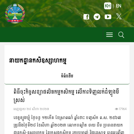
KH
|
EN
Toggle
navigation
នាយកដ្ឋានកសិឧស្សាហកម្ម
ទំព័រដើម
ពិធីចុះកិច្ចសន្យាផលិតកម្មកសិកម្ម លើការទិញលក់ដំឡូងមី
ស្រស់
ចេញ​ផ្សាយ​ ២៨ សីហា ២០២៣
17964
ខេត្តត្បូងឃ្មុំ ថ្ងៃចន្ទ ១២កើត ខែស្រាពណ៍ ឆ្នាំថោះ បញ្ចស័ក ព.ស. ២៥៦៧
ត្រូវនឹងថ្ងៃទី២៨ ខែសីហា ឆ្នាំ២០២៣ លោកបណ្ឌិត ចាយ ជីម ប្រធាននាយក
ដ្ឋានកសិ-ឧស្សាហកម្ម នៃក្រសួងកសិកម្ម រុក្ខាប្រមាញ់ និងនេសាទ បានអញ្ចើញ