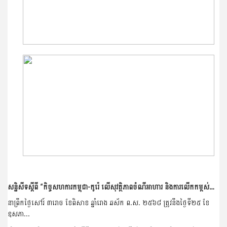
សន្និសីទស្ដីពី “កិច្ចសហការកម្ពុជា-កូរ៉េ លើសុវត្ថិភាពចំណីអាហារ និងការលើកកម្ពស់ម្ហូបអាហារ”
នាព្រឹកថ្ងៃសៅរ៍ ៣រោច ខែពិសាខ ឆ្នាំរោង ឆស័ក ព​.ស. ២៥៦៨ ត្រូវនឹងថ្ងៃទី២៥ ខែ
ឧសភា...