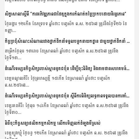
សិក្ខាសាលាស្តីពី “ការអភិវឌ្ឍភាពជាដៃគូក្នុងការកំណត់តម្លៃប្រកបដោយនិរន្តរភាព”
ថ្ងៃអង្គារ ១២កើត ខែភទ្របទ ឆ្នាំថោះ បញ្ចស័ក ព.ស. ២៥៦៧ ត្រូវនឹងថ្ងៃទី២៦ ខែ
កញ្ញា...
កិច្ចប្រជុំសំណេះសំណាលរវាងថ្នាក់ដឹកនាំទទួលបន្ទុកនាយកដ្ឋាន ជាមួយថ្នាក់ដឹកនាំ និងមន្រ្តីរាជការនៃនាយកដ្ឋានកសិ-ឧស្សាហកម្ម
នាព្រឹកថ្ងៃពុធ ១៣រោច ខែស្រាពណ៍ ឆ្នាំថោះ បញ្ចស័ក ព.ស.២៥៦៧ ត្រូវនឹង
ថ្ងៃទី១៣...
ដំណើរទស្សនកិច្ចសិក្សារបស់ស្ថានទូតជប៉ុន ដើម្បីចុះពិនិត្យ និងតាមដានសហគមន៍កសិកម្ម ដែលទទួលបានការគាំទ្រគម្រោងគូសាណូណេ
ខេត្តមណ្ឌលគិរី៖ ថ្ងៃព្រហស្បត្តិ៍ ១៥កើត ខែស្រាពណ៍ ឆ្នាំថោះ បញ្ចស័ក
ព.ស.២៥៦៧...
ដំណើរទស្សនកិច្ចសិក្សារបស់ស្ថានទូតជប៉ុន ស្តីពីការពិនិត្យលទ្ធភាពទទួលបានការគាំទ្រគម្រោងគូសាណូណេរបស់សហគមន៍កសិកម្ម
ខេត្តរតនគិរី៖ ថ្ងៃពុធ ១៤កើត ខែស្រាពណ៍ ឆ្នាំថោះ បញ្ចស័ក ព.ស.២៥៦៧ ត្រូវនឹង
ថ្ងៃទី៣០...
ពិធីចុះកិច្ចសន្យាផលិតកម្មកសិកម្ម លើការទិញលក់ដំឡូងមីស្រស់
ខេត្តត្បូងឃ្មុំ ថ្ងៃចន្ទ ១២កើត ខែស្រាពណ៍ ឆ្នាំថោះ បញ្ចស័ក ព.ស. ២៥៦៧ ត្រូវនឹង