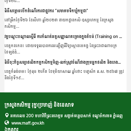
ថ្ងៃទី២៨...
ពិធីសម្ភោធបើកដំណើរការជាផ្លូវការ “សមាគមទឹកឃ្មុំកម្ពុជា”
នៅព្រឹកថ្ងៃទី២៦ ខែសីហា ឆ្នាំ២០២៣ នាយកដ្ឋានកសិ-ឧស្សាហកម្ម នៃក្រសួង
កសិកម្ម...
វគ្គបណ្ដុះបណ្ដាលស្ដីពី ការកំណត់អត្តសញ្ញាណគម្រោងក្នុងតំបន់ (Training on Regional Project Identification)
ខេត្តកនកេន៖ ដោយទទួលបានការអញ្ជើញពីវិទ្យាស្ថានមេគង្គ នៃព្រះរាជាណាចក្រ
ថៃឡង់ដ៍...
ពិធីចុះកិច្ចសន្យាផលិតកម្មកសិកម្មទិញ-លក់ស្រូវចំណីរវាងក្រុមអ្នកផលិត និងរោងម៉ាស៊ីនភូមិយើង
ខេត្តកំពង់ចាម៖ ថ្ងៃពុធ ២កើត ខែទុតិយាសាឍ ឆ្នាំថោះ បញ្ចស័ក ព.ស. ២៥៦៧ ត្រូវ
នឹងថ្ងៃទី១៩...
ក្រសួងកសិកម្ម រុក្ខាប្រមាញ់ និងនេសាទ
អគារលេខ 200 មហាវិថីព្រះនរោត្តម សង្កាត់ទន្លេបាសាក់ ខណ្ឌចំការមន ភ្នំពេញ
www.maff.gov.kh
ឯកសារ