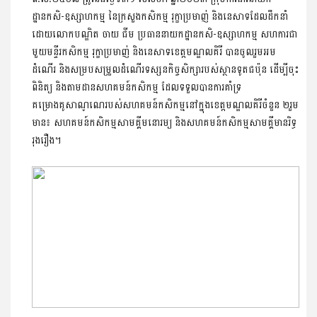
ដ្ឋានកសិ-ឧស្សាហកម្ម នៃក្រសួងកសិកម្ម រុក្ខាប្រមាញ់ និងនេសាទដែលដឹកនាំ
ដោយលោកបណ្ឌិត ចាយ ជីម ប្រធាននាយកដ្ឋានកសិ-ឧស្សាហកម្ម សហការជា
មួយមន្ទីរកសិកម្ម រុក្ខាប្រមាញ់ និងនេសាទខេត្តមណ្ឌលគិរី បានចូលរួមអម
ដំណើរ និងសម្របសម្រួលដំណើរទស្សនកិច្ចសិក្សារបស់ស្ថានទូតជប៉ុន ដើម្បីចុះ
ពិនិត្យ និងតាមដានសហគមន៍កសិកម្ម ដែលទទួលបានការគាំទ្រ
គម្រោងគូសាណូណេរបស់សហគមន៍កសិកម្មនៅក្នុងខេត្តមណ្ឌលគិរីចំនួន ២រួម
មាន៖ សហគមន៍កសិកម្មសាមគ្គីមនោរម្យ និងសហគមន៍កសិកម្មសាមគ្គីមានរិទ្ធ
រុងរឿង។