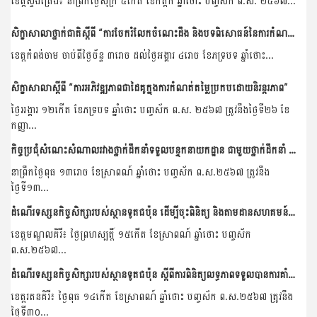
ខេត្តស្ទឹងត្រែង៖ នាព្រឹកថ្ងៃសុក្រ ៥កើត ខែកត្តិក ឆ្នាំថោះ បញ្ចស័ក ព.ស. ២៥៦៧...
សិក្ខាសាលាថ្នាក់ជាតិស្ដីពី “ការចែករំលែកចំណេះដឹង និងបទពិសោធន៍នៃការកំណត់អត្តសញ្ញាណគម្រោងក្នុងតំបន់មេគង្គ”
ខេត្តកំពង់ចាម ចាប់ពីថ្ងៃច័ន្ទ ៣រោច ដល់ថ្ងៃអង្គារ ៤រោច ខែភទ្របទ ឆ្នាំថោះ...
សិក្ខាសាលាស្តីពី “ការអភិវឌ្ឍភាពជាដៃគូក្នុងការកំណត់តម្លៃប្រកបដោយនិរន្តរភាព”
ថ្ងៃអង្គារ ១២កើត ខែភទ្របទ ឆ្នាំថោះ បញ្ចស័ក ព.ស. ២៥៦៧ ត្រូវនឹងថ្ងៃទី២៦ ខែ
កញ្ញា...
កិច្ចប្រជុំសំណេះសំណាលរវាងថ្នាក់ដឹកនាំទទួលបន្ទុកនាយកដ្ឋាន ជាមួយថ្នាក់ដឹកនាំ និងមន្រ្តីរាជការនៃនាយកដ្ឋានកសិ-ឧស្សាហកម្ម
នាព្រឹកថ្ងៃពុធ ១៣រោច ខែស្រាពណ៍ ឆ្នាំថោះ បញ្ចស័ក ព.ស.២៥៦៧ ត្រូវនឹង
ថ្ងៃទី១៣...
ដំណើរទស្សនកិច្ចសិក្សារបស់ស្ថានទូតជប៉ុន ដើម្បីចុះពិនិត្យ និងតាមដានសហគមន៍កសិកម្ម ដែលទទួលបានការគាំទ្រគម្រោងគូសាណូណេ
ខេត្តមណ្ឌលគិរី៖ ថ្ងៃព្រហស្បត្តិ៍ ១៥កើត ខែស្រាពណ៍ ឆ្នាំថោះ បញ្ចស័ក
ព.ស.២៥៦៧...
ដំណើរទស្សនកិច្ចសិក្សារបស់ស្ថានទូតជប៉ុន ស្តីពីការពិនិត្យលទ្ធភាពទទួលបានការគាំទ្រគម្រោងគូសាណូណេរបស់សហគមន៍កសិកម្ម
ខេត្តរតនគិរី៖ ថ្ងៃពុធ ១៤កើត ខែស្រាពណ៍ ឆ្នាំថោះ បញ្ចស័ក ព.ស.២៥៦៧ ត្រូវនឹង
ថ្ងៃទី៣០...