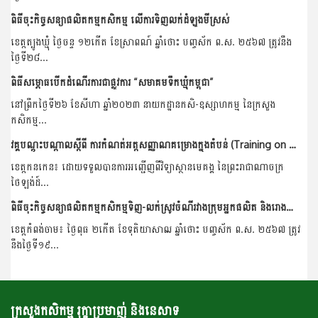
ពិធីចុះកិច្ចសន្យាផលិតកម្មកសិកម្ម លើការទិញលក់ដំឡូងមីស្រស់
ខេត្តត្បូងឃ្មុំ ថ្ងៃចន្ទ ១២កើត ខែស្រាពណ៍ ឆ្នាំថោះ បញ្ចស័ក ព.ស. ២៥៦៧ ត្រូវនឹង
ថ្ងៃទី២៨...
ពិធីសម្ភោធបើកដំណើរការជាផ្លូវការ “សមាគមទឹកឃ្មុំកម្ពុជា”
នៅព្រឹកថ្ងៃទី២៦ ខែសីហា ឆ្នាំ២០២៣ នាយកដ្ឋានកសិ-ឧស្សាហកម្ម នៃក្រសួង
កសិកម្ម...
វគ្គបណ្ដុះបណ្ដាលស្ដីពី ការកំណត់អត្តសញ្ញាណគម្រោងក្នុងតំបន់ (Training on Regional Project Identification)
ខេត្តកនកេន៖ ដោយទទួលបានការអញ្ជើញពីវិទ្យាស្ថានមេគង្គ នៃព្រះរាជាណាចក្រ
ថៃឡង់ដ៍...
ពិធីចុះកិច្ចសន្យាផលិតកម្មកសិកម្មទិញ-លក់ស្រូវចំណីរវាងក្រុមអ្នកផលិត និងរោងម៉ាស៊ីនភូមិយើង
ខេត្តកំពង់ចាម៖ ថ្ងៃពុធ ២កើត ខែទុតិយាសាឍ ឆ្នាំថោះ បញ្ចស័ក ព.ស. ២៥៦៧ ត្រូវ
នឹងថ្ងៃទី១៩...
ក្រសួងកសិកម្ម រុក្ខាប្រមាញ់ និងនេសាទ