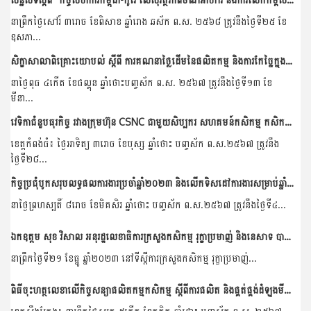
នាព្រឹកថ្ងៃសៅរ៍ ៣រោច ខែពិសាខ ឆ្នាំរោង ឆស័ក ព​.ស. ២៥៦៨ ត្រូវនឹងថ្ងៃទី២៥ ខែ
ឧសភា...
សិក្ខាសាលាពិគ្រោះយោបល់ ស្តីពី ការគណនាថ្លៃដើមនៃផលិតកម្ម និងការកែច្នៃក្នុងខ្សែច្រវាក់តម្លៃគ្រាប់ស្វាយចន្ទី
នាថ្ងៃពុធ ៤កើត ខែផល្គុន ឆ្នាំថោះបញ្ចស័ក ព.ស. ២៥៦៧ ត្រូវនឹងថ្ងៃទី១៣ ខែ
មីនា...
វេទិកាជំនួបធុរកិច្ច រវាងក្រុមហ៊ុន CSNC ជាមួយសិប្បករ សហគមន៍កសិកម្ម កសិករស្វាយចន្ទី និងពិធីចុះអនុស្សរណៈ
ខេត្តកំពង់ធំ៖ ថ្ងៃអាទិត្យ ៣រោច ខែបុស្ស ឆ្នាំថោះ បញ្ចស័ក ព.ស.២៥៦៧ ត្រូវនឹង
ថ្ងៃទី២៨...
កិច្ចប្រជុំបូកសរុបលទ្ធផលការងារប្រចាំឆ្នាំ២០២៣ និងលើកទិសដៅការងារសម្រាប់ឆ្នាំ២០២៤ របស់នាយកដ្ឋានកសិ-ឧស្សាហកម្ម
នាថ្ងៃព្រហស្បតិ៍ ៨រោច ខែមិគសិរ ឆ្នាំថោះ បញ្ចស័ក ព.ស.២៥៦៧ ត្រូវនឹងថ្ងៃទី៤...
ឯកឧត្តម សុខ វិសាល អនុរដ្ឋលេខាធិការក្រសួងកសិកម្ម រុក្ខាប្រមាញ់ និងនេសាទ បានដឹកនាំកិច្ចប្រជុំពិភាក្សាការងារជាមួយគណៈប្រតិភូកូរ៉េ ដែលអញ្ជើញមកពីសមាគមអភិវឌ្ឍធនធានកសិកម្មកូរ៉េ...
នាព្រឹកថ្ងៃទី២១ ខែធ្នូ ឆ្នាំ២០២៣ នៅទីស្តីការក្រសួងកសិកម្ម រុក្ខាប្រមាញ់...
ពិធីចុះហត្ថលេខាលើកិច្ចសន្យាផលិតកម្មកសិកម្ម ស្តីពីការផលិត និងផ្គត់ផ្គង់ដំឡូងមីស្រស់រវាងសហគមន៍កសិកម្មចំការលើសាមគ្គីអភិវឌ្ឍន៍ និងដេប៉ូ លាង ប៊ុនហ៊ាង