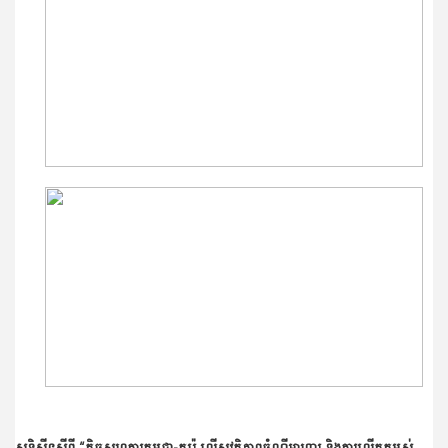
សន្និសីទស្ដីពី “កិច្ចសហការកម្ពុជា-កូរ៉េ លើសុវត្ថិភាពចំណីអាហារ និងការលើកកម្ពស់ម្ហូបអាហារ”