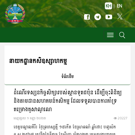
KH
|
EN
Toggle
navigation
នាយកដ្ឋានកសិឧស្សាហកម្ម
ទំព័រដើម
ដំណើរទស្សនកិច្ចសិក្សារបស់ស្ថានទូតជប៉ុន ដើម្បីចុះពិនិត្យ
និងតាមដានសហគមន៍កសិកម្ម ដែលទទួលបានការគាំទ្រ
គម្រោងគូសាណូណេ
ចេញ​ផ្សាយ​ ១ កញ្ញា ២០២៣
20227
ខេត្តមណ្ឌលគិរី៖ ថ្ងៃព្រហស្បត្តិ៍ ១៥កើត ខែស្រាពណ៍ ឆ្នាំថោះ បញ្ចស័ក
ព.ស.២៥៦៧ ត្រូវនឹងថ្ងៃទី៣១ ខែសីហា ឆ្នាំ២០២៣ ក្រុមការងារនាយក