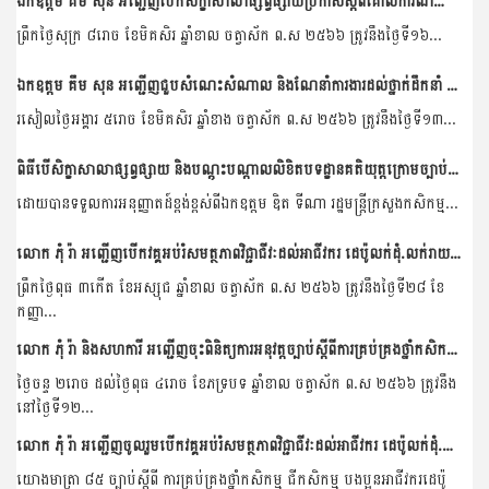
ឯកឧត្តម គឹម សុន អញ្ជើញបើកសិក្ខាសាលាផ្សព្វផ្សាយប្រកាសស្តីពីគោលការណ៍ណែនាំសម្រាប់ស្លាកសញ្ញាព័ត៌មានថ្នាំកសិកម្ម និងគំរូស្លាកសញ្ញាព័ត៌មានថ្នាំកសិកម្ម និងការប្រើប្រាស់ប្រព័ន្ធ...
ព្រឹកថ្ងៃសុក្រ ៨រោច ខែមិគសិរ ឆ្នាំខាល ចត្វាស័ក ព.ស ២៥៦៦ ត្រូវនឹងថ្ងៃទី១៦...
ឯកឧត្តម គឹម សុន អញ្ជើញជួបសំណេះសំណាល និងណែនាំការងារដល់ថ្នាក់ដឹកនាំ និងមន្រ្តីរាជការនាយកដ្ឋាននីតិកម្មកសិកម្ម ។
រសៀលថ្ងៃអង្គារ ៥រោច ខែមិគសិរ ឆ្នាំខាង ចត្វាស័ក ព.ស ២៥៦៦ ត្រូវនឹងថ្ងៃទី១៣...
ពិធីបើសិក្ខាសាលាផ្សព្វផ្សាយ និងបណ្តុះបណ្តាលលិខិតបទដ្ខានគតិយុត្តក្រោមច្បាប់ស្តីពីការគ្រប់គ្រងថ្នាំកសិកម្ម និងជីកសិកម្មដល់មន្រ្តីនីតិកម្មកសិកម្ម រាជធានី.ខ�...
ដោយបានទទួលការអនុញ្ញាតដ៍ខ្ពង់ខ្ពស់ពីឯកឧត្តម ឌិត ទីណា រដ្ឋមន្រ្តីក្រសួងកសិកម្ម...
លោក ភុំ រ៉ា អញ្ជើញបើកវគ្គអប់រំសមត្ថភាពវិជ្ជាជីវៈដល់អាជីវករ ដេប៉ូលក់ដុំ.លក់រាយ ថ្នាំកសិកម្ម និងជីកសិកម្មនៅមន្ទីរកសិកម្ម រុក្ខាប្រមាញ់និងនេសាទខេត្តស្ទឹងត្រែង�...
ព្រឹកថ្ងៃពុធ ៣កើត ខែអស្សុជ ឆ្នាំខាល ចត្វាស័ក ព.ស ២៥៦៦ ត្រូវនឹងថៃ្ងទី២៨ ខែ
កញ្ញា...
លោក ភុំ រ៉ា និងសហការី អញ្ជើញចុះពិនិត្យការអនុវត្តច្បាប់ស្តីពីការគ្រប់គ្រងថ្នាំកសិកម្ម និងជីកសិកម្ម នៅខេត្តប៉ៃលិន និងខេត្តបាត់ដំបង ។
ថ្ងៃចន្ទ ២រោច​ ដល់ថ្ងៃពុធ ៤រោច ខែភទ្របទ ឆ្នាំខាល ចត្វាស័ក ព.ស ២៥៦៦ ត្រូវនឹង
នៅថ្ងៃទី១២...
លោក ភុំ រ៉ា អញ្ជើញចូលរួមបើកវគ្គអប់រំសមត្ថភាពវិជ្ជាជីវៈដល់អាជីវករ ដេប៉ូលក់ដុំ.លក់រាយ ថ្នាំកសិកម្ម និងជីកសិកម្មនៅមន្ទីរកសិកម្ម រុក្ខាប្រមាញ់និងនេសាទខេត្តព្រះវិហារ...
យោងមាត្រា ៨៥ ច្បាប់ស្តីពី ការគ្រប់គ្រងថ្នាំកសិកម្ម ជីកសិកម្ម បងប្អូនអាជីវករដេប៉ូ