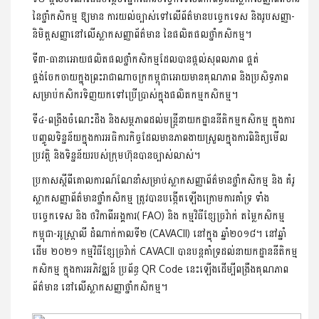
នៃថ្នាំកសិកម្ម ឱ្យមាន ការយល់ច្បាស់ទៅលើព័ត៌មានបច្ចេកទេស និងរូបសញ្ញា-
និមិត្តសញ្ញានៅលើស្លាកសញ្ញាព័ត៌មាន នៃផលិតផលថ្នាំកសិកម្ម។
ទី៣-ធានាអោយផលិតផលថ្នាំកសិកម្មដែលបានផ្តល់សុពលភាព ផ្គត់
ផ្គង់ចែកចាយក្នុងព្រះរាជាណាចក្រកម្ពុជាអោយមានគុណភាព និងប្រសិទ្ធភាព
សម្រាប់កសិករទិញយកទៅប្រើប្រាស់ក្នុងផលិតកម្មកសិកម្ម។
ទី៤-ពង្រឹងចំណេះដឹង និងសម្ថភាពដល់មន្ត្រីនាយកដ្ឋាននីតិកម្មកសិកម្ម ក្នុងការ
បញ្ចូលទិន្នន័យក្នុងការអធិការកិច្ចដែលមានភាពងាយស្រួលក្នុងការពិនិត្យមើល
ប្រវត្តិ និងទិន្នន័យរបស់ក្រុមហ៊ុនបានច្បាស់លាស់។
ប្រកាសស្តីពីគោលការណ៍ណែនាំសម្រាប់ស្លាកសញ្ញាព័ត៌មានថ្នាំកសិកម្ម និង គំរូ
ស្លាកសញ្ញាព័ត៌មានថ្នាំកសិកម្ម ត្រូវបានបង្កើតឡើងក្រោមការគាំទ្រ ទាំង
បច្ចេកទេស និង ថវិកាពីអង្គការ( FAO) និង កម្មវិធីខ្សែច្រវ៉ាក់ តម្លៃកសិកម្ម
កម្ពុជា-អូស្រ្តាលី ដំណាក់កាលទី២ (CAVACII) នៅក្នុង ឆ្នាំ២០១៨។ នៅឆ្នាំ
ដើម ២០២១ កម្មវិធីខ្សែច្រវ៉ាក់ CAVACII បានបន្តគាំទ្រដល់នាយកដ្ឋាននីតិកម្ម
កសិកម្ម ក្នុងការអភិវឌ្ឈន៍ ប្រព័ន្ធ QR Code នេះឡើងដើម្បីពង្រឺងគុណភាព
ព័ត៌មាន នៅលើស្លាកសញ្ញាថ្នាំកសិកម្ម។