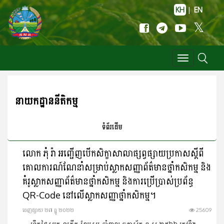
KH
|
EN
Toggle
navigation
នាយកដ្ឋាននីតិកម្ម
ទំព័រដើម
លោក ភុំ រ៉ា អញ្ជើញបើកសិក្ខាសាលាផ្សព្វផ្សាយប្រកាសស្តីពី
គោលការណ៍ណែនាំសម្រាប់ស្លាកសញ្ញាព័ត៌មានថ្នាំកសិកម្ម និង
គំរូស្លាកសញ្ញាព័ត៌មានថ្នាំកសិកម្ម និងការប្រើប្រាស់ប្រព័ន្ធ
QR-Code នៅលើស្លាកសញ្ញាថ្នាំកសិកម្ម។
ចេញ​ផ្សាយ​ ២៧ ធ្នូ ២០២២
25609