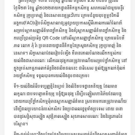
ព្រឹកថ្ងៃសុក្រ ១កើត ខែបុស្ស ឆ្នាំខាល ចត្វាស័ក ព.ស ២៥៦៦ ត្រូវនឹង
ថ្ងៃទី២៣ ខែធ្នូ ឆ្នាំ២០២២នាយកដ្ឋាននីតិកម្មកសិកម្ម សហការណ៍ជាមួយមន្ទីរ
កសិកម្ម រុក្ខាប្រមាញ់ និងនេសាទខេត្តព្រះវិហារ ក្រោមជំនួយឧបត្ថម្ភថវិកាពី
អង្គការ(FAO)រៀបចំសិក្ខាសាលាផ្សព្វផ្សាយប្រកាសស្តីពីគោលការណ៍ណែនាំ
សម្រាប់ស្លាកសញ្ញាព័ត៌មានថ្នាំកសិកម្ម និងគំរូស្លាកសញ្ញាព័ត៌មានថ្នាំកសិកម្ម និង
ការប្រើប្រាស់ប្រព័ន្ធ QR-Code នៅលើស្លាកសញ្ញាថ្នាំកសិកម្ម ក្រោមអធិបតី
ភាព លោក ភុំ រ៉ា ប្រធាននាយដ្ឋាននីតិកម្មនៃក្រសួងកសិកម្ម រុក្ខាប្រមាញ់ និង
នេសាទ។ សិក្ខាសាលាដែលរៀបចំឡើង គឺមានគោលបំណងលើកកម្ពស់ការ
យល់ដឹងជាសាធារណៈ លើការអនុវត្តការតម្រូវបមាណីយសម្រាប់ថ្នាំកសិកម្ម នៅ
ក្នុងគ្រប់សកម្មភាពពាក់ព័ន្ធនឹងផលិតផលនេះ ជាពិសេស ផ្ដល់ឱ្យអ្នកលក់ដុំលក់
រាយថ្នាំកសិកម្ម ទទួលបានការយល់ដឹងដូចខាងក្រោម៖
ទី១-យល់ដឹងអំពីបទប្បញ្ញត្តិនៃច្បាប់ និងលិខិតបទដ្ឋានគតិយុត្ត ដែលមាន
លក្ខណៈជាបទបញ្ជាគតិយុត្ត បង្ខំឱ្យអនុវត្ត ដើម្បីបញ្ជៀសហានិភ័យដែលបង្ក
ដោយការប្រើថ្នាំកសិកម្មពុំមានស្លាកសញ្ញាព័ត៌មាន ស្របតាមការតម្រូវបមាណីយ
ដើម្បីផលប្រយោជន៍របស់កសិករ និងប្រជាពលរដ្ឋទូទាំងប្រទេស ដោយ ធានា
បាននូវសន្តិសុខស្បៀង សុវត្ថិភាពស្បៀង សុខភាពសាធារណៈ និងនិរន្តរភាពនៃ
បរិស្ថាន។
ទី២-ផ្ដល់ចំណេះដឹងបន្ថែមផ្នែកវិធានបច្ចេកទេសពាក់ព័ន្ធនឹងស្លាកសញ្ញាព័ត៌មាន