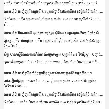
លក់ដុំលក់រាយថ្នាំកសិកម្មជីកសិកម្មតម្រូវឲ្យសិក្សាឆ្លងកាត់វគ្គបណ្តុះបណ្តាលអប់រំ
សមត្ថភាពវិជ្ជាជីវ:ស្តីពីនីតិវិធី...
លោក ភុំ រ៉ា អញ្ជើញបើកវគ្គអប់រំសមត្ថភាពវិជ្ជាជីវៈដល់អាជីវករ ដេប៉ូលក់ដុំ.លក់រាយ ថ្នាំកសិកម្ម និងជីកសិកម្មនៅមន្ទីរកសិកម្ម រុក្ខាប្រមាញ់និងនេសាទខេត្តកំពត ។
ព្រឹកថ្ងៃពុធ ៦កើត ខែស្រាពណ៍ ឆ្នាំខាល ចត្វាស័ក ព.ស ២៥៦៦ ត្រូវនឹងថ្ងៃទី០៣ ខែ
សីហា...
លោក ភុំ រ៉ា និងសហការី បានចុះអនុវត្តច្បាប់ស្តីពីការគ្រប់គ្រងថ្នាំកសិកម្ម និងជីកសិកម្ម នៅខេត្តកំពត និងខេត្តតាកែវ។
ថ្ងៃចន្ទ ៤កើត​ ដល់ថ្ងៃពុធ ៦កើត ខែស្រាពណ៍ ឆ្នាំខាល ចត្វាស័ក ព.ស ២៥៦៦ ត្រូវ
នឹងនៅថ្ងៃទី០១...
សិក្ខាសាលាស្តីពីគោលការណ៍ណែនាំសម្រាប់ស្លាកសញ្ញាព័ត៌មាន និងគំរូស្លាកសញ្ញាព័ត៌មាននៃថ្នាំកសិកម្ម បានប្រារព្ធបើកនៅខេត្តឧត្តរមានជ័យមាន។
ក្រោមជំនួយឧបត្ថម្ភហិរញ្ញវត្ថុពីអង្គការស្បៀងអាហារ និងកសិកម្មនៃសហប្រជាជាតិ...
លោក ភុំ រ៉ា អញ្ជើញដឹកនាំកិច្ចប្រជុំផ្ទៃក្នុងរបស់នាយកដ្ឋាននីតិកម្មកសិកម្ម ។
នៅរសៀលថ្ងៃពុធ ១៥កើត ខែអាសាឍ ឆ្នាំខាល ចត្វាស័ក ព.ស ២៥៦៦ ត្រូវនឹង
ថ្ងៃទី១៣ ខែកក្កដា...
លោក ភុំ រ៉ា អញ្ជើញបើកវគ្គអប់រំសមត្ថភាពវិជ្ជាជីវៈដល់អាជីវករ ដេប៉ូលក់ដុំ.លក់រាយ ថ្នាំកសិកម្ម និងជីកសិកម្មនៅមន្ទីរកសិកម្ម រុក្ខាប្រមាញ់និងនេសាទខេត្តសៀមរាប ។
ព្រឹកថ្ងៃចន្ទ ១៣កើត ខែជេស្ន ឆ្នាំខាល ចត្វាស័ក ព.ស ២៥៦៦ ត្រូវនឹងនៅថ្ងៃទី២៧...