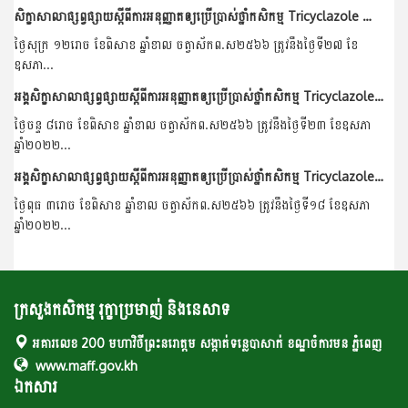
សិក្ខាសាលាផ្សព្វផ្សាយស្តីពីការអនុញ្ញាតឲ្យប្រើប្រាស់ថ្នាំកសិកម្ម Tricyclazole ឡើងវិញ និងការណែនាំពីរបៀបប្រើប្រាស់ ត្រូវបើកនាទីស្តីការក្រសួង កសិកម្ម រុក្ខាប្រមាញ់ និងនេសាទ...
ថ្ងៃសុក្រ ១២រោច ខែពិសាខ ឆ្នាំខាល ចត្វាស័កព.ស២៥៦៦ ត្រូវនឹងថ្ងៃទី២៧ ខែ
ឧសភា...
អង្គសិក្ខាសាលាផ្សព្វផ្សាយស្តីពីការអនុញ្ញាតឲ្យប្រើប្រាស់ថ្នាំកសិកម្ម Tricyclazole ឡើងវិញ និងការណែនាំពីរបៀបប្រើប្រាស់ នៅខេត្តព្រៃវែង ។
ថ្ងៃចន្ទ ៨រោច ខែពិសាខ ឆ្នាំខាល ចត្វាស័កព.ស២៥៦៦ ត្រូវនឹងថ្ងៃទី២៣ ខែឧសភា
ឆ្នាំ២០២២...
អង្គសិក្ខាសាលាផ្សព្វផ្សាយស្តីពីការអនុញ្ញាតឲ្យប្រើប្រាស់ថ្នាំកសិកម្ម Tricyclazole ឡើងវិញ និងការណែនាំពីរបៀបប្រើប្រាស់ នៅខេត្តបាត់ដំបង ។
ថ្ងៃពុធ ៣រោច ខែពិសាខ ឆ្នាំខាល ចត្វាស័កព.ស២៥៦៦ ត្រូវនឹងថ្ងៃទី១៨ ខែឧសភា
ឆ្នាំ២០២២...
ក្រសួងកសិកម្ម រុក្ខាប្រមាញ់ និងនេសាទ
អគារលេខ 200 មហាវិថីព្រះនរោត្តម សង្កាត់ទន្លេបាសាក់ ខណ្ឌចំការមន ភ្នំពេញ
www.maff.gov.kh
ឯកសារ