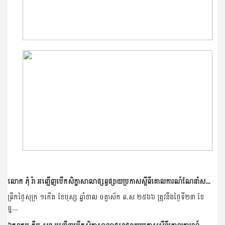
លោក ភុំ រ៉ា អញ្ជើញបើកសិក្ខាសាលាផ្សព្វផ្សាយប្រកាសស្តីពីគោលការណ៍ណែនាំសម្រាប់ស្លាកសញ្ញាព័ត៌មានថ្នាំកសិកម្ម និងគំរូស្លាកសញ្ញាព័ត៌មានថ្នាំកសិកម្ម និងការប្រើប្រាស់ប្រព័ន្ធ...
ព្រឹកថ្ងៃសុក្រ ១កើត ខែបុស្ស ឆ្នាំខាល ចត្វាស័ក ព.ស ២៥៦៦ ត្រូវនឹងថ្ងៃទី២៣ ខែ
ធ្នូ...