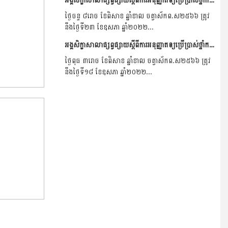
ថ្ងៃចន្ទ ៨រោច ខែពិសាខ ឆ្នាំខាល ចត្វាស័កព.ស២៥៦៦ ត្រូវ
នឹងថ្ងៃទី២៣ ខែឧសភា ឆ្នាំ២០២២...
អង្គសិក្ខាសាលាផ្សព្វផ្សាយស្តីពីការអនុញ្ញាតឲ្យប្រើប្រាស់ថ្នាំកសិកម្ម Tricyclazole ឡើងវិញ និងការណែនាំពីរបៀបប្រើប្រាស់ នៅខេត្តបាត់ដំបង ។
ថ្ងៃពុធ ៣រោច ខែពិសាខ ឆ្នាំខាល ចត្វាស័កព.ស២៥៦៦ ត្រូវ
នឹងថ្ងៃទី១៨ ខែឧសភា ឆ្នាំ២០២២...