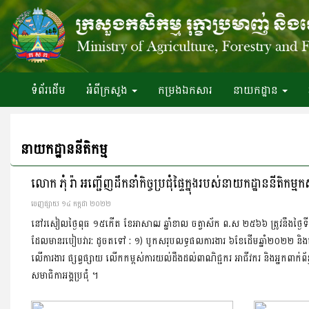
ទំព័រ​ដើម
អំពី​ក្រសួង
កម្រងឯកសារ
នាយកដ្ឋាន
នាយកដ្ឋាននីតិកម្ម
លោក ភុំ រ៉ា អញ្ជើញដឹកនាំកិច្ចប្រជុំផ្ទៃក្នុងរបស់នាយកដ្ឋាននីតិកម្មក
ចេញ​ផ្សាយ​ ១៤ កក្កដា ២០២២
នៅរសៀលថ្ងៃពុធ ១៥កើត ខែអាសាឍ ឆ្នាំខាល ចត្វាស័ក ព.ស ២៥៦៦ ត្រូវនឹងថ្ងៃទី១៣ ខែ
ដែលមានរបៀបវារ: ដូចតទៅ : ១) បូកសរុបលទ្ធផលការងារ ៦ខែដើមឆ្នាំ២០២២ និងលើក
លើការងារ ផ្សព្វផ្សាយ លើកកម្ពស់ការយល់ដឹងដល់ពាណិជ្ជករ អាជីវករ និងអ្នកពាក់ព
សមាជិកាអង្គប្រជុំ ។