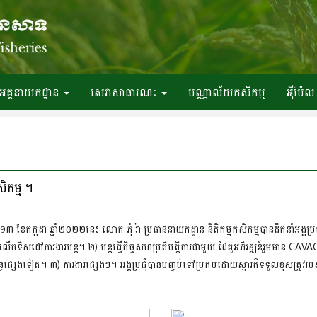
អគ្គនាយកដ្ឋាន
សេវាសាធារណៈ
បណ្ណាល័យកសិកម្ម
អ៉ីម៉ែល
សិកម្ម ។
កក្កដា ឆ្នាំ២០២២នេះ លោក ភុំ រ៉ា ប្រធាននាយកដ្ឋាន នីតិកម្មកសិកម្មបានដឹកនាំអង្គប្រជុំផ្
ទិសដៅការងារបន្ត។ ២) បន្តធ្វើកិច្ចសហប្រតិបត្តិការជាមួយ ដៃគូអភិវឌ្ឍន៍រួមមាន CAV
័ន្ធផ្សេងទៀត។ ៣) ការងារផ្សេងៗ។ អង្គប្រជុំបានបញ្ចប់ទៅប្រកបដោយស្មារតីទទួលខុសត្រូវរ