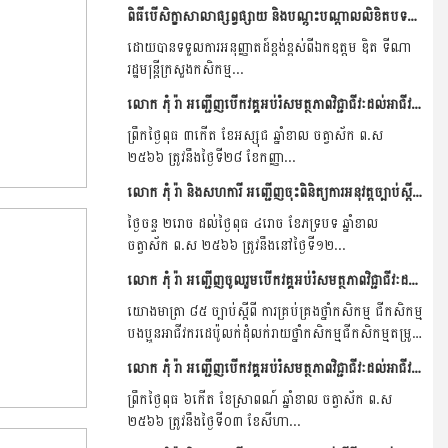
ពិធីបើសិក្ខាសាលាផ្សព្វផ្សាយ និងបណ្តុះបណ្តាលលិខិតបទដ្ខានគតិយុត្តក្រោមច្បាប់ស្តីពីការគ្រប់គ្រងថ្នាំកសិកម្ម និងជីកសិកម្មដល់មន្រ្តីនីតិកម្មកសិកម្ម រាជធានី.ខ�...
ដោយបានទទួលការអនុញ្ញាតដ៍ខ្ពង់ខ្ពស់ពីឯកឧត្តម ឌិត ទីណា
រដ្ឋមន្រ្តីក្រសួងកសិកម្ម...
លោក ភុំ រ៉ា អញ្ជើញបើកវគ្គអប់រំសមត្ថភាពវិជ្ជាជីវៈដល់អាជីវករ ដេប៉ូលក់ដុំ.លក់រាយ ថ្នាំកសិកម្ម និងជីកសិកម្មនៅមន្ទីរកសិកម្ម រុក្ខាប្រមាញ់និងនេសាទខេត្តស្ទឹងត្រែង�...
ព្រឹកថ្ងៃពុធ ៣កើត ខែអស្សុជ ឆ្នាំខាល ចត្វាស័ក ព.ស
២៥៦៦ ត្រូវនឹងថៃ្ងទី២៨ ខែកញ្ញា...
លោក ភុំ រ៉ា និងសហការី អញ្ជើញចុះពិនិត្យការអនុវត្តច្បាប់ស្តីពីការគ្រប់គ្រងថ្នាំកសិកម្ម និងជីកសិកម្ម នៅខេត្តប៉ៃលិន និងខេត្តបាត់ដំបង ។
ថ្ងៃចន្ទ ២រោច​ ដល់ថ្ងៃពុធ ៤រោច ខែភទ្របទ ឆ្នាំខាល
ចត្វាស័ក ព.ស ២៥៦៦ ត្រូវនឹងនៅថ្ងៃទី១២...
លោក ភុំ រ៉ា អញ្ជើញចូលរួមបើកវគ្គអប់រំសមត្ថភាពវិជ្ជាជីវៈដល់អាជីវករ ដេប៉ូលក់ដុំ.លក់រាយ ថ្នាំកសិកម្ម និងជីកសិកម្មនៅមន្ទីរកសិកម្ម រុក្ខាប្រមាញ់និងនេសាទខេត្តព្រះវិហារ...
យោងមាត្រា ៨៥ ច្បាប់ស្តីពី ការគ្រប់គ្រងថ្នាំកសិកម្ម ជីកសិកម្ម
បងប្អូនអាជីវករដេប៉ូលក់ដុំលក់រាយថ្នាំកសិកម្មជីកសិកម្មតម្រូវ
ឲ្យសិក្សាឆ្លងកាត់វគ្គបណ្តុះបណ្តាលអប់រំសមត្ថភាពវិជ្ជាជីវ:ស្តីពី
លោក ភុំ រ៉ា អញ្ជើញបើកវគ្គអប់រំសមត្ថភាពវិជ្ជាជីវៈដល់អាជីវករ ដេប៉ូលក់ដុំ.លក់រាយ ថ្នាំកសិកម្ម និងជីកសិកម្មនៅមន្ទីរកសិកម្ម រុក្ខាប្រមាញ់និងនេសាទខេត្តកំពត ។
នីតិវិធី...
ព្រឹកថ្ងៃពុធ ៦កើត ខែស្រាពណ៍ ឆ្នាំខាល ចត្វាស័ក ព.ស
២៥៦៦ ត្រូវនឹងថ្ងៃទី០៣ ខែសីហា...