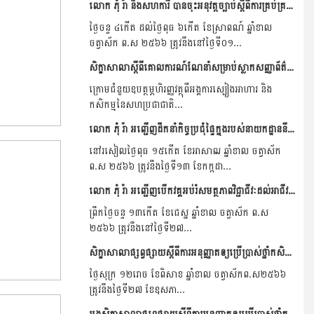
លោក ភុំ រ៉ា និងសហការី បានចុះអនុវត្តច្បាប់ស្តីពីការគ្រប់គ្រងថ្នាំកសិកម្ម និងជីកសិកម្ម នៅខេត្តកំពត និងខេត្តតាកែវ។
ថ្ងៃចន្ទ ៤កើត​ ដល់ថ្ងៃពុធ ៦កើត ខែស្រាពណ៍ ឆ្នាំខាល
ចត្វាស័ក ព.ស ២៥៦៦ ត្រូវនឹងនៅថ្ងៃទី០១...
សិក្ខាសាលាស្តីពីគោលការណ៍ណែនាំសម្រាប់ស្លាកសញ្ញាព័ត៌មាន និងគំរូស្លាកសញ្ញាព័ត៌មាននៃថ្នាំកសិកម្ម បានប្រារព្ធបើកនៅខេត្តឧត្តរមានជ័យមាន។
ក្រោមជំនួយឧបត្ថម្ភហិរញ្ញវត្ថុពីអង្គការស្បៀងអាហារ និង
កសិកម្មនៃសហប្រជាជាតិ...
លោក ភុំ រ៉ា អញ្ជើញដឹកនាំកិច្ចប្រជុំផ្ទៃក្នុងរបស់នាយកដ្ឋាននីតិកម្មកសិកម្ម ។
នៅរសៀលថ្ងៃពុធ ១៥កើត ខែអាសាឍ ឆ្នាំខាល ចត្វាស័ក
ព.ស ២៥៦៦ ត្រូវនឹងថ្ងៃទី១៣ ខែកក្កដា...
លោក ភុំ រ៉ា អញ្ជើញបើកវគ្គអប់រំសមត្ថភាពវិជ្ជាជីវៈដល់អាជីវករ ដេប៉ូលក់ដុំ.លក់រាយ ថ្នាំកសិកម្ម និងជីកសិកម្មនៅមន្ទីរកសិកម្ម រុក្ខាប្រមាញ់និងនេសាទខេត្តសៀមរាប ។
ព្រឹកថ្ងៃចន្ទ ១៣កើត ខែជេស្ន ឆ្នាំខាល ចត្វាស័ក ព.ស
២៥៦៦ ត្រូវនឹងនៅថ្ងៃទី២៧...
សិក្ខាសាលាផ្សព្វផ្សាយស្តីពីការអនុញ្ញាតឲ្យប្រើប្រាស់ថ្នាំកសិកម្ម Tricyclazole ឡើងវិញ និងការណែនាំពីរបៀបប្រើប្រាស់ ត្រូវបើកនាទីស្តីការក្រសួង កសិកម្ម រុក្ខាប្រមាញ់ និងនេសាទ...
ថ្ងៃសុក្រ ១២រោច ខែពិសាខ ឆ្នាំខាល ចត្វាស័កព.ស២៥៦៦
ត្រូវនឹងថ្ងៃទី២៧ ខែឧសភា...
អង្គសិក្ខាសាលាផ្សព្វផ្សាយស្តីពីការអនុញ្ញាតឲ្យប្រើប្រាស់ថ្នាំកសិកម្ម Tricyclazole ឡើងវិញ និងការណែនាំពីរបៀបប្រើប្រាស់ នៅខេត្តព្រៃវែង ។