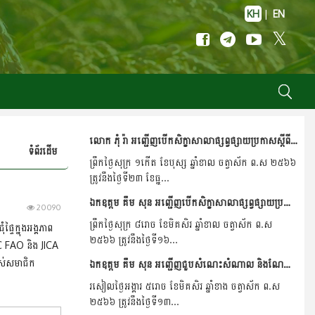
KH
|
EN
លោក ភុំ រ៉ា អញ្ជើញបើកសិក្ខាសាលាផ្សព្វផ្សាយប្រកាសស្តីពីគោលការណ៍ណែនាំសម្រាប់ស្លាកសញ្ញាព័ត៌មានថ្នាំកសិកម្ម និងគំរូស្លាកសញ្ញាព័ត៌មានថ្នាំកសិកម្ម និងការប្រើប្រាស់ប្រព័ន្ធ...
ទំព័រដើម
ព្រឹកថ្ងៃសុក្រ ១កើត ខែបុស្ស ឆ្នាំខាល ចត្វាស័ក ព.ស ២៥៦៦
ត្រូវនឹងថ្ងៃទី២៣ ខែធ្នូ...
ឯកឧត្តម គឹម សុន អញ្ជើញបើកសិក្ខាសាលាផ្សព្វផ្សាយប្រកាសស្តីពីគោលការណ៍ណែនាំសម្រាប់ស្លាកសញ្ញាព័ត៌មានថ្នាំកសិកម្ម និងគំរូស្លាកសញ្ញាព័ត៌មានថ្នាំកសិកម្ម និងការប្រើប្រាស់ប្រព័ន្ធ...
20090
ព្រឹកថ្ងៃសុក្រ ៨រោច ខែមិគសិរ ឆ្នាំខាល ចត្វាស័ក ព.ស
ទៃក្នុងអង្គភាព
២៥៦៦ ត្រូវនឹងថ្ងៃទី១៦...
AC FAO និង JICA
បស់សមាជិក
ឯកឧត្តម គឹម សុន អញ្ជើញជួបសំណេះសំណាល និងណែនាំការងារដល់ថ្នាក់ដឹកនាំ និងមន្រ្តីរាជការនាយកដ្ឋាននីតិកម្មកសិកម្ម ។
រសៀលថ្ងៃអង្គារ ៥រោច ខែមិគសិរ ឆ្នាំខាង ចត្វាស័ក ព.ស
២៥៦៦ ត្រូវនឹងថ្ងៃទី១៣...