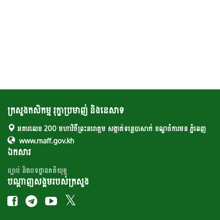
ក្រសួងកសិកម្ម រុក្ខាប្រមាញ់ និងនេសាទ
អគារលេខ 200 មហាវិថីព្រះនរោត្តម សង្កាត់ទន្លេបាសាក់ ខណ្ឌចំការមន ភ្នំពេញ
www.maff.gov.kh
ឯកសារ
ច្បាប់ និងបទដ្ឋានគតិយុត្ត
បណ្តាញសង្គមរបស់ក្រសួង