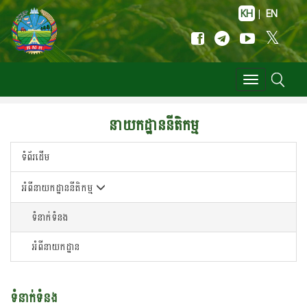
KH
|
EN
Toggle
navigation
នាយកដ្ឋាននីតិកម្ម
ទំព័រដើម
អំពីនាយកដ្ឋាននីតិកម្ម
ទំនាក់ទំនង
អំពីនាយកដ្ឋាន
ទំនាក់ទំនង