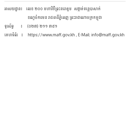
អាសយដ្ឋាន៖ លេខ ២០០ មហាវិថីព្រះនរោត្តម សង្កាត់ទន្លេបាសាក់
ខណ្ទចំការមន រាជធានីភ្នំពេញ ព្រះរាជាណាចក្រកម្ពុជា
ទូរស័ព្ទ ៖ (០២៣) ២១១ ៣៥១
គេហទំព័រ ៖ https://www.maff.gov.kh , E-Mail: info@maff.gov.kh