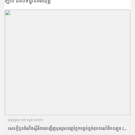
ច្បាប់ និងបទដ្ឋានគតិយុត្ត
ចេញ​ផ្សាយ​ ២២ កក្កដា ២០២១
សេចក្តីជូនដំណឹងស្តីពីការអញ្ជើញចូលរួមដេញថ្លៃការផ្គត់ផ្គង់ឧបករណ៍ដឹកជញ្ជូន (មធ្យោបាយដឹងជញ្ជូន) ប្រចាំឆ្នាំ២០២១ របស់រដ្ឋបាលជលផល