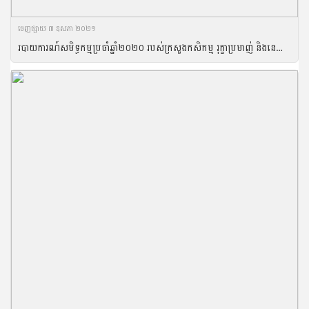
ចេញ​ផ្សាយ​ ៣ ឧសភា ២០២១
របាយការណ៍សមិទ្ធកម្មប្រចាំឆ្នាំ២០២០ របស់ក្រសួងកសិកម្ម រុក្ខាប្រមាញ់ និងនេសាទ