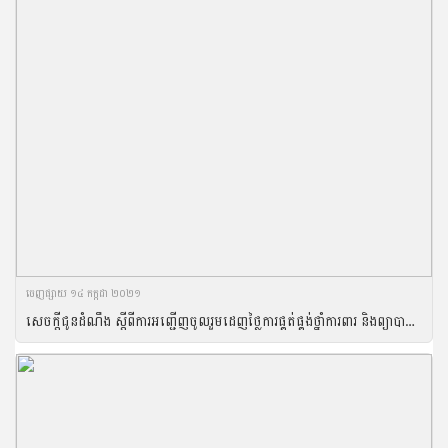
ចេញ​ផ្សាយ​ ១៤ កក្កដា ២០២១
សេចក្តីជូនដំណឹង ស្តីពីការអញ្ជើញចូលរួមដេញថ្លៃការផ្គត់ផ្គង់ថ្នាំការពារ និងព្យាបាលសត្វ ប្រចាំឆមាសទី១ ឆ្នាំ២០២១របស់អគ្គនាយកដ្ឋានសុខភាពសត្វ និងផលិតកម្មសត្វ