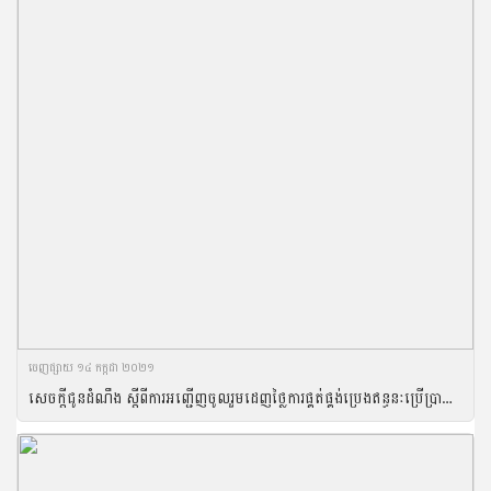
ចេញ​ផ្សាយ​ ១៤ កក្កដា ២០២១
សេចក្តីជូនដំណឹង ស្តីពីការអញ្ជើញចូលរួមដេញថ្លៃការផ្គត់ផ្គង់ប្រេងឥន្ធនៈប្រើប្រាស់ប្រចាំឆមាសទី១ ឆ្នាំ២០២១ របស់ក្រសួងកសិកម្ម រុក្ខាប្រមាញ់ និងនេសាទ