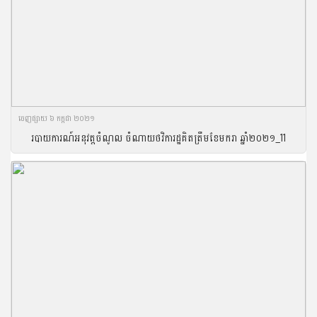
ចេញ​ផ្សាយ​ ៦ កក្កដា ២០២១
របាយការណ៍អនុវត្តចំណូល ចំណាយថវិការដ្ឋគិតត្រឹមខែមករា ឆ្នាំ២០២១_11