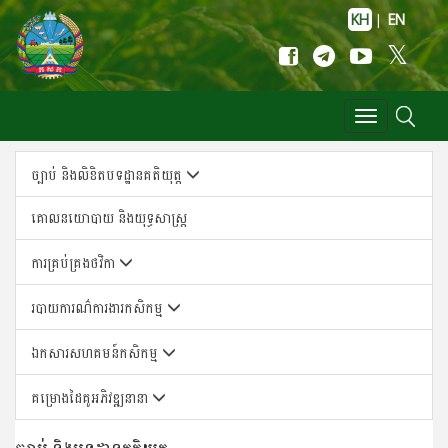
KH
|
EN
Toggle
navigation
ច្បាប់ និងលិខិតបទដ្ឋានគតិយុត្ត
គោលន​យោបាយ និង​យុទ្ធសា​ស្ត្រ
ការគ្រប់គ្រងថវិកា
របាយការណ៌ការងារកសិកម្ម
ឯកសារសហគមន៍កសិកម្ម
គម្រោងដៃគូអភិវឌ្ឍនានា