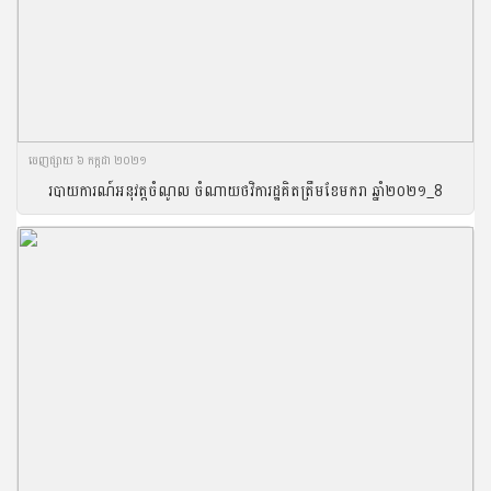
ចេញ​ផ្សាយ​ ៦ កក្កដា ២០២១
របាយការណ៍អនុវត្តចំណូល ចំណាយថវិការដ្ឋគិតត្រឹមខែមករា ឆ្នាំ២០២១_8