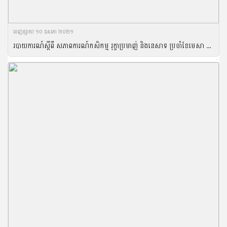
ចេញ​ផ្សាយ​ ១០ ឧសភា ២០២១
របាយការណ៍ស្តីពី សភាពការណ៍កសិកម្ម រុក្ខាប្រមាញ់ និងនេសាទ ប្រចាំខែមេសា ឆ្នាំ២០២១ និងទិសដៅអនុវត្តបន្ត