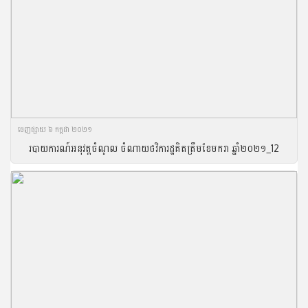
ចេញ​ផ្សាយ​ ៦ កក្កដា ២០២១
របាយការណ៍អនុវត្តចំណូល ចំណាយថវិការដ្ឋគិតត្រឹមខែមករា ឆ្នាំ២០២១_12