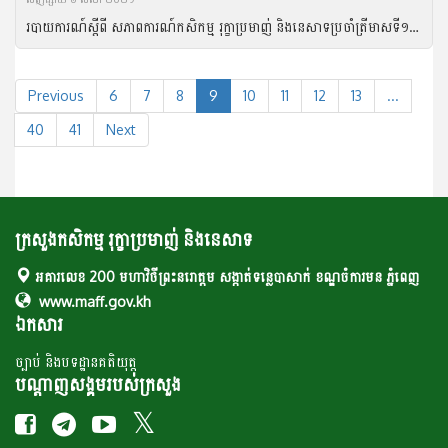
របាយការណ៍ស្តីពី សភាពការណ៍កសិកម្ម រុក្ខាប្រមាញ់ និងនេសាទប្រចាំត្រីមាសទី១ ឆ្នាំ២០២១ និងទិសដៅអនុវត្តបន្ត
Previous
6
7
8
9
10
11
12
13
...
40
41
Next
ក្រសួងកសិកម្ម រុក្ខាប្រមាញ់ និងនេសាទ
អគារលេខ 200 មហាវិថីព្រះនរោត្តម សង្កាត់ទន្លេបាសាក់ ខណ្ឌចំការមន ភ្នំពេញ
www.maff.gov.kh
ឯកសារ
ច្បាប់ និងបទដ្ឋានគតិយុត្ត
បណ្តាញសង្គមរបស់ក្រសួង