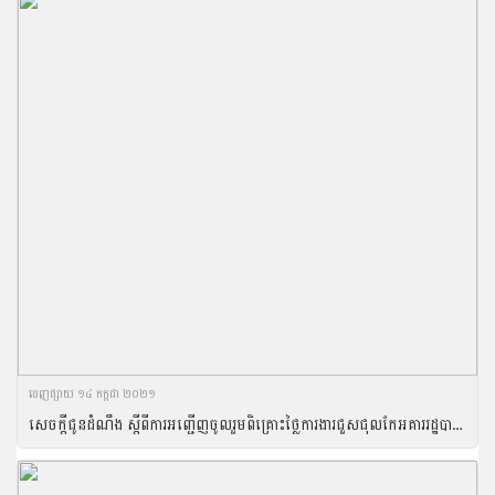
ចេញ​ផ្សាយ​ ១៤ កក្កដា ២០២១
សេចក្តីជូនដំណឹង ស្តីពីការអញ្ជើញចូលរួមពិគ្រោះថ្លៃការងារជួសជុលកែអគាររដ្ឋបាល និងកែលម្អសត្តឃាតដ្ឋានគំរូ ចំនួន០១កន្លែងរបស់អគ្គនាយកដ្ឋានសុខភាពសត្វ និងផលិតកម្មសត្វ សម្រាប់ឆ្នាំ២០២១