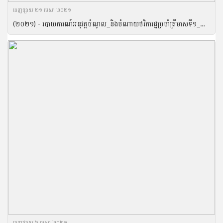
ចេញ​ផ្សាយ​ ២១ មេសា ២០២១
(២០២១) - របាយការណ៍អនុវត្ថចំណូល_និងចំណាយថវិការដ្ឋប្រចាំត្រីមាសទី១_ឆ្នាំ២០២១
ចេញ​ផ្សាយ​ ៦ មេសា ២០២១