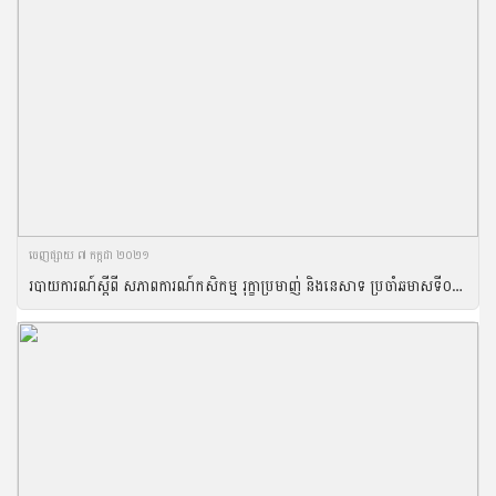
ចេញ​ផ្សាយ​ ៧ កក្កដា ២០២១
របាយការណ៍ស្តីពី សភាពការណ៍កសិកម្ម រុក្ខាប្រមាញ់ និងនេសាទ ប្រចាំឆមាសទី០១ ឆ្នាំ២០២១ និងទិសដៅអនុវត្តបន្ត