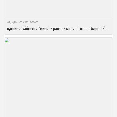
ចេញ​ផ្សាយ​ ១១ ឧសភា ២០២១
របាយការណ៍ស្តីពីលទ្ធផលនៃការពិនិត្យការអនុវត្តចំណូល_ចំណាយថវិកាប្រចាំត្រីមាសទី១