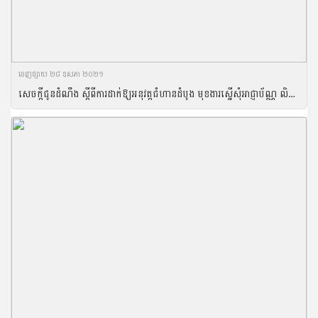
ចេញ​ផ្សាយ​ ២៨ ឧសភា ២០២១
សេចក្តីជូនដំណឹង ស្តីពីការដាក់ឱ្យអនុវត្តជំហានដំបូង មុខងារស្នើសុំអាជ្ញាប័ណ្ណ លិខិតអនុញ្ញាត និងវិញ្ញាបនបត្រ ក្នុងទម្រង់អេឡិចត្រូនិកនៃប្រព័ន្ធបញ្ជរតែមួយជាតិកម្ពុជា ក្នុងវិស័យកសិកម្ម រុក្ខាប្រមាញ់ និងនេសាទ