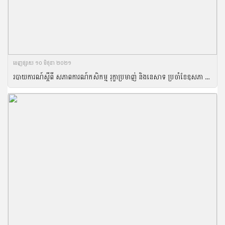
ចេញ​ផ្សាយ​ ១០ មិថុនា ២០២១
របាយការណ៍ស្តីពី សភាពការណ៍កសិកម្ម រុក្ខាប្រមាញ់ និងនេសាទ ប្រចាំខែឧសភា ឆ្នាំ២០២១ និងទិសដៅអនុវត្តបន្ត