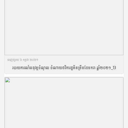
ចេញ​ផ្សាយ​ ៦ កក្កដា ២០២១
របាយការណ៍អនុវត្តចំណូល ចំណាយថវិការដ្ឋគិតត្រឹមខែមករា ឆ្នាំ២០២១_13