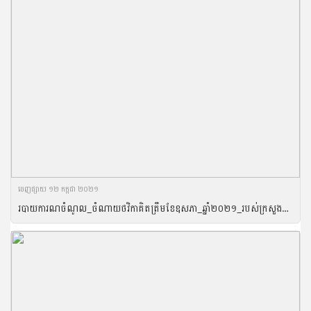
ចេញ​ផ្សាយ​ ១២ កក្កដា ២០២១
របាយការណចំណូល_ចំណាយថវិកាគិតត្រឹមខែឧសភា_ឆ្នាំ២០២១_របស់ក្រសួងកសិកម្ម