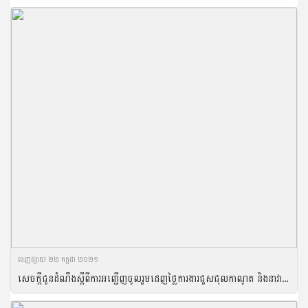
ចេញ​ផ្សាយ​ ២២ កក្កដា ២០២១
សេចក្តីជូនដំណឹងស្តីពីការអញ្ជើញចូលរួមដេញថ្លៃការងារជួសជុលកាណូត និងនាវាដែក ប្រចាំឆ្នាំ២០២១ របស់រដ្ឋបាលជលផល