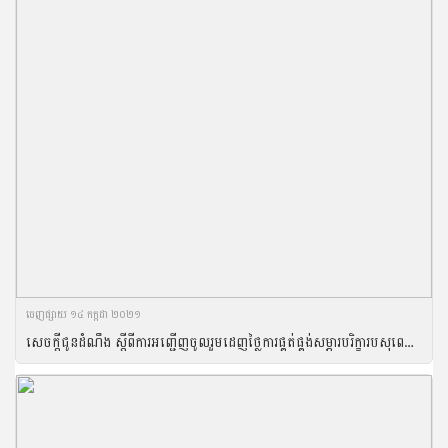
ចេញ​ផ្សាយ​ ១៤ កក្កដា ២០២១
សេចក្តីជូនដំណឹង ស្តីពីការអញ្ជើញចូលរួមដេញថ្លៃការផ្គត់ផ្គង់សម្ភារបរិក្ខារបសុពេទ្យ ប្រចាំឆ្នាំ២០២១ និងសម្ភារបរិក្ខារសម្រាប់សត្តឃាតដ្ឋានគំរូ០៣កន្លែង របស់អគ្គនាយកដ្ឋានសុខភាពសត្វ និងផលិតកម្មសត្វ