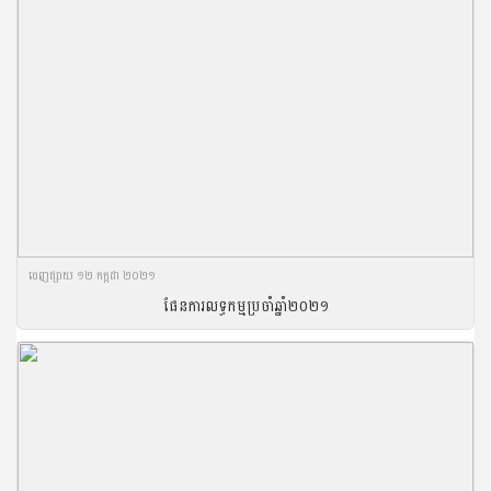
ចេញ​ផ្សាយ​ ១២ កក្កដា ២០២១
ផែនការលទ្ធកម្មប្រចាំឆ្នាំ២០២១