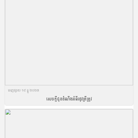
ចេញ​ផ្សាយ​ ១៩ ធ្នូ ២០២៣
សេចក្តីជូនដំណឹងអំពីរដូវត្រីត្រូវ