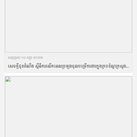
ចេញ​ផ្សាយ​ ១០ កញ្ញា ២០២៣
សេចក្តីជូនដំណឹង ស្តីពីការលើកពេលប្រឡងចូលបម្រើការងារក្នុងក្របខ័ណ្ឌក្រសួងកសិកម្ម រុក្ខាប្រមាញ់ និងនេសាទ សម្រាប់ឆ្នាំ២០២៣