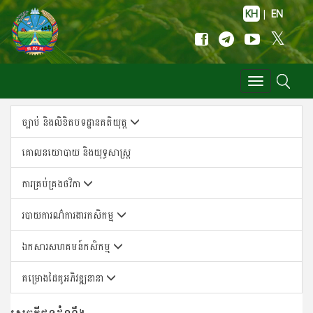
KH
|
EN
Toggle
navigation
ច្បាប់ និងលិខិតបទដ្ឋានគតិយុត្ត
គោលន​យោបាយ និង​យុទ្ធសា​ស្ត្រ
ការគ្រប់គ្រងថវិកា
របាយការណ៌ការងារកសិកម្ម
ឯកសារសហគមន៍កសិកម្ម
គម្រោងដៃគូអភិវឌ្ឍនានា