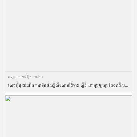
ចេញ​ផ្សាយ​ ២៩ វិច្ឆិកា ២០២៣
សេចក្តីជូនដំណឹង ការរៀបចំសន្និសីទសារព័ត៌មាន ស្ដីពី «ការប្រឡងប្រជែងជ្រើសរើសមន្ត្រីកសិកម្មឃុំ ឆ្នាំ២០២៣»