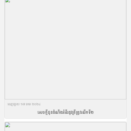
ចេញ​ផ្សាយ​ ១៧ មករា ២០២៤
សេចក្ដីជូនដំណឹងអំពីរដូវត្រីត្រូវលើកទី២