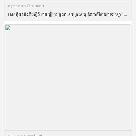
ចេញ​ផ្សាយ​ ៣១ សីហា ២០២២
សេចក្តីជូនដំណឹងស្តីពី ការត្រៀមលក្ខណៈសង្រ្គោះសត្វ និងចាត់វិធានការទប់ស្កាត់ការឆ្លងរាលដាលជំងឺសត្វនៅរដូវវស្សា
ចេញ​ផ្សាយ​ ១៩ មេសា ២០២២