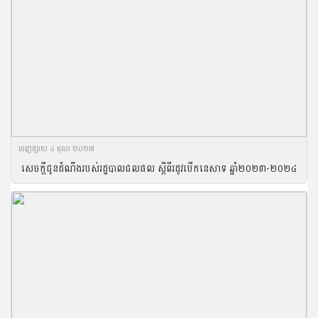
ចេញ​ផ្សាយ​ ៤ តុលា ២០២៣
សេចក្តីជូនដំណឹងរបស់រដ្ឋបាលជលផល ស្តីពីរដូវបើកនេសាទ ឆ្នាំ២០២៣-២០២៤