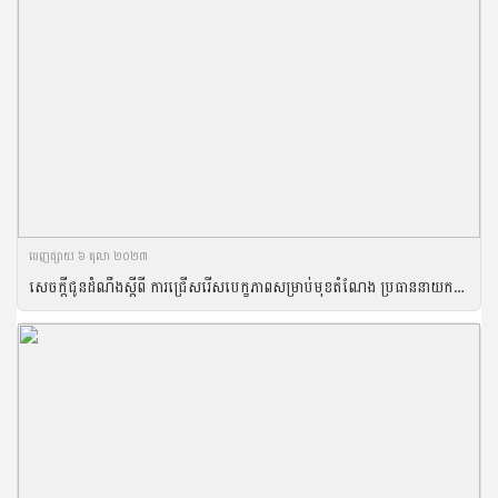
ចេញ​ផ្សាយ​ ៦ តុលា ២០២៣
សេចក្តីជូនដំណឹងស្តីពី ការជ្រើសរើសបេក្ខភាពសម្រាប់មុខតំណែង ប្រធាននាយកដ្ឋានរដ្ឋបាល ផែនការ គណនេយ្យ និងសហប្រតិបត្តិការអន្តរជាតិ នៃអគ្គនាយកដ្ឋានកសិកម្ម របស់ក្រសួងកសិកម្ម រុក្ខាប្រមាញ់ និងនេសាទ