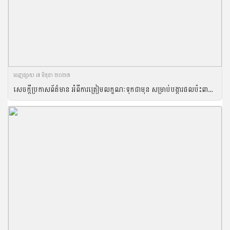
ចេញ​ផ្សាយ​ ៧ មិថុនា ២០២៣
សេចក្ដីប្រកាសព័ត៌មាន អំពីការត្រៀមលក្ខណៈទុកជាមុន សម្រាប់បង្ការផលប៉ះពាល់ដល់ដំណាំស្រូវនៅពេលកូនរដូវប្រាំងឈានចូលមកដល់នៅខែកក្កដា