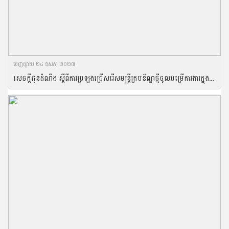
ចេញ​ផ្សាយ​ ២៤ ឧសភា ២០២៣
សេចក្តីជូនដំណឹង ស្តីពីការប្រឡងជ្រើសរើសមន្រ្តីក្របខ័ណ្ឌថ្មីចូលបម្រើការងារក្នុងក្របខ័ណ្ឌក្រសួងកសិកម្ម រុក្ខាប្រមាញ់ និងនេសាទ ឆ្នាំ២០២៣