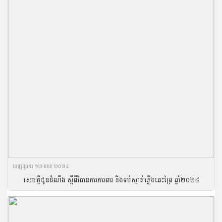
ចេញ​ផ្សាយ​ ១២ មករា ២០២៤
សេចក្តីជូនដំណឹង ស្តីពីវិធានការការពារ និងទប់ស្កាត់ភ្លើងឆេះព្រៃ ឆ្នាំ២០២៤