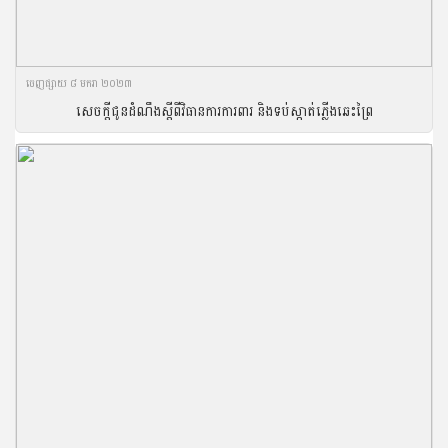
ចេញ​ផ្សាយ​ ៨ មករា ២០២៣
សេចក្ដីជូនដំណឹងស្ដីពីវិធានការការពារ និងទប់ស្កាត់ភ្លើងឆេះព្រៃ