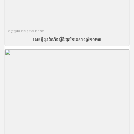
ចេញ​ផ្សាយ​ ២២ ឧសភា ២០២៣
សេចក្តីជូនដំណឹងស្តីពីរដូវបិទនេសាទឆ្នាំ២០២៣