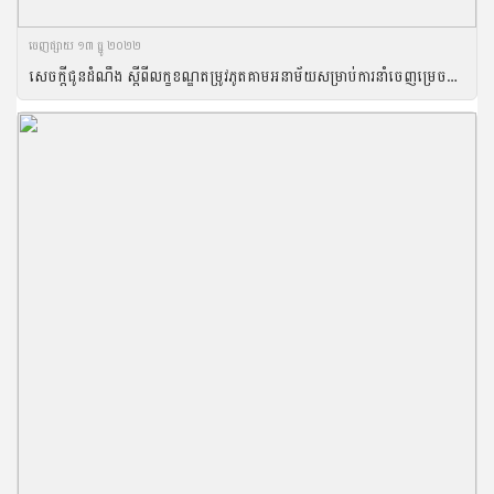
ចេញ​ផ្សាយ​ ១៣ ធ្នូ ២០២២
សេចក្តីជូនដំណឹង ស្តីពីលក្ខខណ្ឌតម្រូវភូតគាមអនាម័យសម្រាប់ការនាំចេញម្រេចទៅកាន់ប្រទេសចិន