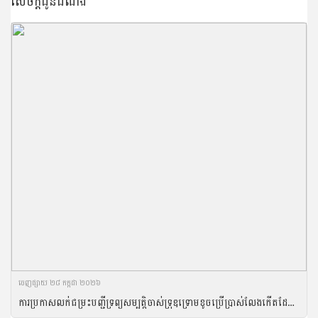
សេចក្តីជូនដំណឹង
ចេញ​ផ្សាយ​ ២៨ កក្កដា ២០២៦
ការប្រកាសលក់ជម្រះបញ្ជីទ្រព្យសម្បត្តិចាស់ទ្រុឌទ្រោមខូចប្រើប្រាស់លែងកើតដែលត្រូវបានការអនុញ្ញាតជម្រះចេញពីបញ្ជីសារពើភណ្ឌទ្រព្យសម្បត្តិរដ្ឋ