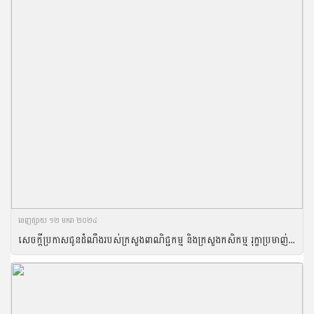
ចេញ​ផ្សាយ​ ១២ មករា ២០២៤
សេចក្តីប្រកាសជូនដំណឹងរបស់ក្រសួងពាណិជ្ជកម្ម និងក្រសួងកសិកម្ម រុក្ខាប្រមាញ់ និងនេសាទ អំពីវិធានការហាមឃាត់ការនាំចូលជាបណ្តោះអាសន្ន នូវគ្រឿងក្នុង និងបំណែកសាច់បង្កក