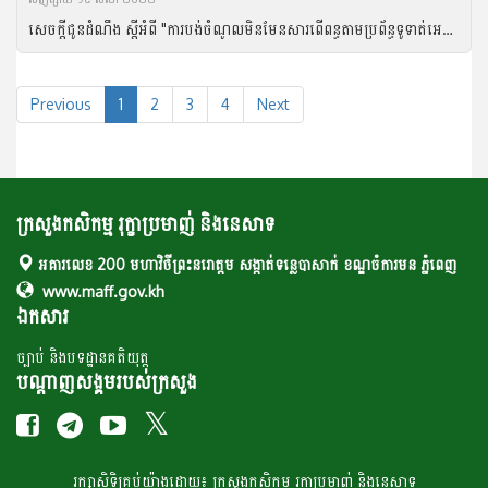
សេចក្តីជូនដំណឹង ស្តីអំពី "ការបង់ចំណូលមិនមែនសារពើពន្ធតាមប្រព័ន្ធទូទាត់អេឡិចត្រូនិក (e- Payment)"
Previous
1
2
3
4
Next
ក្រសួងកសិកម្ម រុក្ខាប្រមាញ់ និងនេសាទ
អគារលេខ 200 មហាវិថីព្រះនរោត្តម សង្កាត់ទន្លេបាសាក់ ខណ្ឌចំការមន ភ្នំពេញ
www.maff.gov.kh
ឯកសារ
ច្បាប់ និងបទដ្ឋានគតិយុត្ត
បណ្តាញសង្គមរបស់ក្រសួង
រក្សា​​សិទ្ធិគ្រប់​​​យ៉ាង​ដោយ៖ ក្រសួង​កសិកម្ម​ រុក្ខា​ប្រមាញ់​ និង​​នេសាទ