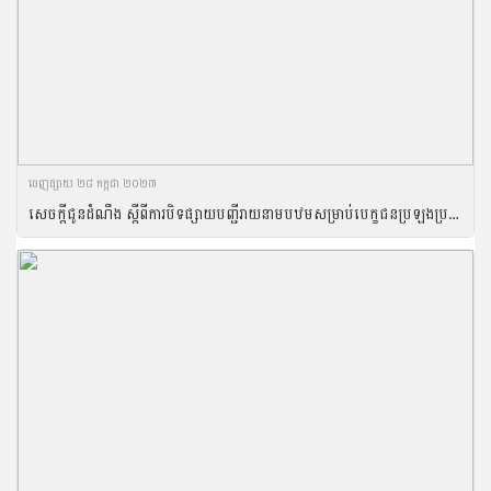
ចេញ​ផ្សាយ​ ២៨ កក្កដា ២០២៣
សេចក្តីជូនដំណឹង ស្តីពីការបិទផ្សាយបញ្ជីរាយនាមបឋមសម្រាប់បេក្ខជនប្រឡងប្រជែងចូលបម្រើការងាររដ្ឋក្នុងក្របខ័ណ្ឌក្រសួងកសិកម្ម រុក្ខាប្រមាញ់ និងនេសាទ ប្រភេទក្របខ័ណ្ឌ ក ឆ្នាំ២០២៣