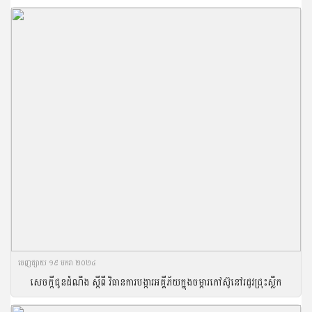
ចេញ​ផ្សាយ​ ១៩ មករា ២០២៤
សេចក្ដីជូនដំណឹង ស្ដីពី វិធានការបង្ការអគ្គីភ័យក្នុងចម្ការកៅស៊ូនៅរដូវជ្រុះស្លឹក