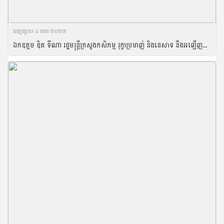
ចេញ​ផ្សាយ​ ៤ មករា ២០២៣
ឯកឧត្តម ឌិត ទីណា រដ្ឋមន្ដ្រីក្រសួងកសិកម្ម រុក្ខាប្រមាញ់ និងនេសាទ នឹងអញ្ជើញជាវាគ្មិននៅក្នុងសន្និសីទសារព័ត៌មានស្ដីពី«ទស្សនទាន ក្នុងវិស័យកសិកម្មនៅកម្ពុជា» រៀបចំដោយអង្គភាពអ្នកនាំពាក្យរាជរដ្ឋាភិបាល