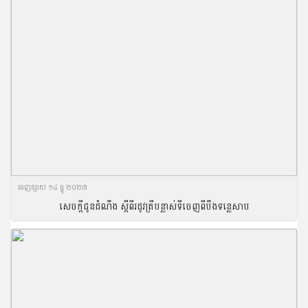
ចេញ​ផ្សាយ​ ១៤ ធ្នូ ២០២៣
សេចក្តីជូនដំណឹង ស្តីពីរដូវត្រីបន្លាស់ទីចេញពីបឹងទន្លេសាប