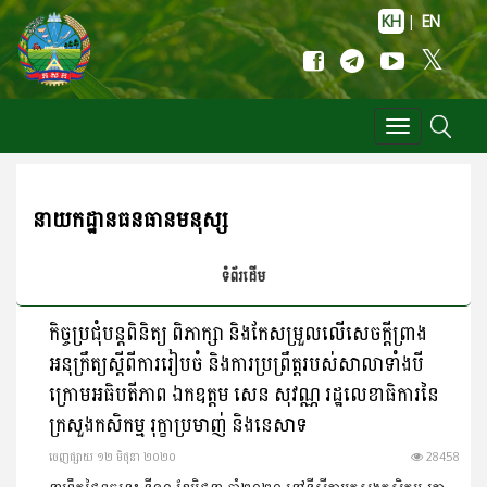
KH
|
EN
Toggle
navigation
នាយកដ្ឋានធនធានមនុស្ស
ទំព័រដើម
កិច្ចប្រជុំបន្តពិនិត្យ ពិភាក្សា និងកែសម្រួលលើសេចក្តីព្រាង
អនុក្រឹត្យស្តីពីការរៀបចំ និងការប្រព្រឹត្តរបស់សាលាទាំងបី
ក្រោមអធិបតីភាព ឯកឧត្តម សេន សុវណ្ណ រដ្ឋលេខាធិការនៃ
ក្រសួងកសិកម្ម រុក្ខាប្រមាញ់ និងនេសាទ
ចេញ​ផ្សាយ​ ១២ មិថុនា ២០២០
28458