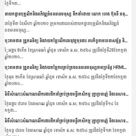
ថ្ងៃទី១៣...
នាយកដ្ឋានបុគ្គលិកនិងអភិវឌ្ឍន៍ធនធានមនុស្ស ដឹកនាំដោយ លោក ហេង ប៊ុននី អនុប្រធាននាយកដ្ឋាន បានចុះសិក្សាតម្រូវការនៃការប្រើប្រាស់ធនធានមនុស្សបច្ចុប្បន្ន នៅមជ្ឍមណ្ឌលព័ត៌មាននិងឯកសារកសិកម្មនៃក្រសួងកសិកម្ម...
នាថ្ងៃទី៣ ខែសីហា ឆ្នាំ២០២០ ក្រុមការងាររបស់នាយកដ្ឋានបុគ្គលិកនិងអភិវឌ្ឍន៍
ធនធានមនុស្ស...
ចុះតាមដាន ត្រួតពនិត្យ និងវាយតម្លៃលើការអនុវត្តមុខងារ ភារកិច្ចតាមរចនាសម្ព័ន្ធ និងទំហំការងារ របស់មន្ទីរកសិកម្ម រុក្ខាប្រមាញ់ និងនេសាទខេត្តកោះកុង
្ងៃអង្គារ 8កើត ខែស្រាពណ៍ ឆ្នាំជូត ទោស័ក ព.ស. ២៥៦៤ ត្រូវនឹងថ្ងៃទី28ខែកក្កដា
ឆ្នាំ២០២០...
ចុះតាមដាន ត្រួតពនិត្យ និងវាយតម្លៃការគ្រប់គ្រងធនធានមនុស្សតាមប្រព័ន្ធ HRMIS នៅមន្ទីរកសិកម្ម រុក្ខាប្រមាញ់ និងនេសាទខេត្តមណ្ឌលគិរី
ថ្ងៃពុធ ២កើត ខែស្រាពណ៍ ឆ្នាំជូត ទោស័ក ព.ស. ២៥៦៤ ត្រូវនឹងថ្ងៃទី២២ខែកក្កដា
ឆ្នាំ២០២០...
ពិធីសំណេះសំណាលលេីការងារដឹកនាំគ្រប់គ្រងមន្ទីរកសិកម្ម រុក្ខាប្រមាញ់ និងនេសាទខេត្តព្រះសីហនុ
ថ្ងៃអង្គារ ៩រោច ខែអាសាឍ ឆ្នាំជូត ទោស័ក ព.ស. ២៥៦៤ ត្រូវនឹងថ្ងៃទី១៤ ខែ
កក្កដា...
ពិធីសំណេះសំណាលលេីការងារដឹកនាំគ្រប់គ្រងមន្ទីរកសិកម្ម រុក្ខាប្រមាញ់ និងនេសាទខេត្តកោះកុង
ថ្ងៃចន្ទ ៨រោច ខែអាសាឍ ឆ្នាំជូត ទោស័ក ព.ស. ២៥៦៤ ត្រូវនឹងថ្ងៃទី១៣ ខែកក្កដា