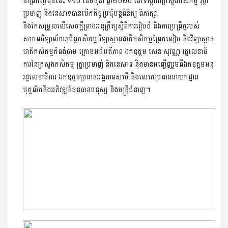
នាព្រឹកថ្ងៃពុធនេះ ទី១០ ខែមិថុនា ឆ្នាំ២០២០ នៅទីស្តីការក្រសួងកសិកម្ម រុក្ខា
ប្រមាញ់ និងនេសាទបានបើកកិច្ចប្រជុំបន្តពិនិត្យ ពិភាក្សា
និងកែសម្រួលលើសេចក្តីព្រាងអនុក្រឹត្យស្តីពីការរៀបចំ និងការប្រព្រឹត្តរបស់
សាកលវិទ្យាល័យភូមិន្ទកសិកម្ម វិទ្យាស្ថានជាតិកសិកម្មព្រែកលៀប និងវិទ្យាស្ថាន
ជាតិកសិកម្មកំពង់ចាម ក្រោមអធិបតីភាព ឯកឧត្តម សេន សុវណ្ណ រដ្ឋលេខាធិ
ការនៃក្រសួងកសិកម្ម រុក្ខាប្រមាញ់ និងនេសាទ និងមានអញ្ជើញរួមពីឯកឧត្តមអនុ
រដ្ឋលេខាធិការ ឯកឧត្តនប្រធានអង្គភាពសាមី និងលោកប្រធាននាយកដ្ឋាន
បុគ្គលិកនិងអភិវឌ្ឍន៍ធនធានមនុស្ស និងមន្រ្តីជំនាញ។