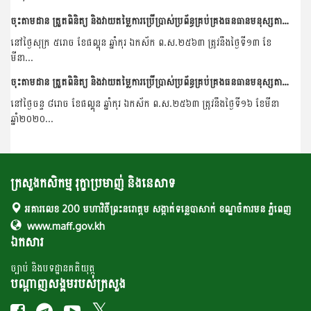
ចុះតាមដាន ត្រួតពិនិត្យ និងវាយតម្លៃការប្រើប្រាស់ប្រព័ន្ធគ្រប់គ្រងធនធានមនុស្សតាមប្រព័ន្ធព័ត៌មានវិទ្យានៅមន្ទីរកសិកម្ម រុក្ខាប្រមាញ់ និងនេសាទខេត្តបន្ទាយមានជ...
នៅថ្ងៃសុក្រ ៥រោច ខែផល្គុន ឆ្នាំកុរ ឯកស័ក ព.ស.២៥៦៣ ត្រូវនឹងថ្ងៃទី១៣ ខែ
មីនា...
ចុះតាមដាន ត្រួតពិនិត្យ និងវាយតម្លៃការប្រើប្រាស់ប្រព័ន្ធគ្រប់គ្រងធនធានមនុស្សតាមប្រព័ន្ធព័ត៌មានវិទ្យានៅមន្ទីរកសិកម្ម រុក្ខាប្រមាញ់ និងនេសាទខេត្តកំពត។
នៅថ្ងៃចន្ទ ៨រោច ខែផល្គុន ឆ្នាំកុរ ឯកស័ក ព.ស.២៥៦៣ ត្រូវនឹងថ្ងៃទី១៦ ខែមីនា
ឆ្នាំ២០២០...
ក្រសួងកសិកម្ម រុក្ខាប្រមាញ់ និងនេសាទ
អគារលេខ 200 មហាវិថីព្រះនរោត្តម សង្កាត់ទន្លេបាសាក់ ខណ្ឌចំការមន ភ្នំពេញ
www.maff.gov.kh
ឯកសារ
ច្បាប់ និងបទដ្ឋានគតិយុត្ត
បណ្តាញសង្គមរបស់ក្រសួង