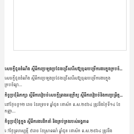
សេចក្តីជូនដំណឹង ស្តីពីការប្រឡងប្រជែងជ្រេីសរេីសឨ្យចូលបម្រេីការងារក្នុងក្របខ័ណ្ឌ ក្រសួងកសិកម្ម រុក្ខាប្រមាញ់ និងនេសាទ និងក្រសួង ស្ថាប័ន សម្រាប់ឆ្នាំ២០២១
សេចក្តីជូនដំណឹង ស្តីពីការប្រឡងប្រជែងជ្រេីសរេីសឨ្យចូលបម្រេីការងារក្នុង
ក្របខ័ណ្ឌ...
កិច្ចប្រជុំពិភាក្សា ស្តីពីការរៀបចំសេចក្តីព្រាងអនុក្រឹត្យ ស្តីពីការរៀបចំនិងការប្រព្រឹត្តទៅរបស់មន្ទីពិសោធន៍ជាតិ សម្រាប់ក្រសួងកសិកម្ម រុក្ខាប្រមាញ់ និងនេសាទ
នៅថ្ងៃចន្ទ១២ រោច ខែភទ្របទ ឆ្នាំជូត ទោស័ក ព.ស.២៥៦៤ ត្រូវនឹងថ្ងៃទី១៤ ខែ
កញ្ញា...
កិច្ចប្រជុំផ្ទៃក្នុង ស្តីពីការងារដឹកនាំ និងគ្រប់គ្រងរបស់អង្គភាព
ៅថ្ងៃព្រហស្បត្តិ៍ ៩រោច ខែស្រាពណ៍ ឆ្នាំជូត ទោស័ក ព.ស.២៥៦៤ ត្រូវនឹង