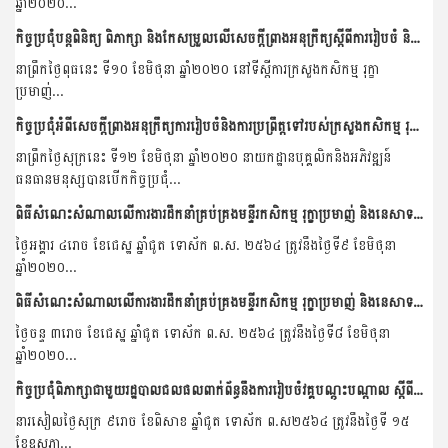
ឆ្នាំ២០២០...
កិច្ចប្រជុំបន្តពិនិត្យ ពិភាក្សា និងកែសម្រួលលើសេចក្តីព្រាងអនុក្រឹត្យស្តីពីការរៀបចំ និងការប្រព្រឹត្តរបស់សាលាទាំងបី ក្រោមអធិបតីភាព ឯកឧត្តម សេន សុវណ្ណ រដ្ឋលេខាធិការនៃក្រសួងកសិកម្ម...
នាព្រឹកថ្ងៃពុធនេះ ទី១០ ខែមិថុនា ឆ្នាំ២០២០ នៅទីស្តីការក្រសួងកសិកម្ម រុក្ខា
ប្រមាញ់...
កិច្ចប្រជុំអំពីសេចក្តីព្រាងអនុក្រឹត្យការរៀបចំនិងការប្រព្រឹត្តទៅរបស់ក្រសួងកសិកម្ម រុក្ខាប្រមាញ់ និងនេសាទ
នាព្រឹកថ្ងៃសុក្រនេះ ទី១២ ខែមិថុនា ឆ្នាំ២០២០ នាយកដ្ឋានបុគ្គលិកនិងអភិវឌ្ឍន៍
ធនធានមនុស្សបានបើកកិច្ចប្រជុំ...
ពិធីសំណេះសំណាលលេីការងារដឹកនាំគ្រប់គ្រងមន្ទីរកសិកម្ម រុក្ខាប្រមាញ់ និងនេសាទខេត្តមណ្ឌលគិរី
ថ្ងៃអង្គារ ៤រោច ខែជេស្ឋ ឆ្នាំជូត ទោស័ក ព.ស. ២៥៦៤ ត្រូវនឹងថ្ងៃទី៩ ខែមិថុនា
ឆ្នាំ២០២០...
ពិធីសំណេះសំណាលលេីការងារដឹកនាំគ្រប់គ្រងមន្ទីរកសិកម្ម រុក្ខាប្រមាញ់ និងនេសាទខេត្តរតនគិរី
ថ្ងៃចន្ទ ៣រោច ខែជេស្ឋ ឆ្នាំជូត ទោស័ក ព.ស. ២៥៦៤ ត្រូវនឹងថ្ងៃទី៨ ខែមិថុនា
ឆ្នាំ២០២០...
កិច្ចប្រជុំពិភាក្សាជាមួយរដ្ឋបាលជលផលពាក់ព័ន្ធនឹងការរៀបចំវគ្គបណ្តុះបណ្តាល ស្តីពីការពិព័ណនាការងារ (Job Description)
នារសៀលថ្ងៃសុក្រ ៩រោច ខែពិសាខ ឆ្នាំជូត ទោស័ក ព​.ស២៥៦៤ ត្រូវនឹងថ្ងៃទី ១៥
ខែឧសភា...