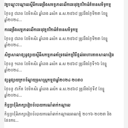
វគ្គបណ្តុះបណ្តាលស្តីពីការពង្រឹងសមត្ថភាពលើការអនុវត្តថវិកាព័ត៌មានសមិទ្ធកម្ម
ថ្ងៃចន្ទ ៨រោច ខែមិគសិរ ឆ្នាំរោង ឆស័ក ព.ស.២៥៦៨ ត្រូវនឹងថ្ងៃទី២៣ ខែធ្នូ
ឆ្នាំ២០២៤...
ការពង្រឹងសម្ថភាពលើការអនុវត្តថវិកាព័ត៌មានសមិទ្ធកម្ម
ថ្ងៃចន្ទ ៨រោច ខែមិគសិរ ឆ្នាំរោង ឆស័ក ព.ស.២៥៦៨ ត្រូវនឹងថ្ងៃទី២៣ ខែធ្នូ
ឆ្នាំ២០២៤...
សិក្ខាសាលាផ្សព្វផ្សាយស្តីពីសកម្មភាពគាំទ្រដល់កម្មវិធីផ្តល់អាហារតាមសាលារៀន
ថ្ងៃចន្ទ ១រោច ខែមិគសិរ ឆ្នាំរោង ឆស័ក ព.ស ២៥៦៨ ត្រូវនឹងថ្ងៃទី១៦ ខែធ្នូ
ឆ្នាំ២០២៤...
ផ្សព្វផ្សាយក្របខ័ណ្ឌយុទ្ធសាស្ត្រកម្ពុជាឆ្នាំ២០២៤-២០៣០
ថ្ងៃចន្ទ ៩កើត ខែមិគសិរ ឆ្នាំរោង ឆស័ក ព.ស.២៥៦៨ ត្រូវនឹងថ្ងៃទី៩ ខែធ្នូ
ឆ្នាំ២០២៤...
កិច្ចប្រជុំពិភាក្សារៀបចំរបាយការណ៍ពាក់កណ្តាល
កិច្ចប្រជុំពិភាក្សារៀបចំរបាយការណ៍ពាក់កណ្តាលអាណត្តិ ២០១៦-២០២៣ និង
ផែនការ...