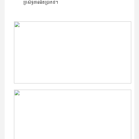
ប្រសិទ្ធភាពពិតប្រាកដ។