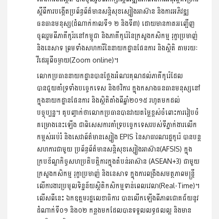
ស្តីពីការបង្កើតប្រព័ន្ធព័ត៌មានសន្តិសុខស្បៀងអាស៊ាន និងការអភិវឌ្ឍ
ធនធានមនុស្ស(ដំណាក់កាលទី១ ២ និងទី៣) ដោយមានកាតអញ្ជើញ
ចូលរួមពីភាគីកូរ៉រនៅកម្ពូជា និងភាគីកូរ៉េនៃក្រសួងកសិកម្ម រុក្ខាប្រមាញ់
និងនេសាទ ព្រមទាំងសហការីនៃនាយកដ្ឋានផែនការ និងស្ថិតិ តាមរយៈ
វីដេអូពីចម្ងាយ(Zoom online)។
លោកប្រធាននាយកដ្ឋានបានថ្លែងអំណរគុណដល់ភាគីកូរ៉េដែល
បានជួយគាំទ្រទាំងបច្ចេកទេស និងថវិការ ក្នុងកសាងធនធានមនុស្សនៅ
ក្នុងនាយកដ្ឋានផែនការ និងស្ថិតិតាំងពីឆ្នាំ២០១៥ រហូតមកដល់
បច្ចុប្បន្ន។ គូបញ្ចាក់ថាលោកប្រធានបានវាយតម្លៃខ្ពស់ចំពោះការរៀបចំ
គម្រោងនេះឡើង ជាពិសេសការគាំទ្របច្ចេកទេសរបស់ទីភ្នាក់ងារលើក
កម្ពស់អប់រំ និងសេវាព័ត៌មានស្បៀង EPIS នៃសាធារណរដ្ឋកូរ៉េ បានបន្ត
សហការជាមួយ ប្រព័ន្ធព័ត៌មានសន្តិសុខស្បៀងអាស៊ាន(AFSIS) ក្នុង
ក្របខ័ណ្ឌកិច្ចសហប្រតិបត្តិការក្នុងតំបន់អាស៊ាន (ASEAN+3) ជាមួយ
ក្រសួងកសិកម្ម រុក្ខាប្រមាញ់ និងនេសាទ ក្នុងការពង្រឹងសមត្ថភាពមន្រ្តី
លើការងារប្រមូលទិន្នន័យស្ថិតិកសិកម្មទាន់ពេលវេលា(Real-Time)។
លើសពីនេះ ឯកឧត្តមរដ្ឋលេខាធិការ បានលើកឡើងពីភាពជោគជ័យនូវ
ដំណាក់ទី០១ និង០២ កន្លងមកដែលបានទទួលលទ្ធផលល្អ និងមាន