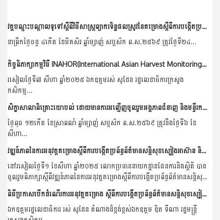
វគ្គបណ្តុះបណ្តាលទូទៅស្តីពីវិធីសាស្រ្តព្យាករទិន្នផលស្រូវនៃគម្រោងស្តីពីការបង្កើតប្រព័ន្ធព័ត៌មានសន្តិសុខស្បៀងអាស៊ាន និងការអភិវឌ្ឍធនធានមនុស្ស (ដំណាក់កាលទី៣)
នាព្រឹកថ្ងៃចន្ទ ៤កើត ខែមិគសិរ ឆ្នាំម្សាញ់ សប្តស័ក ព.ស.២៥៦៩ ត្រូវថ្ងៃទី២៤...
កិច្ចពិភាក្សាកម្មវិធី INAHOR(International Asian Harvest Monitoring System for Rice)ជាមួយភាគីជប៉ុន
រសៀលថ្ងៃទី៧ សីហា ឆ្នាំ២០២៥ ឯកឧត្តមរស់ សូដែន រដ្ឋលេខាធិការក្រសួង
កសិកម្ម...
សិក្ខាសាលាពិគ្រោះយោបល់ ដោយមានការអញ្ជើញចូលរួមអង្គភាពជំនាញ និងមន្ទីរកសិកម្មរុក្ខាប្រមាញ់ និងនេសាទ ខេត្តកំពត និងខេត្តព្រៃវែង
ថ្ងៃពុធ ១២កើត ខែស្រាពណ៍ ឆ្នាំម្សាញ់ សប្តស័ក ព.ស.២៥៦៩ ត្រូវនឹងថ្ងៃទី៦ ខែ
សីហា...
វឌ្ឃន៍ភាពនៃការអនុវត្តគម្រោងស្តីពីការបង្កើតប្រព័ន្ធព័ត៌មានសន្តិសុខស្បៀងអាស៊ាន និងការអភិវឌ្ឍធនធានមនុស្ស(ដំណាក់កាលទី១ ២ និងទី៣)
នៅរសៀលថ្ងៃទី១ ខែសីហា ឆ្នាំ២០២៥ លោកប្រធាននាយកដ្ឋានផែនការនិងស្ថិតិ បាន
ចូលរួមពិភាក្សាស្តីពីវឌ្ឍន៍ភាពនៃការអនុវត្តគម្រោងស្តីពីការបង្កើតប្រព័ន្ធព័ត៌មានសន្តិសុខ
ស្បៀងអាស៊ាន...
ពិធីប្រកាសបើកដំណើរការអនុវត្តគម្រោង ស្តីពីការបង្កើតប្រព័ន្ធព័ត៌មានសន្តិសុខស្បៀងអាស៊ាន និងការអភិវឌ្ឍធនធានមនុស្ស(ដំណាក់កាលទី៣)
ឯកឧត្តមរដ្ឋលេខាធិការ រស់ សូដែន តំណាងដ៏ខ្ពង់ខ្ពស់ឯកឧត្តម ឌិត ទីណា រដ្ឋមន្ត្រី
ក្រសួងកសិកម្ម...