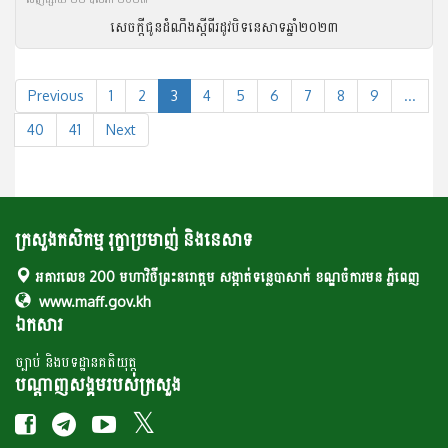
សេចក្តីជូនដំណឹងស្តីពីរដូវបិទនេសាទឆ្នាំ២០២៣
Previous
1
2
3
4
5
6
7
8
9
...
40
41
Next
ក្រសួងកសិកម្ម រុក្ខាប្រមាញ់ និងនេសាទ
អគារលេខ 200 មហាវិថីព្រះនរោត្តម សង្កាត់ទន្លេបាសាក់ ខណ្ឌចំការមន ភ្នំពេញ
www.maff.gov.kh
ឯកសារ
ច្បាប់ និងបទដ្ឋានគតិយុត្ត
បណ្តាញសង្គមរបស់ក្រសួង