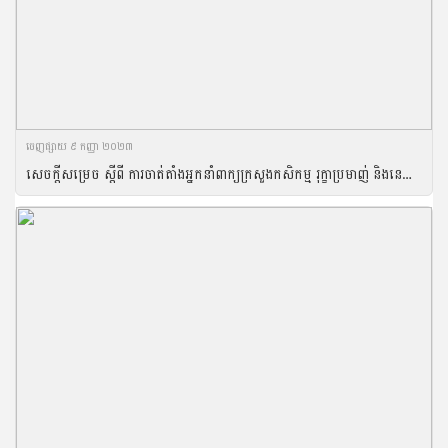
ចេញ​ផ្សាយ​ ៩ កញ្ញា ២០២៣
សេចក្តីសម្រេច ស្តីពី ​ការចាត់តាំងអ្នកនាំពាក្យក្រសួងកសិកម្ម រុក្ខាប្រមាញ់ និងនេសាទ