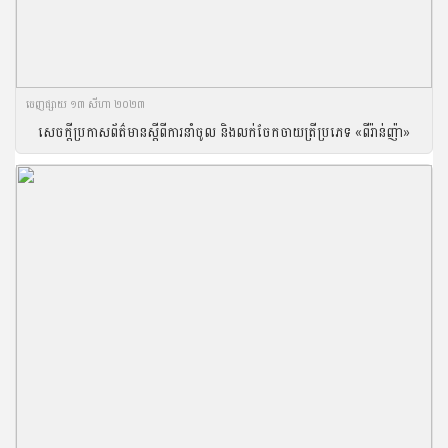
ចេញ​ផ្សាយ​ ១៣ សីហា ២០២៣
សេចក្ដីប្រកាសព័ត៌មានស្ដីពីការនាំចូល និងលក់ចែកចាយត្រីប្រភេទ «ពីរ៉ាន់ញ៉ា»