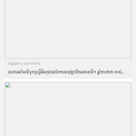
ចេញ​ផ្សាយ​ ៤ តុលា ២០២៣
របាការណ៌សមិទ្ធកម្ម​ស្តីពីលទ្ធផលនៃការអនុវត្តថវិកាឆមាសទី១ ឆ្នាំ២០២៣ របស់ក្រសួងកសិកម្ម រុក្ខាប្រមាញ់ និងនេសាទ