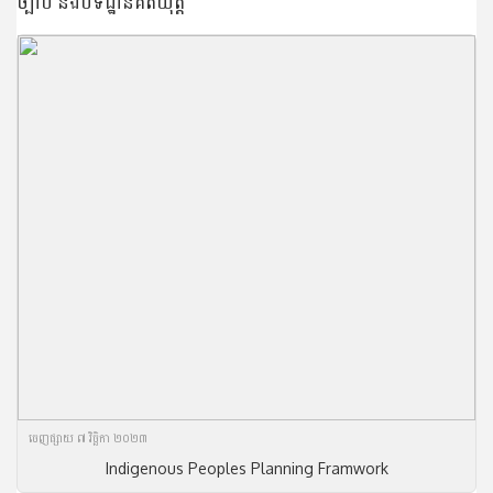
ច្បាប់ និងបទដ្ឋានគតិយុត្ត
ចេញ​ផ្សាយ​ ៧ វិច្ឆិកា ២០២៣
Indigenous Peoples Planning Framwork