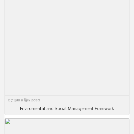
ចេញ​ផ្សាយ​ ៧ វិច្ឆិកា ២០២៣
Enviromental and Social Management Framwork