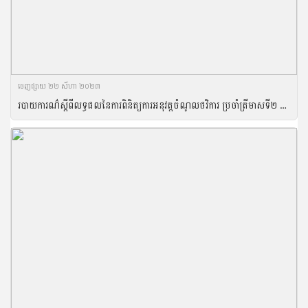
ចេញ​ផ្សាយ​ ២២ សីហា ២០២៣
របាយការណ៌ស្តីពីលទ្ធផលនៃការពិនិត្យការអនុវត្តចំណូលថវិការ ប្រចាំត្រីមាសទី២ ឆ្នាំ២០២៣ របស់ក្រសួងកសិកម្ម រុក្ខាប្រមាញ់ និងនេសាទ