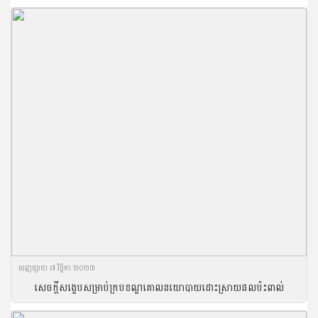
ចេញ​ផ្សាយ​ ៧ វិច្ឆិកា ២០២៣
សេចក្តីសង្ខេបសម្រាប់ក្របខណ្ឌគោលនយោបាយដោះស្រាយផលប៉ះពាល់