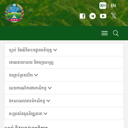
KH
|
EN
Toggle
navigation
ច្បាប់ និងលិខិតបទដ្ឋានគតិយុត្ត
គោលន​យោបាយ និង​យុទ្ធសា​ស្ត្រ
ការគ្រប់គ្រងថវិកា
របាយការណ៌ការងារកសិកម្ម
ឯកសារសហគមន៍កសិកម្ម
គម្រោងដៃគូអភិវឌ្ឍនានា