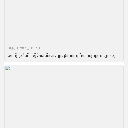
ចេញ​ផ្សាយ​ ១០ កញ្ញា ២០២៣
សេចក្តីជូនដំណឹង ស្តីពីការលើកពេលប្រឡងចូលបម្រើការងារក្នុងក្របខ័ណ្ឌក្រសួងកសិកម្ម រុក្ខាប្រមាញ់ និងនេសាទ សម្រាប់ឆ្នាំ២០២៣