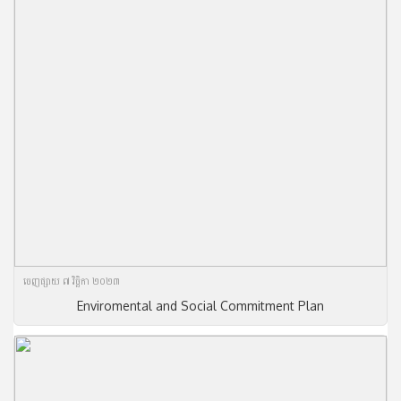
ចេញ​ផ្សាយ​ ៧ វិច្ឆិកា ២០២៣
Enviromental and Social Commitment Plan