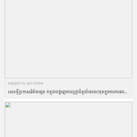
ចេញ​ផ្សាយ​ ២៤ តុលា ២០២៣
សេចក្ដីប្រកាសព័ត៌មានរួម កម្ពុជាបង្ហាញការប្តេជ្ញាចិត្តយ៉ាងមោះមុតក្នុងការការពារសត្វផ្សោតទន្លេមេគង្គ លើឆាកអន្តរជាតិតាមរយៈសិល្បៈ និងវិទ្យាសាស្រ្ដ