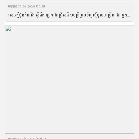
ចេញ​ផ្សាយ​ ២៤ ឧសភា ២០២៣
សេចក្តីជូនដំណឹង ស្តីពីការប្រឡងជ្រើសរើសមន្រ្តីក្របខ័ណ្ឌថ្មីចូលបម្រើការងារក្នុងក្របខ័ណ្ឌក្រសួងកសិកម្ម រុក្ខាប្រមាញ់ និងនេសាទ ឆ្នាំ២០២៣
ចេញ​ផ្សាយ​ ២២ ឧសភា ២០២៣