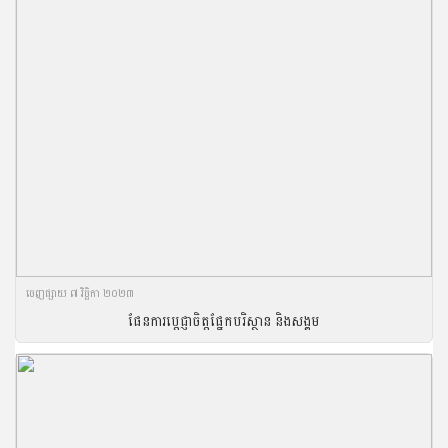
ចេញ​ផ្សាយ​ ៧ វិច្ឆិកា ២០២៣
ផែនការប្តេជ្ញាចិត្តផ្នែកបរិស្ថាន និងសង្គម