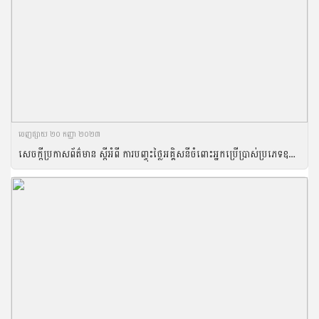
ចេញ​ផ្សាយ​ ២០ កញ្ញា ២០២៣
សេចក្តីប្រកាសព័ត៌មាន ស្ដីអំពី ការបញ្ចុះថ្លៃអគ្គិសនីចំពោះអ្នកប្រើប្រាស់ប្រភេទឧស្សាហកម្ម និងកសិកម្ម