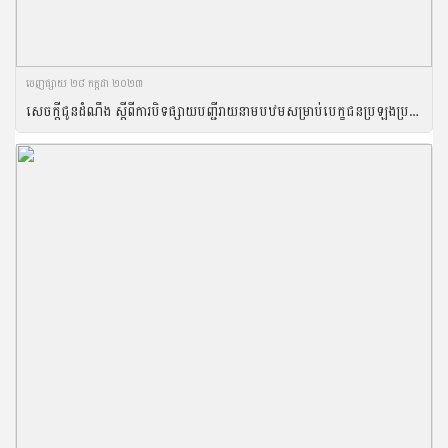
ចេញ​ផ្សាយ​ ២៨ កក្កដា ២០២៣
សេចក្តីជូនដំណឹង ស្តីពីការបិទផ្សាយបញ្ជីរាយនាមបឋមសម្រាប់បេក្ខជនប្រឡងប្រជែងចូលបម្រើការងាររដ្ឋក្នុងក្របខ័ណ្ឌក្រសួងកសិកម្ម រុក្ខាប្រមាញ់ និងនេសាទ ប្រភេទក្របខ័ណ្ឌ ក ឆ្នាំ២០២៣