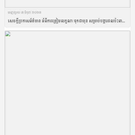
ចេញ​ផ្សាយ​ ៧ មិថុនា ២០២៣
សេចក្ដីប្រកាសព័ត៌មាន អំពីការត្រៀមលក្ខណៈទុកជាមុន សម្រាប់បង្ការផលប៉ះពាល់ដល់ដំណាំស្រូវនៅពេលកូនរដូវប្រាំងឈានចូលមកដល់នៅខែកក្កដា