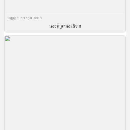
ចេញ​ផ្សាយ​ ២២ កក្កដា ២០២៣
សេចក្តីប្រកាសព័ត៌មាន