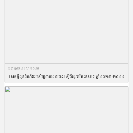
ចេញ​ផ្សាយ​ ៤ តុលា ២០២៣
សេចក្តីជូនដំណឹងរបស់រដ្ឋបាលជលផល ស្តីពីរដូវបើកនេសាទ ឆ្នាំ២០២៣-២០២៤