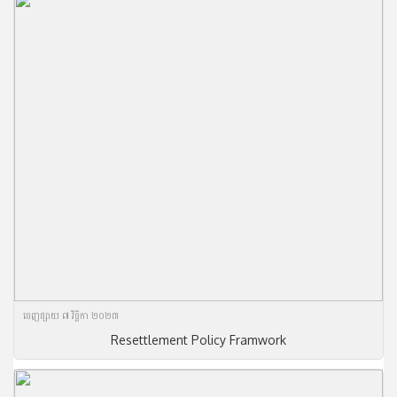
ចេញ​ផ្សាយ​ ៧ វិច្ឆិកា ២០២៣
Resettlement Policy Framwork