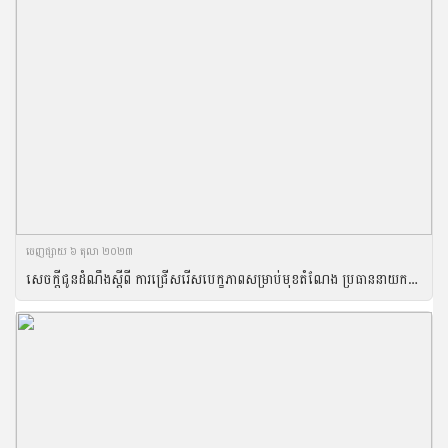
ចេញ​ផ្សាយ​ ៦ តុលា ២០២៣
សេចក្តីជូនដំណឹងស្តីពី ការជ្រើសរើសបេក្ខភាពសម្រាប់មុខតំណែង ប្រធាននាយកដ្ឋានរដ្ឋបាល ផែនការ គណនេយ្យ និងសហប្រតិបត្តិការអន្តរជាតិ នៃអគ្គនាយកដ្ឋានកសិកម្ម របស់ក្រសួងកសិកម្ម រុក្ខាប្រមាញ់ និងនេសាទ