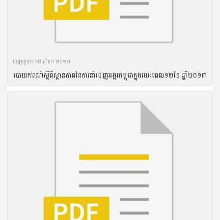
ចេញ​ផ្សាយ​ ១៨ សីហា ២០១៧
របាយ​ការណ៍​ស្តីពី​ស្ថានភាព​នៃ​ការ​នាំ​ចេញ​អង្ករ​កម្ពុជា​ក្នុង​រយៈ​ពេល​១២​ខែ ឆ្នាំ​២០១៣