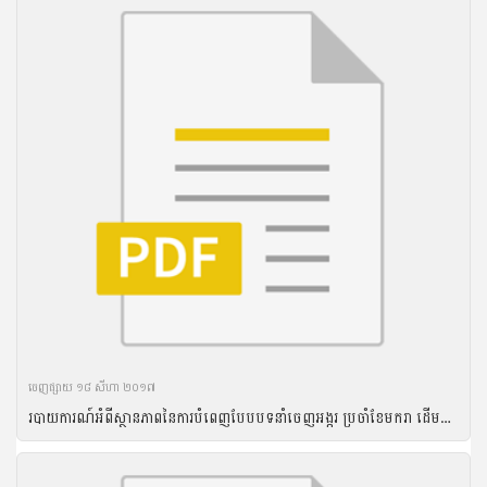
ចេញ​ផ្សាយ​ ១៨ សីហា ២០១៧
របាយការណ៍អំពីស្ថានភាពនៃការបំពេញបែបបទនាំចេញអង្ករ ប្រចាំខែមករា ដើមឆ្នាំ២០១៧