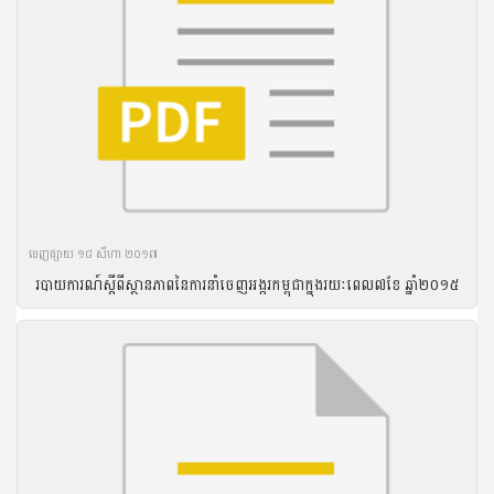
ចេញ​ផ្សាយ​ ១៨ សីហា ២០១៧
របាយ​ការណ៍​ស្តីពី​ស្ថានភាព​នៃ​ការ​នាំ​ចេញ​អង្ករ​កម្ពុជា​ក្នុង​រយៈ​ពេល​៧ខែ ឆ្នាំ​២០១៥