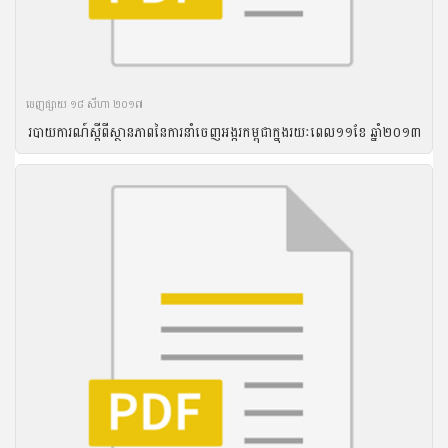
ចេញ​ផ្សាយ​ ១៨ សីហា ២០១៧
របាយ​ការណ៍​ស្តីពី​ស្ថានភាព​នៃ​ការ​នាំ​ចេញ​អង្ករ​កម្ពុជា​ក្នុង​រយៈ​ពេល​១១​ខែ ឆ្នាំ​២០១៣