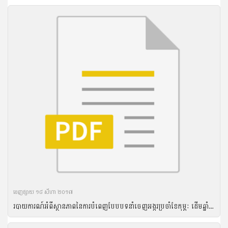
ចេញ​ផ្សាយ​ ១៨ សីហា ២០១៧
របាយការណ៍អំពីស្ថានភាពនៃការបំពេញបែបបទនាំចេញអង្ករប្រចាំខែកុម្ភៈ ដើមឆ្នាំ២០១៧