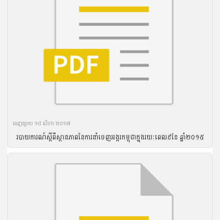
ចេញ​ផ្សាយ​ ១៨ សីហា ២០១៧
របាយ​ការណ៍​ស្តីពី​ស្ថានភាព​នៃ​ការ​នាំ​ចេញ​អង្ករ​កម្ពុជា​ក្នុង​រយៈ​ពេល​៩ខែ ឆ្នាំ​២០១៥