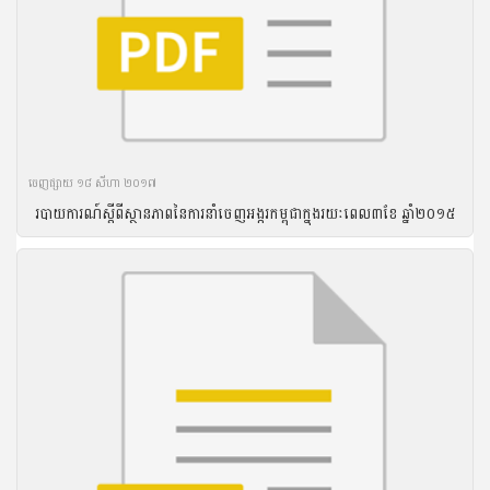
ចេញ​ផ្សាយ​ ១៨ សីហា ២០១៧
របាយ​ការណ៍​ស្តីពី​ស្ថានភាព​នៃ​ការ​នាំ​ចេញ​អង្ករ​កម្ពុជា​ក្នុង​រយៈ​ពេល​៣ខែ ឆ្នាំ​២០១៥