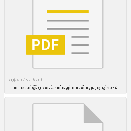
ចេញ​ផ្សាយ​ ១៨ សីហា ២០១៧
របាយការណ៍ស្តីពីស្ថានភាពនៃការបំពេញបែបបទនាំចេញអង្ករក្នុងឆ្នាំ២០១៥