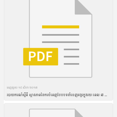
ចេញ​ផ្សាយ​ ១៨ សីហា ២០១៧
របាយការណ៍ស្តីពី ស្ថានភាពនៃការបំពេញបែបបទនាំចេញអង្ករក្នុងរយៈពេល ៧ ខែ ដើមឆ្នាំ២០១៦