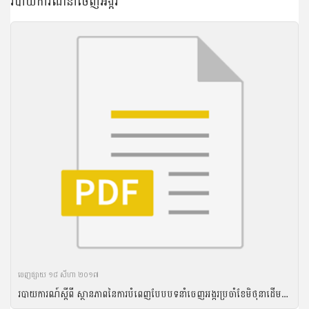
របាយការណ៍នាំចេញអង្ករ
ចេញ​ផ្សាយ​ ១៨ សីហា ២០១៧
របាយការណ៍ស្តីពី ស្ថានភាពនៃការបំពេញបែបបទនាំចេញអង្ករប្រចាំខែមិថុនាដើមឆ្នាំ២០១៧