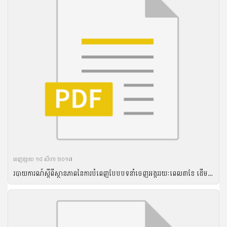
ចេញ​ផ្សាយ​ ១៨ សីហា ២០១៧
របាយការណ៍ស្តីពីស្ថានភាពនៃការបំពេញបែបបទនាំចេញអង្កររយៈពេល៣ខែ ដើមឆ្នាំ២០១៦