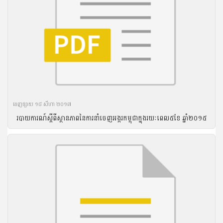
ចេញ​ផ្សាយ​ ១៨ សីហា ២០១៧
របាយ​ការណ៍​ស្តីពី​ស្ថានភាព​នៃ​ការ​នាំ​ចេញ​អង្ករ​កម្ពុជា​ក្នុង​រយៈ​ពេល​៥ខែ ឆ្នាំ​២០១៥