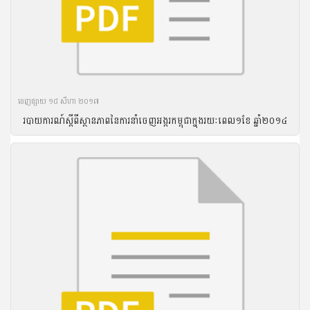
ចេញ​ផ្សាយ​ ១៨ សីហា ២០១៧
របាយ​ការណ៍​ស្តីពី​ស្ថានភាព​នៃ​ការ​នាំ​ចេញ​អង្ករ​កម្ពុជា​ក្នុង​រយៈ​ពេល​១​ខែ ឆ្នាំ​២០១៤