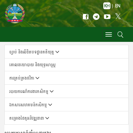
KH
|
EN
Toggle
navigation
ច្បាប់ និងលិខិតបទដ្ឋានគតិយុត្ត
គោលន​យោបាយ និង​យុទ្ធសា​ស្ត្រ
ការគ្រប់គ្រងថវិកា
របាយការណ៌ការងារកសិកម្ម
ឯកសារសហគមន៍កសិកម្ម
គម្រោងដៃគូអភិវឌ្ឍនានា