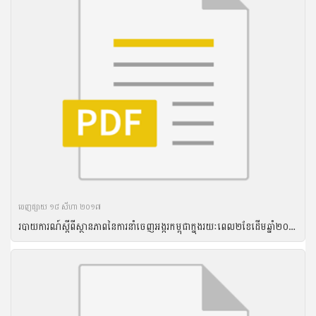
ចេញ​ផ្សាយ​ ១៨ សីហា ២០១៧
របាយ​ការណ៍​ស្តីពី​ស្ថានភាព​នៃ​ការ​នាំ​ចេញ​អង្ករ​កម្ពុជា​ក្នុង​រយៈ​ពេល​២ខែដើមឆ្នាំ​២០១៦