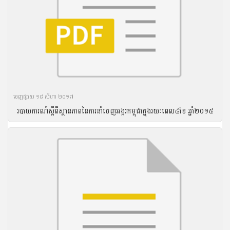
ចេញ​ផ្សាយ​ ១៨ សីហា ២០១៧
របាយ​ការណ៍​ស្តីពី​ស្ថានភាព​នៃ​ការ​នាំ​ចេញ​អង្ករ​កម្ពុជា​ក្នុង​រយៈ​ពេល​៤ខែ ឆ្នាំ​២០១៥