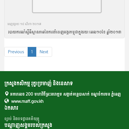
ចេញ​ផ្សាយ​ ១៨ សីហា ២០១៧
របាយ​ការណ៍​ស្តីពី​ស្ថានភាព​នៃ​ការ​នាំ​ចេញ​អង្ករ​កម្ពុជា​ក្នុង​រយៈ​ពេល​១០​ខែ ឆ្នាំ​២០១៣
Previous
1
Next
ក្រសួងកសិកម្ម រុក្ខាប្រមាញ់ និងនេសាទ
អគារលេខ 200 មហាវិថីព្រះនរោត្តម សង្កាត់ទន្លេបាសាក់ ខណ្ឌចំការមន ភ្នំពេញ
www.maff.gov.kh
ឯកសារ
ច្បាប់ និងបទដ្ឋានគតិយុត្ត
បណ្តាញសង្គមរបស់ក្រសួង