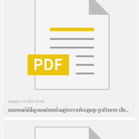
ចេញ​ផ្សាយ​ ១៨ សីហា ២០១៧
របាយការណ៍អំពីស្ថានភាពនៃការបំពេញបែបបទនាំចេញអង្ករ ប្រចាំខែមករា ដើមឆ្នាំ២០១៧