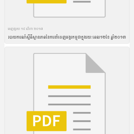
ចេញ​ផ្សាយ​ ១៨ សីហា ២០១៧
របាយ​ការណ៍​ស្តីពី​ស្ថានភាព​នៃ​ការ​នាំ​ចេញ​អង្ករ​កម្ពុជា​ក្នុង​រយៈ​ពេល​១២​ខែ ឆ្នាំ​២០១៣