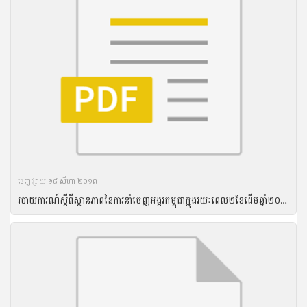
ចេញ​ផ្សាយ​ ១៨ សីហា ២០១៧
របាយ​ការណ៍​ស្តីពី​ស្ថានភាព​នៃ​ការ​នាំ​ចេញ​អង្ករ​កម្ពុជា​ក្នុង​រយៈ​ពេល​២ខែដើមឆ្នាំ​២០១៦