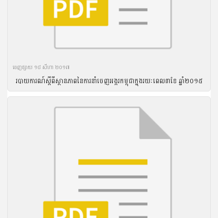
ចេញ​ផ្សាយ​ ១៨ សីហា ២០១៧
របាយ​ការណ៍​ស្តីពី​ស្ថានភាព​នៃ​ការ​នាំ​ចេញ​អង្ករ​កម្ពុជា​ក្នុង​រយៈ​ពេល​៣ខែ ឆ្នាំ​២០១៥