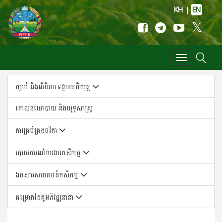
KH
|
EN
Toggle
navigation
ច្បាប់ និងលិខិតបទដ្ឋានគតិយុត្ត
គោលន​យោបាយ និង​យុទ្ធសា​ស្ត្រ
ការគ្រប់គ្រងថវិកា
របាយការណ៌ការងារកសិកម្ម
ឯកសារសហគមន៍កសិកម្ម
គម្រោងដៃគូអភិវឌ្ឍនានា