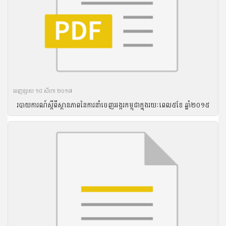
ចេញ​ផ្សាយ​ ១៨ សីហា ២០១៧
របាយ​ការណ៍​ស្តីពី​ស្ថានភាព​នៃ​ការ​នាំ​ចេញ​អង្ករ​កម្ពុជា​ក្នុង​រយៈ​ពេល​៥ខែ ឆ្នាំ​២០១៥