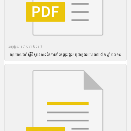
ចេញ​ផ្សាយ​ ១៨ សីហា ២០១៧
របាយ​ការណ៍​ស្តីពី​ស្ថានភាព​នៃ​ការ​នាំ​ចេញ​អង្ករ​កម្ពុជា​ក្នុង​រយៈ​ពេល​៤ខែ ឆ្នាំ​២០១៥