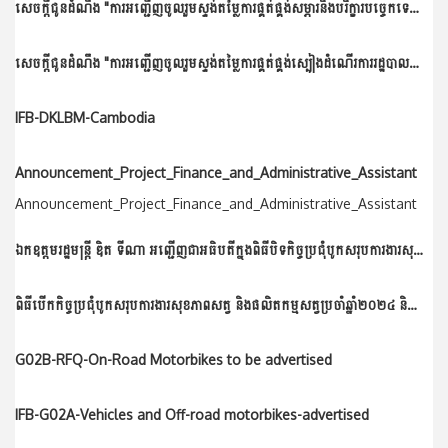
សេចក្តីជូនដំណឹង "ការអញ្ជើញចូលរួមស្ទង់តម្លៃការផ្គត់ផ្គង់សម្ភារនិងបរិក្ខារបច្ចេកទេសមិនមែនព័ត៌មានវិទ្យាប្រចាំឆ្នាំ២០២៥ របស់អគ្គនាយកដ្ឋានសុខភាពសត្វ និងផលិតក�...
សេចក្តីជូនដំណឹង "ការអញ្ជើញចូលរួមស្ទង់តម្លៃការផ្គត់ផ្គង់ស្បៀងដំណើរការរដ្ឋបាលប្រចាំឆ្នាំ២០២៥ របស់អគ្គនាយកដ្ឋានសុខភាពសត្វ និងផលិតកម្មសត្វ"
IFB-DKLBM-Cambodia
Announcement_Project_Finance_and_Administrative_Assistant
Announcement_Project_Finance_and_Administrative_Assistant
ឯកឧត្តមរដ្ឋមន្រ្តី​ ឌិត​ ទីណា​ អញ្ជេីញជាអធិបតីក្នុងពិធីបិទកិច្ចប្រជុំបូកសរុបការងារសុខភាពសត្វ​ និងផលិតកម្មសត្វប្រចាំឆ្នាំ២០២៤​ និងទិសដៅអនុវត្តឆ្នាំ២០២៥
ពិធីបើកកិច្ចប្រជុំបូកសរុបការងារសុខភាពសត្វ និងផលិតកម្មសត្វប្រចាំឆ្នាំ២០២៤ និងលើកទិសដៅការងារឆ្នាំ២០២៥ ក្រោមអធិបតីភាព ឯកឧត្តម អ៊ឹម ស៊ីថុល រដ្ឋលេខាធិការប្រចាំការក្រសួងកសិកម្ម...
G02B-RFQ-On-Road Motorbikes to be advertised
IFB-G02A-Vehicles and Off-road motorbikes-advertised