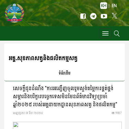
KH
|
EN
Toggle
navigation
អគ្គ.សុខភាពសត្វនិងផលិតកម្មសត្វ
ទំព័រដើម
សេចក្តីជូនដំណឹង "ការអញ្ជើញចូលរួមស្ទង់តម្លៃការផ្គត់ផ្គង់
សម្ភារនិងបរិក្ខារបច្ចេកទេសមិនមែនព័ត៌មានវិទ្យាប្រចាំ
ឆ្នាំ២០២៥ របស់អគ្គនាយកដ្ឋានសុខភាពសត្វ និងផលិតកម្ម"
ចេញ​ផ្សាយ​ ៧ មីនា ២០២៥
9987