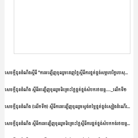
សេចក្តីជូនដំណឹងស្តីពី "ការអញ្ជើញចូលរួមដេញថ្លៃស្តីពីការផ្គត់ផ្គង់សម្ភារបរិក្ខារបសុពេទ្យប្រចាំឆ្នាំ២០២៥"
សេចក្ដីជូនដំណឹង ស្ដីពីអញ្ជើញចូលរួមពិគ្រោះថ្លៃផ្គត់ផ្គង់សំបករថយន្ត...._លើកទី២
សេចក្តីជូនដំណឹង (លើកទី២) ស្តីពីការអញ្ជើញចូលរួមស្ទង់តម្លៃផ្គត់ផ្គង់ស្បៀងដំណើរការរដ្ឋបាលប្រចាំឆ្នាំ២០២៥ របស់អគ្គនាយកដ្ឋានសុខភាពសត្វ និងផលិតកម្មសត្វ
សេចក្ដីជូនដំណឹង ស្តីពីការអញ្ជើញចូលរួមពិគ្រោះថ្លៃស្តីពីការផ្គត់ផ្គង់សំបកកង់រថយន្ត សម្ភារប្រើប្រាស់ និងធុងនីត្រូសែន ប្រចាំឆ្នាំ២០២៥ របស់អគ្គនាយកដ្ឋានសុខភាពសត្វ...