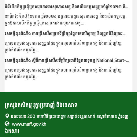
ពិធីបើកកិច្ចប្រជុំបូកសរុបការងារសុខភាពសត្វ និងផលិតកម្មសត្វប្រចាំឆ្នាំ២០២៣ និងលើកទិសដៅការងារឆ្នាំ២០២៤
នាព្រឹកថ្ងៃទី១៨ ខែមករា ឆ្នាំ២០២៤ អគ្គនាយកដ្ឋានសុខភាពសត្វ និងផលិតកម្មសត្វ
ក្នុងឱកាសបើកកិច្ចប្រជុំបូកសរុបការងារសុខភាពសត្វ...
សេចក្តីជូនដំណឹង ការជ្រើសរើសក្រុមទីប្រឹក្សាផ្នែករចនាវិស្វកម្ម និងត្រួតពិនិត្យការសាងសង់ Engineering Design and Construction Supervision Consultants (CAM/MAFF CLHVIP-CS04)
ក្រោមគម្រោងសុខភាពសត្វឆ្លងដែនក្នុងអនុមហាតំបន់ទន្លេមេគង្គ និងការជំរុញខ្សែ
ច្រវាក់​ផលិតកម្មតម្លៃ...
សេចក្តីជូនដំណឹង ស្តីពីការជ្រើសរើសទីប្រឹក្សាជាតិផ្នែកលទ្ធកម្ម National Start-up Procurement Consultant (CAM-MAFF-CLHVIP-CS06)
ក្រោមគម្រោងសុខភាពសត្វឆ្លងដែនក្នុងមហាអនុតំបន់ទន្លេមេគង្គ និងការជំរុញខ្សែ
ច្រវាក់​ផលិតកម្មតម្លៃ...
ក្រសួងកសិកម្ម រុក្ខាប្រមាញ់ និងនេសាទ
អគារលេខ 200 មហាវិថីព្រះនរោត្តម សង្កាត់ទន្លេបាសាក់ ខណ្ឌចំការមន ភ្នំពេញ
www.maff.gov.kh
ឯកសារ