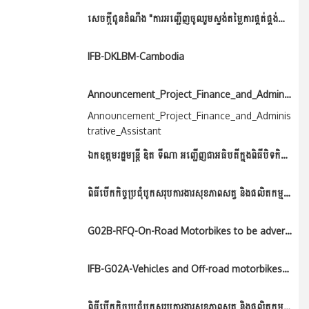
សេចក្តីជូនដំណឹង "ការអញ្ជើញចូលរួមស្ទង់តម្លៃការផ្គត់ផ្គង់ស្បៀងដំណើរការរដ្ឋបាលប្រចាំឆ្នាំ២០២៥ របស់អគ្គនាយកដ្ឋានសុខភាពសត្វ និងផលិតកម្មសត្វ"
IFB-DKLBM-Cambodia
Announcement_Project_Finance_and_Administrative_Assistant
Announcement_Project_Finance_and_Adminis
trative_Assistant
ឯកឧត្តមរដ្ឋមន្រ្តី​ ឌិត​ ទីណា​ អញ្ជេីញជាអធិបតីក្នុងពិធីបិទកិច្ចប្រជុំបូកសរុបការងារសុខភាពសត្វ​ និងផលិតកម្មសត្វប្រចាំឆ្នាំ២០២៤​ និងទិសដៅអនុវត្តឆ្នាំ២០២៥
ពិធីបើកកិច្ចប្រជុំបូកសរុបការងារសុខភាពសត្វ និងផលិតកម្មសត្វប្រចាំឆ្នាំ២០២៤ និងលើកទិសដៅការងារឆ្នាំ២០២៥ ក្រោមអធិបតីភាព ឯកឧត្តម អ៊ឹម ស៊ីថុល រដ្ឋលេខាធិការប្រចាំការក្រសួងកសិកម្ម...
G02B-RFQ-On-Road Motorbikes to be advertised
IFB-G02A-Vehicles and Off-road motorbikes-advertised
ពិធីបើកកិច្ចប្រជុំបូកសរុបការងារសុខភាពសត្វ និងផលិតកម្មសត្វប្រចាំឆ្នាំ២០២៣ និងលើកទិសដៅការងារឆ្នាំ២០២៤