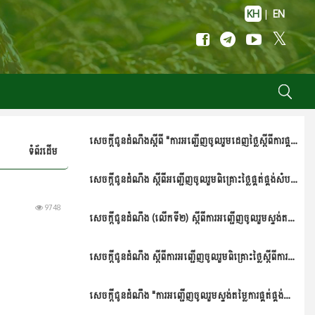
KH
|
EN
សេចក្តីជូនដំណឹងស្តីពី "ការអញ្ជើញចូលរួមដេញថ្លៃស្តីពីការផ្គត់ផ្គង់សម្ភារបរិក្ខារបសុពេទ្យប្រចាំឆ្នាំ២០២៥"
ទំព័រដើម
សេចក្ដីជូនដំណឹង ស្ដីពីអញ្ជើញចូលរួមពិគ្រោះថ្លៃផ្គត់ផ្គង់សំបករថយន្ត...._លើកទី២
9748
សេចក្តីជូនដំណឹង (លើកទី២) ស្តីពីការអញ្ជើញចូលរួមស្ទង់តម្លៃផ្គត់ផ្គង់ស្បៀងដំណើរការរដ្ឋបាលប្រចាំឆ្នាំ២០២៥ របស់អគ្គនាយកដ្ឋានសុខភាពសត្វ និងផលិតកម្មសត្វ
សេចក្ដីជូនដំណឹង ស្តីពីការអញ្ជើញចូលរួមពិគ្រោះថ្លៃស្តីពីការផ្គត់ផ្គង់សំបកកង់រថយន្ត សម្ភារប្រើប្រាស់ និងធុងនីត្រូសែន ប្រចាំឆ្នាំ២០២៥ របស់អគ្គនាយកដ្ឋានសុខភាពសត្វ...
សេចក្តីជូនដំណឹង "ការអញ្ជើញចូលរួមស្ទង់តម្លៃការផ្គត់ផ្គង់សម្ភារនិងបរិក្ខារបច្ចេកទេសមិនមែនព័ត៌មានវិទ្យាប្រចាំឆ្នាំ២០២៥ របស់អគ្គនាយកដ្ឋានសុខភាពសត្វ និងផលិតក�...