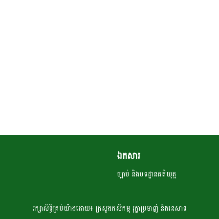
ឯកសារ
ច្បាប់ និងបទដ្ឋានគតិយុត្ត
រក្សា​​សិទ្ធិគ្រប់​​​យ៉ាង​ដោយ៖ ក្រសួង​កសិកម្ម​ រុក្ខា​ប្រមាញ់​ និង​​នេសាទ