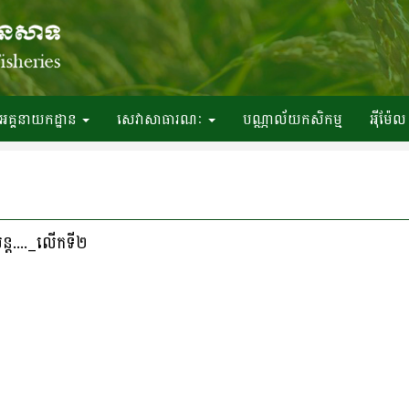
អគ្គនាយកដ្ឋាន
សេវាសាធារណៈ
បណ្ណាល័យកសិកម្ម
អ៉ីម៉ែល
យន្ត...._លើកទី២