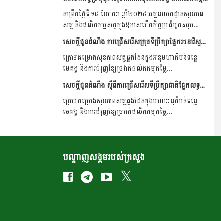
នាព្រឹកថ្ងៃទី១៨ ខែមករា ឆ្នាំ២០២៤ អគ្គនាយកដ្ឋានសុខភាព
សត្វ និងផលិតកម្មសត្វក្នុងឱកាសបើកកិច្ចប្រជុំបូកសរុប
ការងារសុខភាពសត្វ...
សេចក្តីជូនដំណឹង ការជ្រើសរើសក្រុមទីប្រឹក្សាផ្នែករចនាវិស្វកម្ម និងត្រួតពិនិត្យការសាងសង់ Engineering Design and Construction Supervision Consultants (CAM/MAFF CLHVIP-CS04)
ក្រោមគម្រោងសុខភាពសត្វឆ្លងដែនក្នុងអនុមហាតំបន់ទន្លេ
មេគង្គ និងការជំរុញខ្សែច្រវាក់​ផលិតកម្មតម្លៃ...
សេចក្តីជូនដំណឹង ស្តីពីការជ្រើសរើសទីប្រឹក្សាជាតិផ្នែកលទ្ធកម្ម National Start-up Procurement Consultant (CAM-MAFF-CLHVIP-CS06)
ក្រោមគម្រោងសុខភាពសត្វឆ្លងដែនក្នុងមហាអនុតំបន់ទន្លេ
មេគង្គ និងការជំរុញខ្សែច្រវាក់​ផលិតកម្មតម្លៃ...
បណ្តាញសង្គមរបស់ក្រសួង