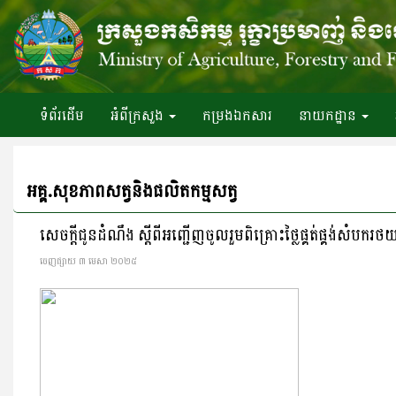
ទំព័រ​ដើម
អំពី​ក្រសួង
កម្រងឯកសារ
នាយកដ្ឋាន
អគ្គ.សុខភាពសត្វនិងផលិតកម្មសត្វ
សេចក្ដីជូនដំណឹង ស្ដីពីអញ្ជើញចូលរួមពិគ្រោះថ្លៃផ្គត់ផ្គង់សំបករថ
ចេញ​ផ្សាយ​ ៣ មេសា ២០២៥