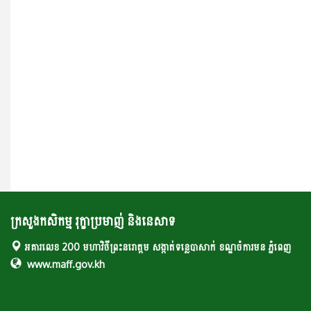
ក្រសួងកសិកម្ម រុក្ខាប្រមាញ់ និងនេសាទ
អគារលេខ 200 មហាវិថីព្រះនរោត្តម សង្កាត់ទន្លេបាសាក់ ខណ្ឌចំការមន ភ្នំពេញ
www.maff.gov.kh