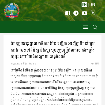
KH
|
EN
Toggle
navigation
ឯកឧត្តមអនុរដ្ឋលេខាធិការ ប៉ែន ផល្លីកា អញ្ជើញដឹកនាំក្រុម
ការងារចុះទៅពិនិត្យ និងសួរសុខទុក្ខមន្រ្តីជលផល កងកម្លាំង
ចម្រុះ នៅឃុំផាត់សណ្តាយ ខេត្តកំពង់ធំ
ចេញ​ផ្សាយ​ ៩ មិថុនា ២០២៥
2199
នៅថ្ងៃទី៩ ខែមិថុនា ឆ្នាំ២០២៥ ឯកឧត្តម ប៉ែន ផល្លីកា អនុរដ្ឋលេខាធិការ
ក្រសួង​កសិកម្ម រុក្ខាប្រមាញ់ និងនេសាទ អមដំណើរដោយលោកអនុប្រធានមន្ទីរ
លោក​អធិការរង​រដ្ឋបាល​ជលផលខាងជើងបឹងទន្លេសាប លោកនាយខណ្ឌ
រដ្ឋបាល​ជលផលកំពង់ធំ បានចុះទៅពិនិត្យ និងសួរសុខទុក្ខមន្រ្តីសង្កាត់រដ្ឋបាល
ជលផល សហគមន៍នេសាទផាត់សណ្តាយ និងកងកម្លាំង៣អង្គភាពពីយោធ
ភូមិភាគ៥ កងកម្លាំង​ប្រតិបត្តិការសឹករងកំពង់ធំតំណាងឱ្យយោធភូមិភាគ៤