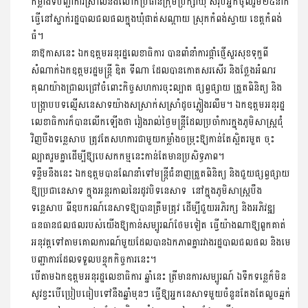
កម្លាំងទីបញ្ជាការ​ស្រាលនិងលោកប្រធានក្រុមប្រឹក្សាឃុំ សរុបអ្នកចូលរួម២៤នាក់
ធ្វើនៅស្នាក់រដ្ឋបាល​ជលផលក្នុងឃុំផាត់សណ្តាយ ស្រុកកំពង់ស្វាយ ខេត្តកំពង់
ធំ។
នាឱកាសនេះ ឯកឧត្តមអនុរដ្ឋលេខាធិការ បានពាំនាំការផ្តាំផ្ញើសួរសុខទុក្ខ​ពី
សំណាក់​ឯកឧត្តមរដ្ឋមន្រ្តី ឌិត ទីណា ដែលបានកោតសរសើរ និងថ្លែងអំណរ
គុណ​យ៉ាងជ្រាល​ជ្រៅ​ចំពោះកិច្ចសហការចុះល្បាត ផ្សព្វផ្សាយ ត្រួតពិនិត្យ និង
បង្រ្កាបបទល្មើសនេសា​ទ​យ៉ាងសស្រាក់សស្រាំដូចភ្លៀងរលឹម។ ឯកឧត្តមអនុរដ្ឋ
លេខាធិការក៏បានលើកឡើងថា រៀងរាល់ថ្ងៃមន្រ្តីដែលប្រចាំការក្នុងភូមិសាស្រ្តជុំ
វិញបឹងទន្លេសាប ត្រូវតែសហកា​រ​ជាមួយ​​កម្លាំង​ចម្រុះឱ្យកាន់តែស្អិតរមួត ចុះ
ល្បាតរួមគ្នាដើម្បីឱ្យបេសកកម្មនេះ​កាន់តែ​មានប្រសិទ្ធភាព។
ទន្ទឹមនឹងនេះ ឯកឧត្តមបានណែនាំទៅមន្ត្រីជំនាញត្រួតពិនិត្យ និងជួយផ្សព្វផ្សាយ​
ឱ្យប្រជានេសាទ ក្នុងអន្តរកាលនៃរដូវបិទនេសាទ នៅក្នុងភូមិសាស្រ្តបឹង
ទន្លេសាប ពីឧបករណ៍នេសាទឱ្យបានត្រឹមត្រូវ ដើម្បីជួយអភិរក្ស និងអភិវឌ្ឍ
ធនធានជល​ផល​របស់​​យើងឱ្យកាន់សម្បូរណ៍ថែ​មទៀត ធ្វើយ៉ាងណាឱ្យពួកគាត់
អនុវត្តទៅតាម​គោលការណ៍​មួយដែលបានឯកភាពគ្នារវាងរដ្ឋបាលជលផល និងមេ
បញ្ជាការ​ដែល​ទទួលបន្ទុកកិច្ចការនេះ។
បើតាមឯកឧត្តមអនុរដ្ឋលេខាធិការ ឆ្នាំនេះ ត្រីមានការសម្បូរណ៍ ឯទឹកទន្លេក៏មិន
សូវខ្វះ​បើប្រៀបធៀបទៅនឹងឆ្នាំមុនៗ ធ្វើឱ្យអ្នកនេសាទមួយចំនួនតែងតែលួចឆ្មក់