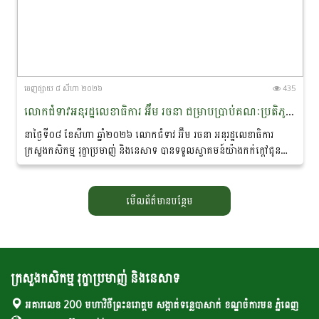
ចេញ​ផ្សាយ​ ៨ សីហា ២០២៦
435
លោកជំទាវអនុរដ្ឋលេខាធិការ អ៊ឹម រចនា ជម្រាបប្រាប់គណៈប្រតិភូនាវាសន្តិភាពមេគង្គ-ឡានឆាង ថា៖ «សន្តិភាព ជាគ្រឹះដ៏សំខាន់នៃការអភិរក្សសត្វផ្សោតនៅកម្ពុជា»
នាថ្ងៃទី០៨ ខែសីហា ឆ្នាំ២០២៦ លោកជំទាវ អ៊ឹម រចនា អនុរដ្ឋលេខាធិការ
ក្រសួងកសិកម្ម រុក្ខាប្រមាញ់ និងនេសាទ បានទទួលស្វាគមន៍យ៉ាងកក់ក្តៅជូន
ចំពោះគណៈប្រតិភូ នៃ «គម្រោងនាវាសន្តិភាពមេគង្គ-ឡានឆាង...
មើលព័ត៌មានបន្ថែម
ក្រសួងកសិកម្ម រុក្ខាប្រមាញ់ និងនេសាទ
អគារលេខ 200 មហាវិថីព្រះនរោត្តម សង្កាត់ទន្លេបាសាក់ ខណ្ឌចំការមន ភ្នំពេញ