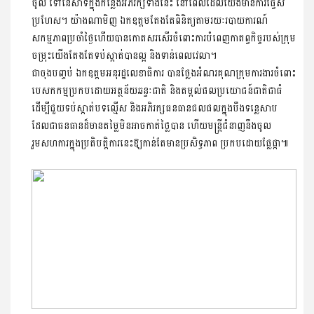
ចូល ទៅ​នេសាទក្នុងកន្លែងអភិរក្សទាំងនេះ នៅពេលដែលយើងមានការធ្វេស
ប្រហែស​។ យ៉ាងណាមិញ ឯកឧត្តមតែងតែពិនិត្យតាមរយៈរបាយការណ៍
សកម្មភាពប្រចាំថ្ងៃ​ហើយបានកោតសរសើរចំពោះការបំពេញកាតព្វកិច្ចរបស់ក្រុម
ចម្រុះយើងតែងតែទប់ស្កាត់បានល្អ និងទាន់ពេលវេលា។
ជាចុងបញ្ចប់ ឯកឧត្តមអនុរដ្ឋលេខាធិការ បានថ្លែងអំណរគុណក្រុមការងារចំពោះ​
បេសកកម្មប្រកបដោយអត្ថន័យឆន្ទៈជាតិ និងតម្កល់ផលប្រយោជន៍ជាតិជាធំ
ដើម្បី​ជួយទប់ស្កាត់បទល្មើស និងអភិរក្សធនធានជលផលក្នុងបឹងទន្លេសាប
ដែលជា​ធនធាន​ដ៏មានតម្លៃមិនអាចកាត់ថ្លៃបាន ហើយមន្រ្តីជំនាញនឹងចូល
រួមសហកា​រក្នុងប្រតិបត្តិការ​នេះឱ្យកាន់តែមានប្រសិទ្ធភាព ប្រកបដោយផ្លែផ្កា៕