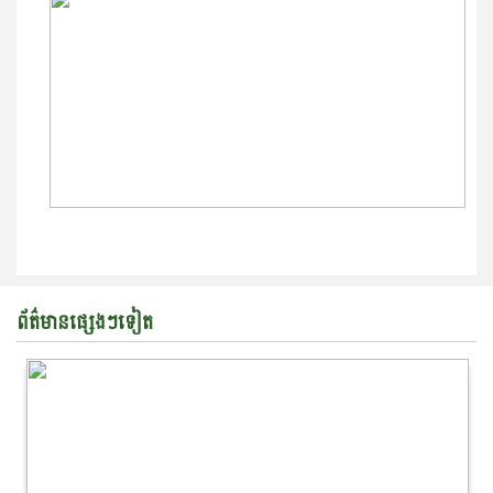
ព័ត៌មានផ្សេងៗទៀត