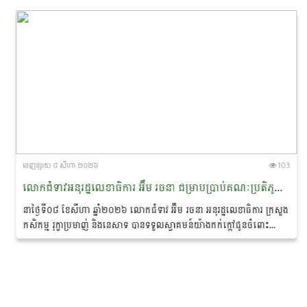
ចេញ​ផ្សាយ​ ៨ សីហា ២០២៦
103
លោកជំទាវអនុរដ្ឋលេខាធិការ អ៊ឹម រចនា ជម្រាបប្រាប់គណៈប្រតិភូនាវាសន្តិភាពមេគង្គ-ឡានឆាង ថា៖ «សន្តិភាព ជាគ្រឹះដ៏សំខាន់នៃការអភិរក្សសត្វផ្សោតនៅកម្ពុជា»
នាថ្ងៃទី០៨ ខែសីហា ឆ្នាំ២០២៦ លោកជំទាវ អ៊ឹម រចនា អនុរដ្ឋលេខាធិការ ក្រសួង
កសិកម្ម រុក្ខាប្រមាញ់ និងនេសាទ បានទទួលស្វាគមន៍យ៉ាងកក់ក្តៅជូនចំពោះ
គណៈប្រតិភូ នៃ «គម្រោងនាវាសន្តិភាពមេគង្គ-ឡានឆាង...