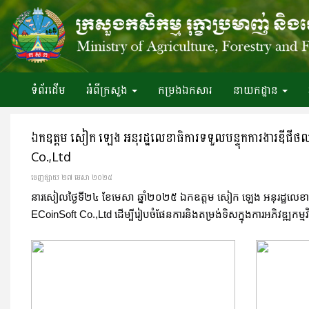
ទំព័រ​ដើម
អំពី​ក្រសួង
កម្រងឯកសារ
នាយកដ្ឋាន
ឯកឧត្តម សៀក ឡេង អនុរដ្ឋលេខាធិការទទួលបន្ទុកការងារឌីជីថល
Co.,Ltd
ចេញ​ផ្សាយ​ ២៧ មេសា ២០២៥
នារសៀលថ្ងៃទី២៤ ខែមេសា ឆ្នាំ២០២៥ ឯកឧត្តម សៀក ឡេង អនុរដ្ឋលេខាធិក
ECoinSoft Co.,Ltd ដើម្បីរៀបចំផែនការនិងតម្រង់ទិសក្នុងការអភិវឌ្ឍកម្មវ