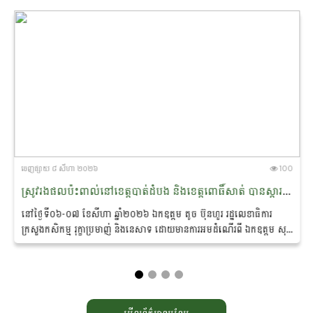
ចេញ​ផ្សាយ​ ៨ សីហា ២០២៦
100
ស្រូវរងផលប៉ះពាល់នៅខេត្តបាត់ដំបង និងខេត្តពោធិ៍សាត់ បានស្តារឡើងវិញក្រោយពីក្រសួងស្ថាប័ន និងអាជ្ញាធរពាក់ព័ន្ធ​អន្តរាគមន៍បូមទឹកសង្គ្រោះ
នៅថ្ងៃទី០៦-០៧ ខែសីហា ឆ្នាំ២០២៦ ឯកឧត្តម តូច ប៊ុនហួរ រដ្ឋ​លេខាធិការ
ក្រសួងកសិកម្ម រុក្ខាប្រមាញ់ និងនេសាទ ដោយ​មាន​ការអមដំណើរពី ឯកឧត្តម សុខ
វិសាល ព្រមទាំងថ្នាក់ដឹកនាំ...