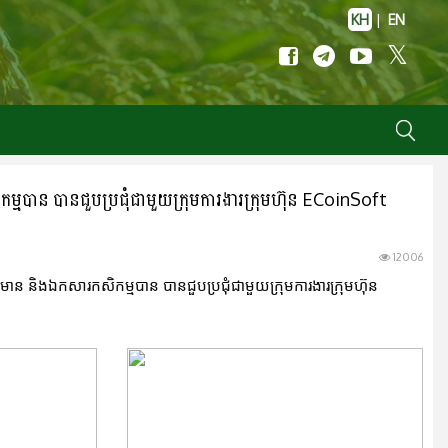
KH
|
EN
្មបាន បានជួបប្រជុំជាមួយក្រុមការងារក្រុមហ៊ុន ECoinSoft
12006
ាន និងឯកសារកសិកម្មបាន បានជួបប្រជុំជាមួយក្រុមការងារក្រុមហ៊ុន