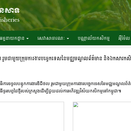
អគ្គនាយកដ្ឋាន
សេវាសាធារណៈ
បណ្ណាល័យកសិកម្ម
អ៉ីម៉ែល
 រួមជាមួយក្រុមការងារបច្ចេកទេសនៃមជ្ឈមណ្ឌលព័ត៌មាន និងឯកសារកសិកម
ារទទួលបន្ទុកការងារឌីជីថល រួមជាមួយក្រុមការងារបច្ចេកទេសនៃមជ្ឈមណ្ឌលព័ត៌ម
ិធីទូរសព្ទដៃថ្មីរបស់ក្រសួងដើម្បីជួយដល់ការអភិវឌ្ឍវិស័យកសិកម្មនៅកម្ពុជា៕