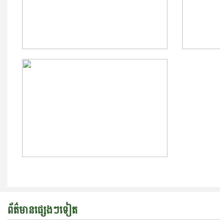
ព័ត៌មានផ្សេងៗទៀត