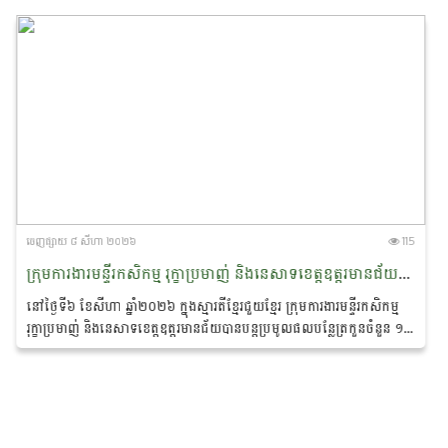
ចេញ​ផ្សាយ​ ៨ សីហា ២០២៦
115
ក្រុមការងារមន្ទីរកសិកម្ម រុក្ខាប្រមាញ់ និងនេសាទខេត្តឧត្តរមានជ័យបានបន្តប្រមូលផលបន្លែ ជូនដល់ប្រជាពលរដ្ឋភៀសសឹកនិងសិស្សានុសិស្សកំពុងស្នាក់នៅបណ្តុះអាសន្ននៅភូមិស្រះកែវ ឃុំពង្រ ស្រុកចុងកាល់
នៅថ្ងៃទី៦ ខែសីហា ឆ្នាំ២០២៦ ក្នុងស្មារតីខ្មែរជួយខ្មែរ ក្រុមការងារមន្ទីរកសិកម្ម
រុក្ខាប្រមាញ់ និងនេសាទខេត្តឧត្តរមានជ័យបានបន្តប្រមូលផលបន្លែត្រកួនចំនួន ១
១០០គីឡូក្រាម...