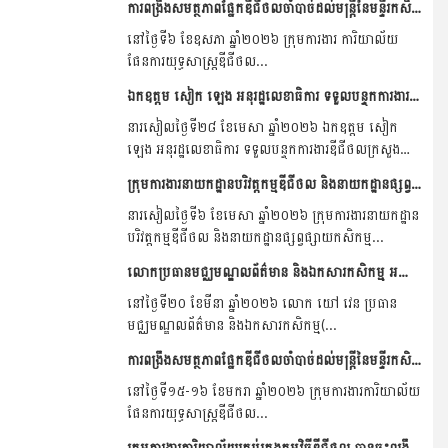
ការពង្រឹងសមត្ថភាពផ្នែកឌីជីថលចាំបាច់ដល់មន្ត្រីនៃមន្ទីរកសិកម្ម រុក្ខាប្រមាញ់ និងនេសាទ ខេត្តមណ្ឌលគិរី
នៅថ្ងៃទី៦ ខែឧសភា ឆ្នាំ២០២៦ ក្រុមការងារ ការិយាល័យ
ផែនការយុទ្ធសាស្រ្តឌីជីថល...
ឯកឧត្តម សៀក ឡេង អនុរដ្ឋលេខាធិការ ទទួលបន្ទុកការងារឌីជីថលក្រសួងកសិកម្ម រុក្ខាប្រមាញ់ និងនេសាទ បានជួបប្រជុំជាមួយលោក Young Kim នាយកប្រតិបត្តិនៃក្រុមហ៊ុន Digital Harvest មកពីសហរដ្ឋអាមេរិក...
នារសៀលថ្ងៃទី២៨ ខែមេសា ឆ្នាំ២០២៦ ឯកឧត្តម សៀក
ឡេង អនុរដ្ឋលេខាធិការ ទទួលបន្ទុកការងារឌីជីថលក្រសួង
កសិកម្ម...
ក្រុមការងារនាយកដ្ឋានបរិវត្តកម្មឌីជីថល និងនាយកដ្ឋានផ្សព្វផ្សាយកសិកម្ម បានរៀបចំកិច្ចប្រជុំពិភាក្សាជាមួយប្រធានក្រុមការងារមន្ត្រីកសិកម្មឃុំ-សង្កាត់នៅតាមតំបន...
នារសៀលថ្ងៃទី៦ ខែមេសា ឆ្នាំ២០២៦ ក្រុមការងារនាយកដ្ឋាន
បរិវត្តកម្មឌីជីថល និងនាយកដ្ឋានផ្សព្វផ្សាយកសិកម្ម...
លោកប្រធានមជ្ឈមណ្ឌលព័ត៌មាន និងឯកសារកសិកម្ម្ម អញ្ជើញដឹកនាំកិច្ចប្រជុំបូកសរុបការងារប្រចាំត្រីមាសទី១ ឆ្នាំ២០២៦ និងពិនិត្យផែនការសកម្មភាពអនុវត្តបន្ត
នៅថ្ងៃទី២០ ខែមីនា ឆ្នាំ២០២៦ លោក យៅ វេន ប្រធាន
មជ្ឈមណ្ឌលព័ត៌មាន និងឯកសារកសិកម្ម(...
ការពង្រឹងសមត្ថភាពផ្នែកឌីជីថលចាំបាច់ដល់មន្ត្រីនៃមន្ទីរកសិកម្ម រុក្ខាប្រមាញ់ និងនេសាទ ខេត្តត្បូងឃ្មុំ និងខេត្តកំពង់ចាម
នៅថ្ងៃទី១៥-១៦ ខែមករា ឆ្នាំ២០២៦ ក្រុមការងារការិយាល័យ
ផែនការយុទ្ធសាស្រ្តឌីជីថល...
ក្រុមការងារការិយាល័យគ្រប់គ្រងកម្មវិធីឌីជីថល បានចុះពង្រឹងសមត្ថភាពផ្នែកឌីជីថលដល់មន្ត្រីនៃមន្ទីរកសិកម្មរាជធានីភ្នំពេញ និងមន្ទីរកសិកម្មខេត្តកំពង់ធំ