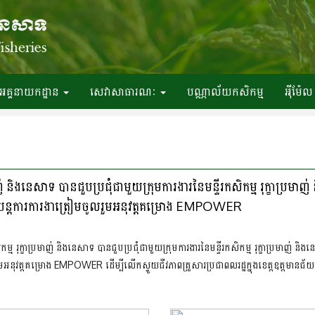
អគ្គនាយកដ្ឋាន
សេវាសាធារណៈ
បណ្ណាល័យកសិកម្ម
អ៉ីម៉ែល
 និងនេសាទ បានជួបប្រជុំជាមួយក្រុមការងារនៃមន្ទីរកសិកម្ម រុក្ខាប្រមាញ
ៀបចំយន្តការការងាត្រៀមចូលរួមអនុវត្តគម្រោង EMPOWER
រុក្ខាប្រមាញ់ និងនេសាទ បានជួបប្រជុំជាមួយក្រុមការងារនៃមន្ទីរកសិកម្ម រុក្ខាប្រមាញ់ និងន
ូលរួមអនុវត្តគម្រោង EMPOWER ដើម្បីលើកស្ទួយជីវភាពគ្រួសារប្រជាពលរដ្ឋក្នុងខេត្តឧត្តមានជ