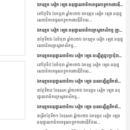
ឯកឧត្តម សៀក ឡេង អនុរដ្ឋលេខាធិការទទួលបន្ទុកការងារឌីជីថល ក្រសួងកសិកម្ម រុក្ខាប្រមាញ់ និងនេសាទ បានអញ្ជើញដឹកនាំកិច្ចប្រជុំពិភាក្សា ស្តីពីការរៀបចំសេវាសាធារណៈ ដើម្បីដាក់បញ្ចូលក្នុងប្រព័ន្ធសេវាអេឡិចត្រូនិចសម្រាប់ធុរកិច្ច...
នៅថ្ងៃទី៦ ខែកក្កដា ឆ្នាំ២០២៦ ឯកឧត្តម សៀក ឡេង អនុរដ្ឋ
លេខាធិការទទួលបន្ទុកការងារឌីជីថល...
ឯកឧត្តម សៀក ឡេង អនុរដ្ឋលេខាធិការក្រសួងកសិកម្ម រុក្ខាប្រមាញ់ និងនេសាទ បានជួបប្រជុំជាមួយក្រុមការងារនៃមន្ទីរកសិកម្ម រុក្ខាប្រមាញ់ និងនេសាទ ខេត្តឧត្តមានជ័យ ដើម្បីពិនិត្យវឌ្ឍនភាពការងារ...
នាថ្ងៃទី២៦ ខែមិថុនា ឆ្នាំ២០២៦ ឯកឧត្តម សៀក ឡេង អនុរដ្ឋ
លេខាធិការក្រសួងកសិកម្ម...
ឯកឧត្តមអនុរដ្ឋលេខាធិការ សៀក ឡេង អញ្ជើញជួបប្រជុំជាមួយក្រុមការងារ FAO ដើម្បីពិភាក្សា និងពិនិត្យប្រព័ន្ធដែល FAO គ្រោងនិងកំពុងអភិវឌ្ឍន៍តាមរយៈគម្រោង PEARL និងគម្រោងផ្សេង...
នៅថ្ងៃទី៨ ខែមិថុនា ឆ្នាំ២០២៦ ឯកឧត្ត សៀក ឡេង អនុរដ្ឋ
លេខាធិការទទួលបន្ទុកការងារឌីជីថល...
ឯកឧត្តមអនុរដ្ឋលេខាធិការ សៀក ឡេង បានអញ្ជើញដឹកនាំកិច្ចប្រជុំពិនិត្យវឌ្ឍនភាពការងារប្រចាំខែឧសភា ឆ្នាំ២០២៦ និងលើកទិសដៅអនុវត្តបន្ត របស់នាយកដ្ឋានបរិវត្តកម្មឌីជីថ...
នាថ្ងៃទី២៥ ខែឧសភា ឆ្នាំ២០២៦ ឯកឧត្តម សៀក ឡេង អនុ
រដ្ឋលេខាធិការក្រសួងកសិកម្ម...
ឯកឧត្តមអនុរដ្ឋលេខាធិការ សៀក ឡេង បានអញ្ជើញដឹកនាំកិច្ចប្រជុំពិភាក្សាជាមួយគណៈប្រតិភូធនាគារអភិវឌ្ឍន៍អាស៊ី ‌‎(ADB) អំពីកិច្ចសហប្រតិបត្តិការ‌‎លើវិស័យឌីជីថលនៅក្នុង�...
‎នាព្រឹកថ្ងៃទី២១ ខែឧសភា ឆ្នំា២០២៦ ឯកឧត្តម សៀក ឡេង
អនុរដ្ឋលេខាធិការទទួលបន្ទុកការងារ‌‎ឌីជីថល...