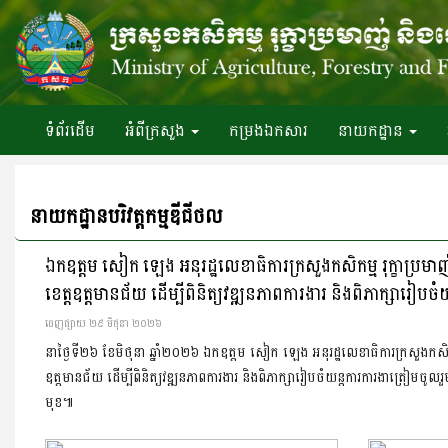
ទំព័រ​ដើម
អំពី​ក្រសួង
កម្រងឯកសារ
នាយកដ្ឋាន
នាយកដ្ឋានបរិវត្តកម្មឌីជីថល
ឯកឧត្តម សៀក ឡេង អនុរដ្ឋលេខាធិការក្រសួងកសិកម្ម រុក្ខាប្រមាញ់
ខេត្តឧត្តមានជ័យ ដើម្បីពិនិត្យវឌ្ឍនភាពការងារ និងពិភាក្សារ
ចេញ​ផ្សាយ​ ២៩ មិថុនា ២០២៦
នាថ្ងៃទី២៦ ខែមិថុនា ឆ្នាំ២០២៦ ឯកឧត្តម សៀក ឡេង អនុរដ្ឋលេខាធិការក្រសួងកសិកម្ម 
ឧត្តមានជ័យ ដើម្បីពិនិត្យវឌ្ឍនភាពការងារ និងពិភាក្សារៀបចំយន្តការការងាត្រៀមច
មុខ៕