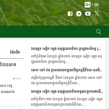
KH
|
EN
ឯកឧត្តម សៀក ឡេង អនុរដ្ឋលេខាធិការ ក្រសួងកសិកម្ម រុក្ខាប្រមាញ់ និងនេសាទ បានដឹកនាំកិច្ចប្រជុំស្តីពីការបន្ស៊ីរបៀបប្រមូលនិងបញ្ចូលទិន្នន័យកសិកម្មរបស់មន្រ្តីកសិកម្មឃុំ...
ទំព័រដើម
នៅថ្ងៃទី២៧ ខែកក្កដា ឆ្នាំ២០២៦ ឯកឧត្តម សៀក ឡេង អនុ
រដ្ឋលេខាធិការ ក្រសួងកសិកម្ម...
់ និងនេសាទ
លោក យៅ វេន ប្រធាននាយកដ្ឋានបរិវត្តកម្មឌីជីថល បានដឹកនាំកិច្ចប្រជុំបូកសរុបលទ្ធផលការងារប្រចាំខែកក្កដា ឆ្នាំ២០២៦ និងពិនិត្យលើផែនការសកម្មភាពសម្រាប់អនុវត្តបន្ត
នាព្រឹកថ្ងៃព្រហស្បតិ៍ ទី២៣ ខែកក្កដា ឆ្នាំ២០២៦ លោក យៅ
1587
វេន ប្រធាននាយកដ្ឋានបរិវត្តកម្មឌីជីថល...
េសាទ ខេត្ត
ឯកឧត្តម សៀក ឡេង អនុរដ្ឋលេខាធិការទទួលបន្ទុកការងារឌីជីថល នៃក្រសួងកសិកម្ម រុក្ខាប្រមាញ់ និងនេសាទ បានអញ្ជើញដឹកនាំកិច្ចប្រជុំពិភាក្សាដើម្បី រៀបចំបង្កើតប្រព័ន្ធ Building...
័យ នាពេលខាង
នៅថ្ងៃទី២១-២២ ខែកក្កដា ឆ្នំា២០២៦ ឯកឧត្តម សៀក ឡេង
អនុរដ្ឋលេខាធិការទទួលបន្ទុកការងារឌីជីថល...