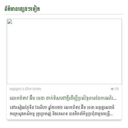
ព័ត៌មានផ្សេងៗទៀត
ចេញ​ផ្សាយ​ ៦ សីហា ២០២៦
178
លោកជំទាវ អ៊ឹម រចនា ដាក់ទិសដៅថ្មីដើម្បីប្រសិទ្ធភាពនៃការអភិរក្ស​ផ្សោត​ទន្លេមេគង្គ និងផ្តាំផ្ញើឱ្យឆ្មាំទន្លេយកចិត្តទុកដាក់លើសុវត្ថិភាព​ពេលចេញល្បាតក្នុងរដូវវស្សា
នៅរសៀលថ្ងៃទី៥ ខែសីហា ឆ្នាំ២០២៦ លោកជំទាវ អ៊ឹម រចនា អនុរដ្ឋ​លេខាធិ
ការក្រសួងកសិកម្ម រុក្ខាប្រមាញ់ និងនេសាទ បានដឹកនាំកិច្ចប្រជុំជាមួយមន្ត្រី
ជំនាញ ដែលមានលោកបណ្ឌិត...