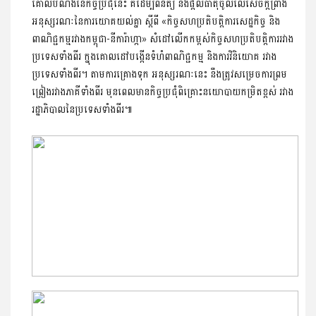
គោលបំណងនៃកិច្ចប្រជុំនេះ គឺដើម្បីពិនិត្យ និងផ្តល់ធាតុចូលលើ​សេចក្តី​​ព្រាង
អនុស្សរណៈនៃការយោគយល់គ្នា ស្ដីពី «កិច្ចសហ​ប្រតិ​បត្តិការសេដ្ឋកិច្ច និង
ពាណិជ្ជកម្មរវាងកម្ពុជា-នីការ៉ាហ្កា» សំដៅ​លើក​កម្ពស់កិច្ចសហប្រតិបត្តិការរវាង
ប្រទេសទាំងពីរ ក្នុងគោលដៅបង្កើន​ទំហំ​ពាណិជ្ជកម្ម និងការវិនិយោគ រវាង
ប្រទេសទាំងពីរ។ តាមការ​គ្រោងទុក អនុស្សរណៈនេះ នឹងត្រូវសម្រេចការព្រម
ព្រៀងរវាង​ភាគី​ទាំងពីរ មុនពេលមានកិច្ចប្រជុំពិគ្រោះនយោបាយកម្រិតខ្ពស់ រវាង
រដ្ឋា​ភិបាលនៃប្រទេសទាំងពីរ៕