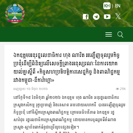
KH
|
EN
Toggle
navigation
ឯកឧត្តមអនុរដ្ឋលេខាធិការ ហុង ណារិត អញ្ជើញចូលរួមកិច្ច
ប្រជុំ​ដើម្បី​ពិនិត្យលើសេចក្តីព្រាងអនុស្សរណៈនៃការយោគ
យល់គ្នាស្ដីពី «កិច្ច​សហប្រតិបត្តិការសេដ្ឋកិច្ច និងពាណិជ្ជកម្ម
រវាងកម្ពុជា-នីការ៉ាហ្កា»
ចេញ​ផ្សាយ​ ១៦ មិថុនា ២០២៦
2196
នៅថ្ងៃទី១៥ ខែមិថុនា ឆ្នាំ២០២៦ ឯកឧត្តម ហុង ណារិត អនុរដ្ឋលេខា​ធិការ​
ក្រសួងកសិកម្ម រុក្ខាប្រមាញ់ និងនេសាទ អមដោយសហការី បានអញ្ជើញចូលរួម
កិច្ចប្រជុំ នៅទីស្តីការក្រសួងពាណិជ្ជកម្ម ក្រោម​អធិបតីភាព ឯកឧត្ដម រដ្ឋ
សារ៉ាវុធ រដ្ឋលេខាធិការក្រសួងពាណិជ្ជកម្ម ដោយមានការចូលរួម​ពី​តំណាង
ក្រសួង-ស្ថាប័នពាក់ព័ន្ធជាច្រើន​រូប​ផ្សេងទៀត។