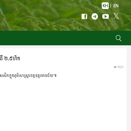
KH
|
EN
ទៃដី ២,៥ហិក
1925
ៀសសឹកក្នុងភូមិសាស្ត្រខេត្តឧត្តរមានជ័យ៕