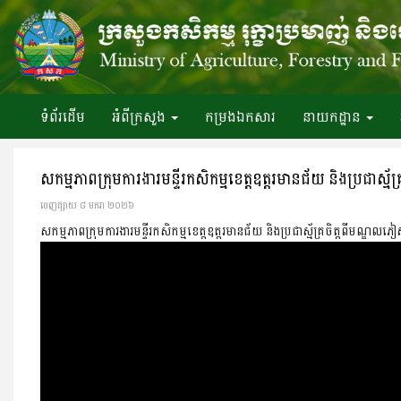
ទំព័រ​ដើម
អំពី​ក្រសួង
កម្រងឯកសារ
នាយកដ្ឋាន
សកម្មភាពក្រុមការងារមន្ទីរកសិកម្មខេត្តឧត្តរមានជ័យ និងប្រជាស្ម
ចេញ​ផ្សាយ​ ៨ មករា ២០២៦
សកម្មភាពក្រុមការងារមន្ទីរកសិកម្មខេត្តឧត្តរមានជ័យ និងប្រជាស្ម័គ្រចិត្តពីមណ្ឌលភ