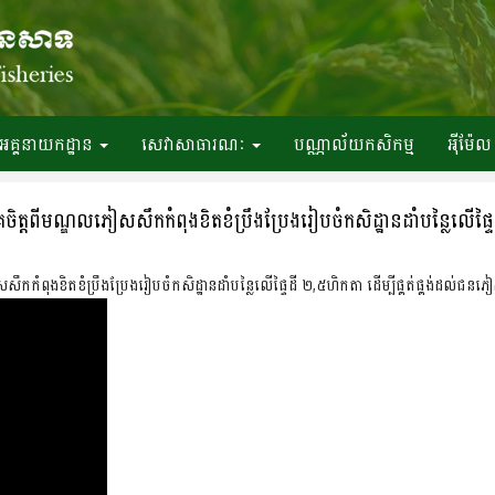
អគ្គនាយកដ្ឋាន
សេវាសាធារណៈ
បណ្ណាល័យកសិកម្ម
អ៉ីម៉ែល
័គ្រចិត្តពីមណ្ឌលភៀសសឹកកំពុងខិតខំប្រឹងប្រែងរៀបចំកសិដ្ឋានដាំបន្លៃលើផ្
ៀសសឹកកំពុងខិតខំប្រឹងប្រែងរៀបចំកសិដ្ឋានដាំបន្លៃលើផ្ទៃដី ២,៥ហិកតា ដើម្បីផ្គត់ផ្គង់ដល់ជនភ