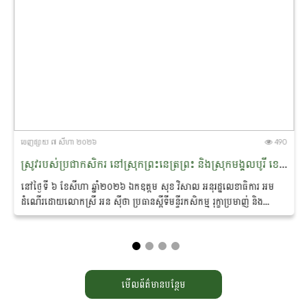
ចេញ​ផ្សាយ​ ៧ សីហា ២០២៦
490
ស្រូវរបស់ប្រជាកសិករ នៅស្រុកព្រះ​នេត្រព្រះ និងស្រុកមង្គលបូរី ខេត្តបន្ទាយមានជ័យ ត្រូវបានអន្តរាគមន៍​សង្គ្រោះ ​​ស្តារ​បានឡើង​វិញស្ទើរទាំងស្រុង
នៅថ្ងៃទី ៦ ខែសីហា ឆ្នាំ២០២៦ ឯកឧត្តម សុខ វិសាល អនុ​រដ្ឋលេខាធិការ អម
ដំណើរដោយលោកស្រី អន ស៊ីថា ប្រធាន​ស្តីទី​មន្ទីរកសិកម្ម រុក្ខាប្រមាញ់ និង
នេសាទខេត្តបន្ទាយមានជ័យ ព្រមទាំងមន្ត្រីបច្ចេកទេស...
មើលព័ត៌មានបន្ថែម