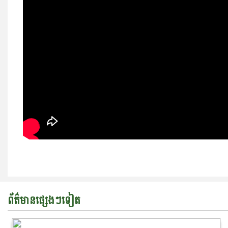
ព័ត៌មានផ្សេងៗទៀត