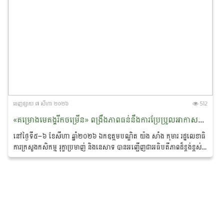
ចេញ​ផ្សាយ​ ៧ សីហា ២០២៦
512
«គម្រោងមេគង្គរីកចម្រើន» ពង្រឹងភាពធន់នឹងការប្រែប្រួល​អាកាស​​ធាតុ និងលើកកម្ពស់ជីវភាពសហគមន៍ជនជាតិភាគតិច នៅខេត្តរតនគិរី និងមណ្ឌលគិរី
នៅថ្ងៃទី៥–៦ ខែសីហា ឆ្នាំ២០២៦ ឯកឧត្ដមបណ្ឌិត យ៉ង សាំង កុមារ រដ្ឋលេខាធិ
ការក្រសួងកសិកម្ម រុក្ខាប្រមាញ់ និងនេសាទ បាន​អញ្ជើញជាអធិបតីភាពដ៏ខ្ពង់ខ្ពស់
ក្នុង «សិក្ខាសាលាឆ្លុះ​បញ្ចាំង​ការ​សហការគ្នារវាងមន្ត្រីកសិកម្មឃុំ...