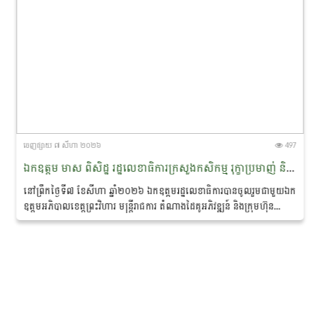
ចេញ​ផ្សាយ​ ៧ សីហា ២០២៦
497
ឯកឧត្តម មាស ពិសិដ្ឋ រដ្ឋលេខាធិការក្រសួងកសិកម្ម រុក្ខាប្រមាញ់ និងនេសាទ បានចូលរួមជាអធិបតីភាពក្នុងពិធីចុះហត្ថលេខាលក់-ទិញផលិតផលកសិកម្មសរីរាង្គ នៅខេត្តព្រះវិហារ
នៅព្រឹកថ្ងៃទី៧ ខែសីហា ឆ្នាំ២០២៦ ឯកឧត្តមរដ្ឋលេខាធិការបានចូលរួមជាមួយឯក
ឧត្តមអភិបាលខេត្តព្រះវិហារ មន្ត្រីរាជការ តំណាងដៃគូអភិវឌ្ឍន៍ និងក្រុមហ៊ុន
ឯកជន ព្រមទាំងប្រជាកសិករ...