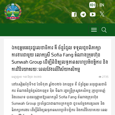
KH
|
EN
Toggle
navigation
ឯកឧត្តមអនុរដ្ឋលេខាធិការ គី ច័ន្ទរំដួល ទទួលជួបពិភាក្សា
ការងារ​ជា​មួយ លោកស្រី Sofia Fang តំណាងក្រុមហ៊ុន
Sunwah Group ដើម្បី​ពិនិត្យលទ្ធភាពសហប្រតិបត្តិការ និង
ការវិនិយោគរយៈពេលវែង​លើវិស័យកសិកម្ម
ចេញ​ផ្សាយ​ ១៧ មិថុនា ២០២៦
2735
នៅរសៀលថ្ងៃទី១៥ ខែមិថុនា ឆ្នាំ២០២៦ ឯកឧត្តម គី ច័ន្ទរំដួល អនុរដ្ឋ​លេខា​​ធិ
ការ តំណាងដ៏ខ្ពង់ខ្ពស់ឯកឧត្តម ឌិត ទីណា រដ្ឋមន្រ្តីក្រសួង​កសិកម្ម រុក្ខា​ប្រមាញ់
និងនេសាទ បានអនុញ្ញាតឱ្យលោកស្រី Sofia Fang តំណាងក្រុមហ៊ុន
Sunwah Group ប្រចាំព្រះរាជាណាចក្រ​កម្ពុជា ជួបសម្តែងការគួរសម និង​
ពិភាក្សា​ការងារ ដើម្បីពិនិត្យលទ្ធភាព​សហប្រតិបត្តិការ និងការវិនិយោគ​រយៈ​ពេល​