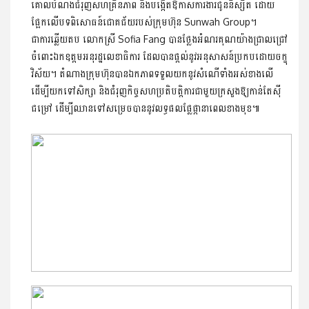
គោលបំណងជំរុញសហគ្រិនភាព និងបង្កើតឱកាសការងារជូននិស្សិត ដោយ
ផ្អែកលើបទពិសោធន៍ជោគ​ជ័យ​របស់ក្រុមហ៊ុន Sunwah Group។
​ជាការឆ្លើយតប លោកស្រី Sofia Fang បានថ្លែងអំណរគុណយ៉ាង​ជ្រាលជ្រៅ
ចំពោះឯកឧត្តមអនុរដ្ឋលេខាធិការ ដែលបានផ្តល់នូវអនុ​សាសន៍ប្រកបដោយចក្ខុ
វិស័យ។ តំណាងក្រុមហ៊ុនបានឯកភាពទទួល​យកនូវសំណើទាំងអស់ខាងលើ
ដើម្បីយកទៅសិក្សា និងជំរុញកិច្ច​សហ​​ប្រតិបត្តិការជាមួយក្រសួងឱ្យកាន់តែស៊ី
ជម្រៅ ដើម្បីឈានទៅ​សម្រេច​បាននូវលទ្ធផលផ្លែផ្កានាពេលខាងមុខ៕