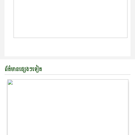
ព័ត៌មានផ្សេងៗទៀត