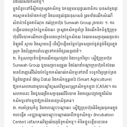
វែងលើវិស័យកសិកម្ម។
ក្នុងជំនួបនៅទីស្តីការក្រសួងកសិកម្ម ឯកឧត្តមអនុរដ្ឋលេខាធិការ បាន​សម្តែងនូ​វ​
ការស្វាគមន៍យ៉ាងកក់ក្តៅ និងបានផ្តល់នូវអនុសាសន៍ ព្រម​ទាំង​លើកសំណើ​
សំខាន់​ៗចំនួន៣ចំណុច ដល់ក្រុមហ៊ុន Sunwah Group រួមមាន៖ ​១. ការ
បង្កើតរោងចក្រកែច្នៃកសិផល៖ ក្រសួង​កសិកម្ម​​គាំទ្រ និងលើកទឹកចិត្តឱ្យក្រុម
ហ៊ុនវិនិយោគលើការបង្កើត​រោង​ចក្រកែច្នៃកសិផល ដែលមានសក្តានុពលដូចជា៖
ដំឡូងមី ស្វាយ និង​ស្វាយចន្ទី ដើម្បីបង្កើនតម្លៃបន្ថែមសម្រាប់ផ្គត់ផ្គង់ទីផ្សារក្នុង
ស្រុក និង​ជំរុញ​ការនាំចេញទៅកាន់ទីផ្សារអន្តរជាតិ។
២. កិច្ចសហប្រតិបត្តិការលើការស្រាវជ្រាវ និងបច្ចេកវិទ្យា៖ ស្នើឱ្យក្រុម​ហ៊ុន
Sunwah Group ជួយសម្របសម្រួល និងណែនាំបណ្តា​ក្រុម​ហ៊ុន​ចិនដែល
មានជំនាញលើវិស័យកែច្នៃកាកសំណល់កសិកម្ម​ទៅជា​ជី បច្ចេកវិទ្យាគ្រប់គ្រង
ទិន្នន័យខ្នាតធំ (Big Data) និងកសិកម្ម​ឆ្លាតវៃ (Smart Agriculture)
ឱ្យមកសហការជាមួយបណ្ឌិត្យសភា​វិទ្យា​សាស្ត្រ​កសិកម្មកម្ពុជា (CASA)។ ការ
សហការនេះ នឹងជួយពង្រីក​សក្តា​នុ​ពល​វិនិយោគ និងការស្រាវជ្រាវក្នុងវិស័យ
កសិកម្មនៅកម្ពុជា​ឱ្យ​កាន់តែមានប្រសិទ្ធភាព។
៣. ការគាំទ្រធុរកិច្ច និងការបណ្តុះបណ្តាល៖ ស្នើឱ្យក្រុមហ៊ុនពិនិត្យ​លទ្ធភាព​ក្នុង
ការបង្កើត «មជ្ឈមណ្ឌលបណ្តុះបណ្តាល​អាជីវកម្ម​កសិកម្ម» (Incubation
Center) នៅសាកលវិទ្យាល័យ​ភូមិន្ទ​កសិកម្ម។ គំនិតផ្តួចផ្តើមនេះមាន