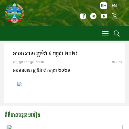
KH
|
EN
Toggle
navigation
អបអរសាទរ រុក្ខទិវា ៩ កក្កដា ២០២៦
ចេញ​ផ្សាយ​ ៩ កក្កដា ២០២៦
2178
អបអរសាទរ រុក្ខទិវា ៩ កក្កដា ២០២៦
ព័ត៌មានផ្សេងៗទៀត