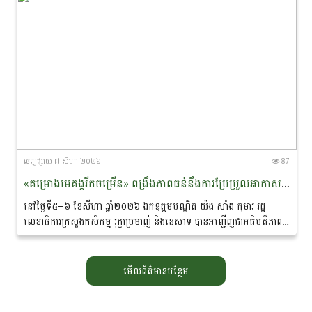
ចេញ​ផ្សាយ​ ៧ សីហា ២០២៦
87
«គម្រោងមេគង្គរីកចម្រើន» ពង្រឹងភាពធន់នឹងការប្រែប្រួល​អាកាស​​ធាតុ និងលើកកម្ពស់ជីវភាពសហគមន៍ជនជាតិភាគតិច នៅខេត្តរតនគិរី និងមណ្ឌលគិរី
នៅថ្ងៃទី៥–៦ ខែសីហា ឆ្នាំ២០២៦ ឯកឧត្ដមបណ្ឌិត យ៉ង សាំង កុមារ រដ្ឋ
លេខាធិការក្រសួងកសិកម្ម រុក្ខាប្រមាញ់ និងនេសាទ បាន​អញ្ជើញជាអធិបតីភាពដ៏
ខ្ពង់ខ្ពស់ក្នុង «សិក្ខាសាលាឆ្លុះ​បញ្ចាំង​ការ​សហការគ្នារវាងមន្ត្រីកសិកម្មឃុំ...
មើលព័ត៌មានបន្ថែម