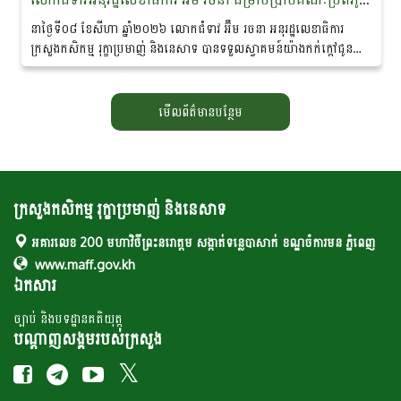
នាថ្ងៃទី០៨ ខែសីហា ឆ្នាំ២០២៦ លោកជំទាវ អ៊ឹម រចនា អនុរដ្ឋលេខាធិការ
ក្រសួងកសិកម្ម រុក្ខាប្រមាញ់ និងនេសាទ បានទទួលស្វាគមន៍យ៉ាងកក់ក្តៅជូន
ចំពោះគណៈប្រតិភូ នៃ «គម្រោងនាវាសន្តិភាពមេគង្គ-ឡានឆាង...
មើលព័ត៌មានបន្ថែម
ក្រសួងកសិកម្ម រុក្ខាប្រមាញ់ និងនេសាទ
អគារលេខ 200 មហាវិថីព្រះនរោត្តម សង្កាត់ទន្លេបាសាក់ ខណ្ឌចំការមន ភ្នំពេញ
www.maff.gov.kh
ឯកសារ
ច្បាប់ និងបទដ្ឋានគតិយុត្ត
បណ្តាញសង្គមរបស់ក្រសួង