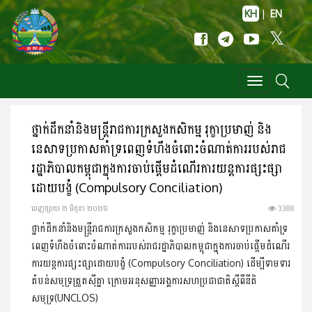
KH
|
EN
Toggle
navigation
ថ្នាក់ដឹកនាំនិងមន្ត្រីរាជការក្រសួងកសិកម្ម រុក្ខាប្រមាញ់ និង
នេសាទប្រកាសគាំទ្រពេញទំហឹងចំពោះចំណាត់ការរបស់រាជ
រដ្ឋាភិបាលកម្ពុជាក្នុងការចាប់ផ្តើមដំណើរការយន្តការផ្សះផ្សា
ដោយបង្ខំ (Compulsory Conciliation)
ចេញ​ផ្សាយ​ ២ មិថុនា ២០២៦
3388
ថ្នាក់ដឹកនាំនិងមន្ត្រីរាជការក្រសួងកសិកម្ម រុក្ខាប្រមាញ់ និងនេសាទប្រកាសគាំទ្រ
ពេញទំហឹងចំពោះចំណាត់ការរបស់រាជរដ្ឋាភិបាលកម្ពុជាក្នុងការចាប់ផ្តើមដំណើរ
ការយន្តការផ្សះផ្សាដោយបង្ខំ (Compulsory Conciliation) ដើម្បីទាមទារ
តំបន់សមុទ្រត្រួតស៊ីគ្នា ក្រោមអនុសញ្ញាអង្គការសហប្រជាជាតិស្តីពីនីតិ
សមុទ្រ(UNCLOS)