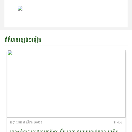
ព័ត៌មានផ្សេងៗទៀត
ចេញ​ផ្សាយ​ ៨ សីហា ២០២៦
458
លោកជំទាវអនុរដ្ឋលេខាធិការ អ៊ឹម រចនា ជម្រាបប្រាប់គណៈប្រតិភូនាវាសន្តិភាពមេគង្គ-ឡានឆាង ថា៖ «សន្តិភាព ជាគ្រឹះដ៏សំខាន់នៃការអភិរក្សសត្វផ្សោតនៅកម្ពុជា»