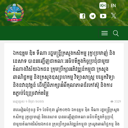
KH
|
EN
Toggle
navigation
ឯកឧត្តម ឌិត ទីណា រដ្ឋមន្ត្រីក្រសួងកសិកម្ម រុក្ខាប្រមាញ់ និង
នេសាទ បានអញ្ជើញជាគណៈអធិបតីក្នុងកិច្ចប្រជុំជាមួយ
តំណាងវិស័យឯកជន ក្រុមប្រឹក្សាអភិវឌ្ឍន៍កម្ពុជា ក្រសួង
ពាណិជ្ជកម្ម និងក្រសួងឧស្សាហកម្ម វិទ្យាសាស្ត្រ បច្ចេកវិទ្យា
និងនវានុវត្តន៍ ដើម្បីពិភាក្សាអំពីគុណភាពជ័រកៅស៊ូ និងការ
តភ្ជាប់ខ្សែច្រវាក់តម្លៃ
ចេញ​ផ្សាយ​ ១ មិថុនា ២០២៦
3329
នារសៀលថ្ងៃចន្ទ ទី១ ខែមិថុនា ឆ្នាំ២០២៦ ឯកឧត្តម ឌិត ទីណា រដ្ឋមន្ត្រីក្រសួង
កសិកម្ម រុក្ខាប្រមាញ់ និងនេសាទ បានអញ្ជើញជាគណៈអធិបតីក្នុងកិច្ចប្រជុំ
ជាមួយតំណាងវិស័យឯកជន ក្រុមប្រឹក្សាអភិវឌ្ឍន៍កម្ពុជា ក្រសួងពាណិជ្ជកម្ម និង