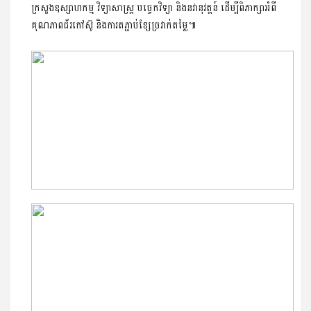
ក្រសួងឧស្សាហកម្ម វិទ្យាសាស្ត្រ បច្ចេកវិទ្យា និងនវានុវត្តន៍ ដើម្បីពិភាក្សាអំពី
គុណភាពជ័រកៅស៊ូ និងការតភ្ជាប់ខ្សែច្រវាក់តម្លៃ៕