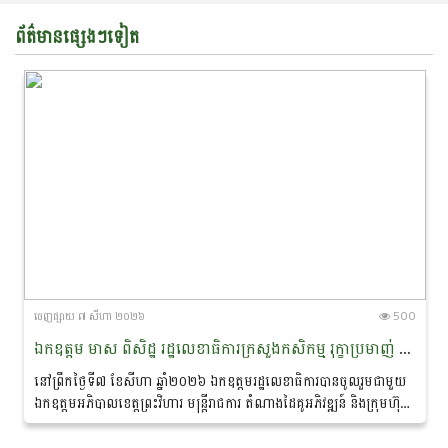
ព័ត៌មានផ្សេងៗទៀត
ចេញ​ផ្សាយ​ ៧ សីហា ២០២៦
500
ឯកឧត្តម មាស ពិសិដ្ឋ រដ្ឋលេខាធិការក្រសួងកសិកម្ម រុក្ខាប្រមាញ់ និងនេសាទ បានចូលរួមជាអធិបតីភាពក្នុងពិធីចុះហត្ថលេខាលក់-ទិញផលិតផលកសិកម្មសរីរាង្គ នៅខេត្តព្រះវិហារ
នៅព្រឹកថ្ងៃទី៧ ខែសីហា ឆ្នាំ២០២៦ ឯកឧត្តមរដ្ឋលេខាធិការបានចូលរួមជាមួយ
ឯកឧត្តមអភិបាលខេត្តព្រះវិហារ មន្ត្រីរាជការ តំណាងដៃគូអភិវឌ្ឍន៍ និងក្រុមហ៊ុន
ឯកជន ព្រមទាំងប្រជាកសិករ...