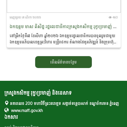
ចេញ​ផ្សាយ​ ៧ សីហា ២០២៦
460
ឯកឧត្តម មាស ពិសិដ្ឋ រដ្ឋលេខាធិការក្រសួងកសិកម្ម រុក្ខាប្រមាញ់ និងនេសាទ បានចូលរួមជាអធិបតីភាពក្នុងពិធីចុះហត្ថលេខាលក់-ទិញផលិតផលកសិកម្មសរីរាង្គ នៅខេត្តព្រះវិហារ
នៅព្រឹកថ្ងៃទី៧ ខែសីហា ឆ្នាំ២០២៦ ឯកឧត្តមរដ្ឋលេខាធិការបានចូលរួមជាមួយ
ឯកឧត្តមអភិបាលខេត្តព្រះវិហារ មន្ត្រីរាជការ តំណាងដៃគូអភិវឌ្ឍន៍ និងក្រុមហ៊ុន
ឯកជន ព្រមទាំងប្រជាកសិករ...
មើលព័ត៌មានបន្ថែម
ក្រសួងកសិកម្ម រុក្ខាប្រមាញ់ និងនេសាទ
អគារលេខ 200 មហាវិថីព្រះនរោត្តម សង្កាត់ទន្លេបាសាក់ ខណ្ឌចំការមន ភ្នំពេញ
www.maff.gov.kh
ឯកសារ