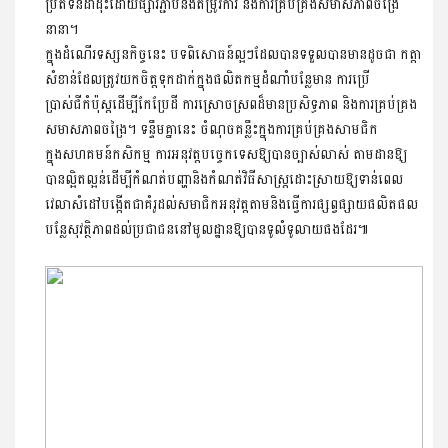
ប្រតិទិនដាំដុះដោយផ្សារភ្ជាប់នឹងតម្រូវការ និងការគ្រប់គ្រងសមាសភាពចង្រៃ
នានា។
ក្នុងដំណើរទស្សនកិច្ចនេះ បទពិសោធន៍ល្អៗដែលបានទទួលបានមានដូចជា កត្តា
សំខាន់ដែលត្រូវយកចិត្តទុកដាក់ក្នុងផលិតកម្មដំណាំបន្លែមាន ការប្រើ
ប្រាស់ជីកំប៉ុស្តដើម្បីកែប្រែដី ការស្រោចស្រពដ៏មានប្រសិទ្ធភាព និងការគ្រប់គ្រង
សមាសភាពចង្រៃ។ ទន្ទឹមគ្នានេះ ចំណុចគន្លឹះក្នុងការគ្រប់គ្រងសាមជិក
ក្នុងសហគមន៍កសិកម្ម ការអនុវត្តបច្ចេកទេសឱ្យបានច្បាស់លាស់ តាមដានឱ្យ
បានល្អិតល្អន់ដើម្បីកំណត់បញ្ហានិងកំណត់វិធីសាស្ត្រដោះស្រាយឱ្យទាន់ពេល
វេលាសំដៅបង្កើតជាគំរូដល់សមាជិកអនុវត្តតាមនិងធ្វើការផ្សព្វផ្សាយផលិតផល
បន្លែសុវត្ថិភាពដល់ប្រជាជននៅមូលដ្ឋានឱ្យបានទូលំទូលាយផងដែរ៕