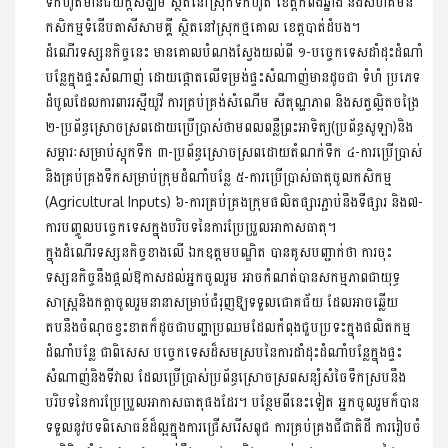
ទឹកហូតមានជ័យក្តីសង្ឃឹម ស្ថិតនៅស្រុកទឹកហូត ខេត្ដកំពង់ឆ្នាំង និងសហគមន៍
កសិកម្មទំនើបតាសីសាមគ្គី ស្ថិតនៅស្រុកថ្មគោល ខេត្តបាត់ដំបង។
ដំណើរទស្សនកិច្ចនេះ មានគោលបំណងស្វែងយល់ពី ១-បច្ចេកទេសដាំដុះដំណាំ
បន្លែក្នុងផ្ទះសំណាញ់ ដោយផ្តោតលើទម្រង់ផ្ទះសំណាញ់មានដូចជា ទំហំ ប្រភេទ
ដំបូលដែលការពាររស្មីយូវី ការគ្រប់គ្រង់សំណើម សីតុណ្ហភាព និងសត្វល្អិតចង្រៃ
២-ប្រព័ន្ធស្រោចស្រពដោយប្រើប្រាស់ថាមពលពន្លឺព្រះអាទិត្យ(ប្រព័ន្ធសូឡា)និង
សម្ភារៈសម្រាប់ស្តុកទឹក ៣-ប្រព័ន្ធស្រោចស្រពដោយតំណក់ទឹក ៤-ការប្រើប្រាស់
និងគ្រប់គ្រងទឹកសម្រាប់ក្រុមដំណាំបន្លែ ៥-ការប្រើប្រាស់ធាតុចូលកសិកម្ម
(Agricultural Inputs) ៦-ការគ្រប់គ្រងក្រុមផលិតផ្សារភ្ជាប់នឹងទីផ្សារ និង៧-
ការបញ្ចូលបច្ចេកទេសក្នុងបរិបទនៃការប្រែប្រួលអាកាសធាតុ។
ក្នុងដំណើរទស្សនកិច្ចខាងលើ ឯកឧត្ដមបណ្ឌិត បានគូសបញ្ជាក់ថា ការចុះ
ទស្សនកិច្ចនឹងផ្ដល់ឱកាសដល់អ្នកចូលរួម អាចកំណត់បានសកម្មភាពជាយុទ្ធ
សាស្ត្រនិងកត្តាចូលរួមនានាសម្រាប់ជំរុញឱ្យទទួលជោគជ័យ ដែលអាចឆ្លើយ
តបនឹងចំណុចខ្វះខាតក៏ដូចជាបញ្ហាប្រឈមដែលកំពុងជួបប្រទះក្នុងផលិតកម្ម
ដំណាំបន្លែ ជាពិសេស បច្ចេកទេសដ៏សមស្របនៃការដាំដុះដំណាំបន្លែក្នុងផ្ទះ
សំណាញ់និងទីវាល ដែលប្រើប្រាស់ប្រព័ន្ធស្រោចស្រពសន្សំសំចៃទឹកស្របនឹង
បរិបទនៃការប្រែប្រួលអាកាសធាតុផងដែរ។ បន្ថែមពីនេះទៀត អ្នកចូលរួមក៏បាន
ទទួលនូវបទពិសោធន៍ដ៏ល្អក្នុងការជ្រើសរើសពូជ ការគ្រប់គ្រងជីជាតិដី ការរៀបចំ