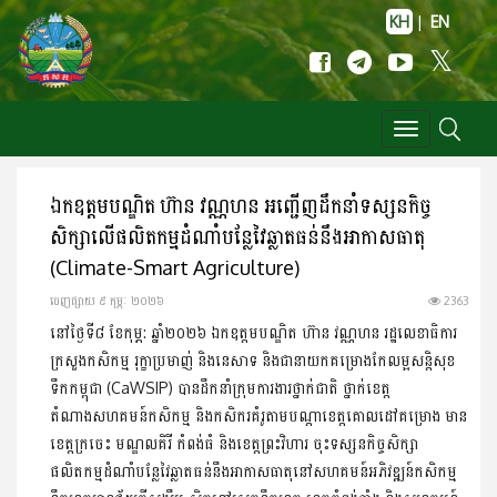
KH
|
EN
Toggle
navigation
ឯកឧត្តមបណ្ឌិត ហ៊ាន វណ្ណហន អញ្ជើញដឹកនាំទស្សនកិច្ច
សិក្សាលើផលិតកម្មដំណាំបន្លែវៃឆ្លាតធន់នឹងអាកាសធាតុ
(Climate-Smart Agriculture)
ចេញ​ផ្សាយ​ ៩ កុម្ភៈ ២០២៦
2363
នៅថ្ងៃទី៨ ខែកុម្ភ: ឆ្នាំ២០២៦ ឯកឧត្តមបណ្ឌិត ហ៊ាន វណ្ណហន រដ្ឋលេខាធិការ
ក្រសួងកសិកម្ម រុក្ខាប្រមាញ់ និងនេសាទ និងជានាយកគម្រោងកែលម្អសន្តិសុខ
ទឹកកម្ពុជា (CaWSIP) បានដឹកនាំក្រុមការងារថ្នាក់ជាតិ ថ្នាក់ខេត្ត
តំណាងសហគមន៍កសិកម្ម និងកសិករគំរូតាមបណ្តាខេត្ដគោលដៅគម្រោង មាន
ខេត្ដក្រចេះ មណ្ឌលគិរី កំពង់ធំ និងខេត្ដព្រះវិហារ ចុះទស្សនកិច្ចសិក្សា
ផលិតកម្មដំណាំបន្លែវៃឆ្លាតធន់នឹងអាកាសធាតុនៅសហគមន៍អភិវឌ្ឍន៍កសិកម្ម