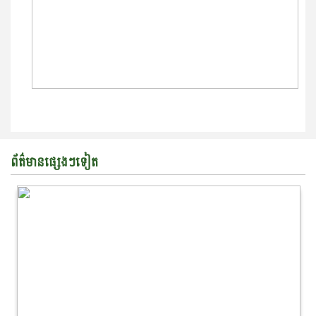
ព័ត៌មានផ្សេងៗទៀត