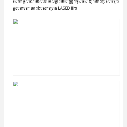
លើកកម្ពស់ជីវភាពរស់នៅរបស់ប្រជាពលរដ្ឋ​អ្នក​ទួលផល ឱ្យកាន់តែប្រសើរឡើង
ស្របតាមគោលដៅរបស់គម្រោង LASED III៕