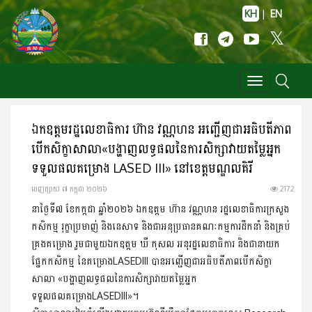
KH
|
EN
Toggle
navigation
ឯកឧត្តមរដ្ឋលេខាធិការ ហ៊ាន វណ្ណហន អញ្ជើញជាអធិបតីភាព
បើក​សិក្ខាសាលា«បង្ហាញលទ្ធផលនៃការសិក្សាវាយតម្លៃអ្នក
ទទួលផលគម្រោង LASED III» នៅខេត្តមណ្ឌលគិរី
ចេញ​ផ្សាយ​ ៧ កក្កដា ២០២៦
2172
នាថ្ងៃទី៧ ខែកក្កដា ឆ្នាំ២០២៦ ឯកឧត្តម ហ៊ាន វណ្ណហន រដ្ឋលេខា​ធិការ​ក្រសួង
កសិកម្ម រុក្ខាប្រមាញ់ និងនេសាទ និងជាអនុប្រធាន​គណៈ​កម្មការដឹកនាំ និងគ្រប់
គ្រងគម្រោង រួមជាមួយឯកឧត្តម ឃី កុសល អនុរដ្ឋលេខាធិការ និងជានាយក
ផ្នែកកសិកម្ម នៃគម្រោង​LASEDIII បានអញ្ជើញជាអធិបតីភាពបើកសិក្ខា
សាលា «បង្ហាញលទ្ធ​ផល​នៃការសិក្សាវាយតម្លៃអ្នក
ទទួលផលគម្រោងLASEDIII»។