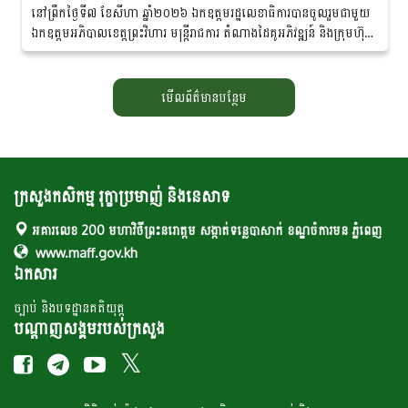
នៅព្រឹកថ្ងៃទី៧ ខែសីហា ឆ្នាំ២០២៦ ឯកឧត្តមរដ្ឋលេខាធិការបានចូលរួមជាមួយ
ឯកឧត្តមអភិបាលខេត្តព្រះវិហារ មន្ត្រីរាជការ តំណាងដៃគូអភិវឌ្ឍន៍ និងក្រុមហ៊ុន
ឯកជន ព្រមទាំងប្រជាកសិករ...
មើលព័ត៌មានបន្ថែម
ក្រសួងកសិកម្ម រុក្ខាប្រមាញ់ និងនេសាទ
អគារលេខ 200 មហាវិថីព្រះនរោត្តម សង្កាត់ទន្លេបាសាក់ ខណ្ឌចំការមន ភ្នំពេញ
www.maff.gov.kh
ឯកសារ
ច្បាប់ និងបទដ្ឋានគតិយុត្ត
បណ្តាញសង្គមរបស់ក្រសួង