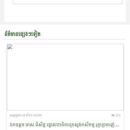
ព័ត៌មានផ្សេងៗទៀត
ចេញ​ផ្សាយ​ ៧ សីហា ២០២៦
322
ឯកឧត្តម មាស ពិសិដ្ឋ រដ្ឋលេខាធិការក្រសួងកសិកម្ម រុក្ខាប្រមាញ់ និងនេសាទ បានចូលរួមជាអធិបតីភាពក្នុងពិធីចុះហត្ថលេខាលក់-ទិញផលិតផលកសិកម្មសរីរាង្គ នៅខេត្តព្រះវិហារ