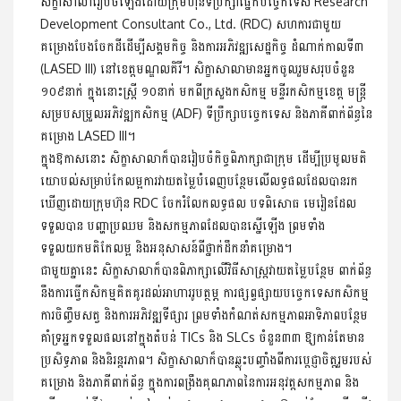
សិក្ខាសាលារៀបចំឡើងដោយក្រុមហ៊ុនទីប្រឹក្សាផ្នែកបច្ចេកទេស Research
Development Consultant Co., Ltd. (RDC) សហ​ការ​ជាមួយ
គម្រោងបែងចែកដីដើម្បីសង្គមកិច្ច និងការអភិវឌ្ឍសេដ្ឋកិច្ច ដំណាក់កាលទី៣
(LASED III) នៅខេត្តមណ្ឌលគិរី។ សិក្ខាសាលា​មានអ្នកចូលរួមសរុបចំនួន
១០៩នាក់ ក្នុងនោះស្ត្រី ១០នាក់ មកពី​ក្រសួង​កសិកម្ម មន្ទីរកសិកម្មខេត្ត មន្ត្រី
សម្របសម្រួលអភិវឌ្ឍកសិកម្ម (ADF) ទីប្រឹក្សាបច្ចេកទេស និងភាគីពាក់ព័ន្ធនៃ
គម្រោង LASED III។
ក្នុងឱកាសនោះ សិក្ខាសាលាក៏បានរៀបចំកិច្ចពិភាក្សាជាក្រុម ដើម្បី​ប្រមូលមតិ
យោបល់សម្រាប់កែលម្អការវាយតម្លៃបំពេញបន្ថែមលើលទ្ធផលដែលបានរក
ឃើញដោយក្រុមហ៊ុន RDC ចែករំលែកលទ្ធផល បទពិសោធ មេរៀនដែល
ទទួលបាន បញ្ហាប្រឈម និងសកម្មភាព​ដែល​​បានស្នើឡើង ព្រមទាំង
ទទួលយកមតិកែលម្អ និងអនុសាសន៍​ពី​ថ្នាក់ដឹកនាំគម្រោង។
ជាមួយគ្នានេះ សិក្ខាសាលាក៏បានពិភាក្សាលើវិធីសាស្ត្រវាយ​តម្លៃ​បន្ថែម ពាក់ព័ន្ធ
នឹងការធ្វើកសិកម្មគិតគូរដល់អាហាររូបត្ថម្ភ ការផ្សព្វ​ផ្សាយ​បច្ចេកទេសកសិកម្ម
ការចិញ្ចឹមសត្វ និងការអភិវឌ្ឍទីផ្សារ ព្រម​ទាំង​កំណត់សកម្មភាពអាទិភាពបន្ថែម
គាំទ្រអ្នកទទួលផលនៅក្នុង​តំបន់ TICs និង SLCs ចំនួន៣៣ ឱ្យកាន់តែមាន
ប្រសិទ្ធភាព និង​និរន្តរ​ភាព។ សិក្ខាសាលាក៏បានឆ្លុះបញ្ចាំងពីការប្តេជ្ញាចិត្ត​រួមរបស់​
គម្រោង និងភាគីពាក់ព័ន្ធ ក្នុងការពង្រឹងគុណភាពនៃការអនុវត្ត​សកម្មភាព និង