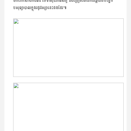
ចាក់វ៉ាក់សាំងការពារ ថែទាំសុខភាពសត្វ និងត្រៀមវិធានការឆ្លើយតបផ្នែក
បសុព្យាបាលក្នុងរដូវវស្សានេះផងដែរ៕