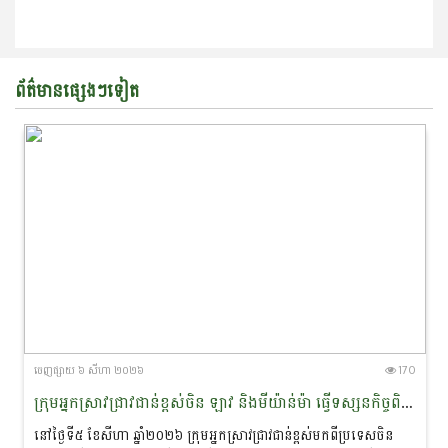
ព័ត៌មានផ្សេងៗទៀត
ចេញ​ផ្សាយ​ ៦ សីហា ២០២៦
170
ក្រុមអ្នកស្រាវជ្រាវជាន់ខ្ពស់ចិន ឡាវ និងមីយ៉ាន់ម៉ា ធ្វើទស្សន​កិច្ច​ពិនិត្យជាក់ស្តែងនៅដែនជម្រកសត្វផ្សោតទន្លេមេគង្គ ក្នុងខេត្តក្រចេះ
នៅថ្ងៃទី៥ ខែសីហា ឆ្នាំ២០២៦ ក្រុមអ្នកស្រាវជ្រាវជាន់ខ្ពស់ម​ក​ពី​ប្រទេសចិន