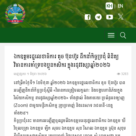
KH
|
EN
Toggle
navigation
ឯកឧត្តមរដ្ឋលេខាធិការ តូច ប៊ុនហ៊ួរ ដឹកនាំកិច្ចប្រជុំ ពិនិត្យ
វិធានការគាំទ្របងប្អូនកសិករ ក្នុងរដូវវស្សាឆ្នាំ២០២៦
ចេញ​ផ្សាយ​ ១ មិថុនា ២០២៦
3283
នៅព្រឹកថ្ងៃទី១ ខែមិថុនា ឆ្នាំ២០២៦ ឯកឧត្តមរដ្ឋលេខាធិការ តូច ប៊ុនហ៊ួរ បាន
អញ្ជើញដឹកនាំកិច្ចប្រជុំស្តីពី «វិធានការត្រៀមលក្ខណៈ និងបង្ការហានិភ័យក្នុង
វិស័យកសិកម្ម នារដូវវស្សាឆ្នាំ២០២៦» ទាំងផ្ទាល់ និងតាមរយៈប្រព័ន្ធអនឡាញ
(Zoom) ជាមួយមន្ទីរកសិកម្ម រុក្ខាប្រមាញ់ និងនេសាទ រាជធានី-ខេត្ត
ទាំង២៥។
កិច្ចប្រជុំនេះ មានការអញ្ជើញចូលរួមពីឯកឧត្តមអនុរដ្ឋលេខាធិការ ឯកឧត្តម ឃី
វិបុលបុត្រា ឯកឧត្តម ឡឹក សុធារ ឯកឧត្តម សុខ វិសាល ឯកឧត្តម ស្រ៊ុន សុខុម
ទីប្រឹក្សាក្រសួងកសិកម្ម រុក្ខាប្រមាញ់ និងនេសាទ លោក សំ ឆោមសង្ហា អគ្គ