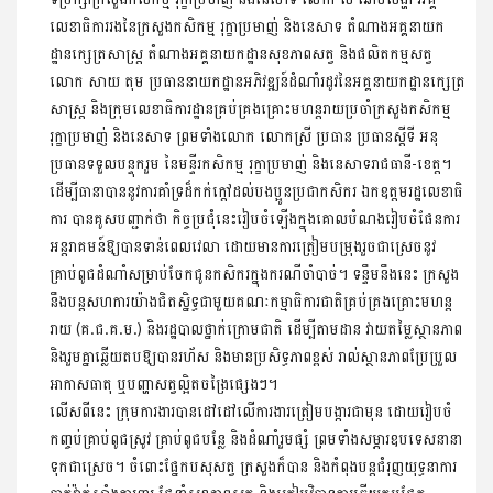
លេខាធិការរងនៃក្រសួងកសិកម្ម រុក្ខាប្រមាញ់ និងនេសាទ តំណាងអគ្គនាយក
ដ្ឋានក្សេត្រសាស្ត្រ តំណាងអគ្គនាយកដ្ឋានសុខភាពសត្វ និងផលិតកម្មសត្វ
លោក សាយ តុម ប្រធាននាយកដ្ឋានអភិវឌ្ឍន៍ដំណាំរដូវនៃអគ្គនាយកដ្ឋានក្សេត្រ
សាស្ត្រ និងក្រុមលេខាធិការដ្ឋានគ្រប់គ្រងគ្រោះមហន្តរាយប្រចាំក្រសួងកសិកម្ម
រុក្ខាប្រមាញ់ និងនេសាទ ព្រមទាំងលោក លោកស្រី ប្រធាន ប្រធានស្តីទី អនុ
ប្រធានទទួលបន្ទុករួម នៃមន្ទីរកសិកម្ម រុក្ខាប្រមាញ់ និងនេសាទរាជធានី-ខេត្ត។
ដើម្បីធានាបាននូវការគាំទ្រដ៏កក់ក្តៅដល់បងប្អូនប្រជាកសិករ ឯកឧត្តមរដ្ឋលេខាធិ
ការ បានគូសបញ្ជាក់ថា កិច្ចប្រជុំនេះរៀបចំឡើងក្នុងគោលបំណងរៀបចំផែនការ
អន្តរាគមន៍ឱ្យបានទាន់ពេលវេលា ដោយមានការត្រៀមបម្រុងរួចជាស្រេចនូវ
គ្រាប់ពូជដំណាំសម្រាប់ចែកជូនកសិករក្នុងករណីចាំបាច់។ ទន្ទឹមនឹងនេះ ក្រសួង
នឹងបន្តសហការយ៉ាងជិតស្និទ្ធជាមួយគណៈកម្មាធិការជាតិគ្រប់គ្រងគ្រោះមហន្ត
រាយ (គ.ជ.គ.ម.) និងរដ្ឋបាលថ្នាក់ក្រោមជាតិ ដើម្បីតាមដាន វាយតម្លៃស្ថានភាព
និងរួមគ្នាឆ្លើយតបឱ្យបានរហ័ស និងមានប្រសិទ្ធភាពខ្ពស់ រាល់ស្ថានភាពប្រែប្រួល
អាកាសធាតុ ឬបញ្ហាសត្វល្អិតចង្រៃផ្សេងៗ។
លើសពីនេះ ក្រុមការងារបានដៅដៅលើការងារត្រៀមបង្ការជាមុន ដោយរៀបចំ
កញ្ចប់គ្រាប់ពូជស្រូវ គ្រាប់ពូជបន្លែ និងដំណាំរួមផ្សំ ព្រមទាំងសម្ភារឧបទេសនានា
ទុកជាស្រេច។ ចំពោះផ្នែកបសុសត្វ ក្រសួងក៏បាន និងកំពុងបន្តជំរុញយុទ្ធនាការ