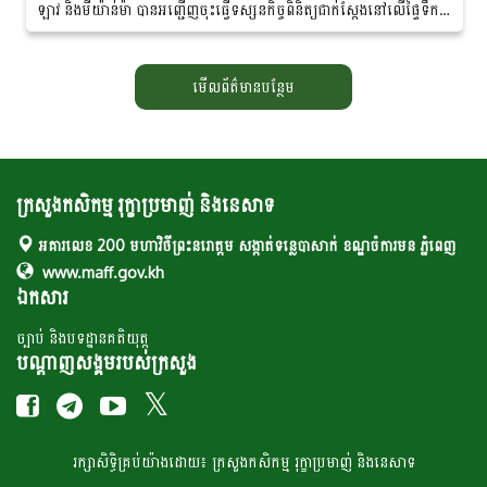
ឡាវ និងមីយ៉ាន់ម៉ា បានអញ្ជើញចុះធ្វើទស្សនកិច្ច​ពិនិត្យ​ជាក់ស្តែងនៅលើផ្ទៃទឹក
នៃទន្លេមេគង្គ...
មើលព័ត៌មានបន្ថែម
ក្រសួងកសិកម្ម រុក្ខាប្រមាញ់ និងនេសាទ
អគារលេខ 200 មហាវិថីព្រះនរោត្តម សង្កាត់ទន្លេបាសាក់ ខណ្ឌចំការមន ភ្នំពេញ
www.maff.gov.kh
ឯកសារ
ច្បាប់ និងបទដ្ឋានគតិយុត្ត
បណ្តាញសង្គមរបស់ក្រសួង
រក្សា​​សិទ្ធិគ្រប់​​​យ៉ាង​ដោយ៖ ក្រសួង​កសិកម្ម​ រុក្ខា​ប្រមាញ់​ និង​​នេសាទ