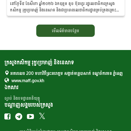
នៅថ្ងៃទី៥ ខែសីហា ឆ្នាំ២០២៦ ឯកឧត្តម តូច ប៊ុនហួរ រដ្ឋលេខាធិការក្រសួង
កសិកម្ម រុក្ខាប្រមាញ់ និងនេសាទ និងជាប្រធានលេខាធិការដ្ឋានគ្រប់គ្រងគ្រោះ
មហន្តរាយប្រចាំក្រសួងកសិកម្ម...
មើលព័ត៌មានបន្ថែម
ក្រសួងកសិកម្ម រុក្ខាប្រមាញ់ និងនេសាទ
អគារលេខ 200 មហាវិថីព្រះនរោត្តម សង្កាត់ទន្លេបាសាក់ ខណ្ឌចំការមន ភ្នំពេញ
www.maff.gov.kh
ឯកសារ
ច្បាប់ និងបទដ្ឋានគតិយុត្ត
បណ្តាញសង្គមរបស់ក្រសួង