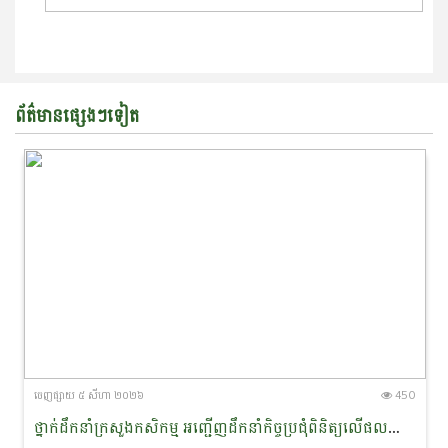
ព័ត៌មានផ្សេងៗទៀត
ចេញ​ផ្សាយ​ ៥ សីហា ២០២៦
450
ថ្នាក់ដឹកនាំក្រសួងកសិកម្ម អញ្ជើញដឹកនាំកិច្ចប្រជុំពិនិត្យលើផលប៉ះពាល់ដំណាំស្រូវដោយគ្រោះរាំងស្ងួត និងត្រៀមបម្រុងឆ្លើយតបបញ្ចេញគ្រាប់ពូជ