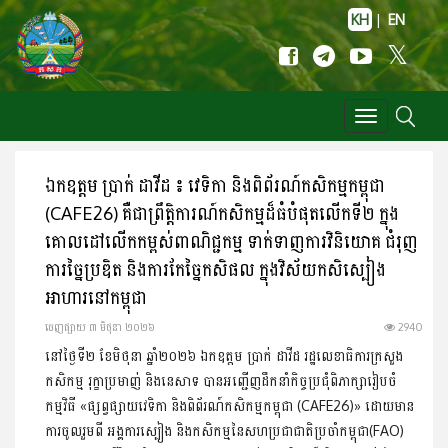
KH
|
EN
Toggle
navigation
ឯកឧត្តម ប្រាក់ ដាវីដ ៖ វេទិកា និងពិព័រណ៍កសិកម្មកម្ពុជា
(CAFE26) គឺជាព្រឹត្តិការណ៍កសិកម្មដ៏ធំបំផុតលើកទី២ ក្នុង
គោលដៅលើកកម្ពស់​ពាណិជ្ជកម្ម ទាក់ទាញការវិនិយោគ ជំរុញ
ការច្នៃប្រឌិត និងការកែច្នៃ​កសិផល ក្នុងវិស័យកសិស្បៀង
អាហារនៅកម្ពុជា
ចេញ​ផ្សាយ​ ៣ មិថុនា ២០២៦
2940
នៅថ្ងៃទី២ ខែមិថុនា ឆ្នាំ២០២៦ ឯកឧត្តម ប្រាក់ ដាវីដ រដ្ឋលេខាធិការ​ក្រសួង
កសិកម្ម រុក្ខាប្រមាញ់ និងនេសាទ បានអញ្ជើញដឹកនាំកិច្ច​ប្រជុំ​ពិភាក្សារៀបចំ
កម្មវិធី «ផ្សព្វផ្សាយវេទិកា និងពិព័រណ៍កសិកម្មកម្ពុជា (CAFE26)» ដោយមាន
ការចូលរួមពី អង្គការស្បៀង និងកសិកម្មនៃ​សហ​ប្រជាជាតិប្រចាំកម្ពុជា(FAO)