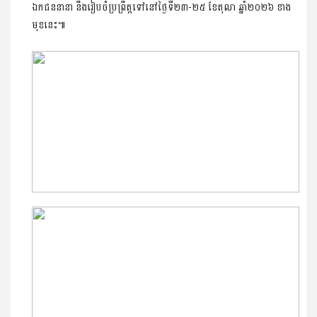
ឯកជននានា នឹងរៀបចំ​ប្រព្រឹត្តទៅនៅថ្ងៃទី២៣-២៥ ខែតុលា ឆ្នាំ២០២៦ ខាង
មុខនេះ៕