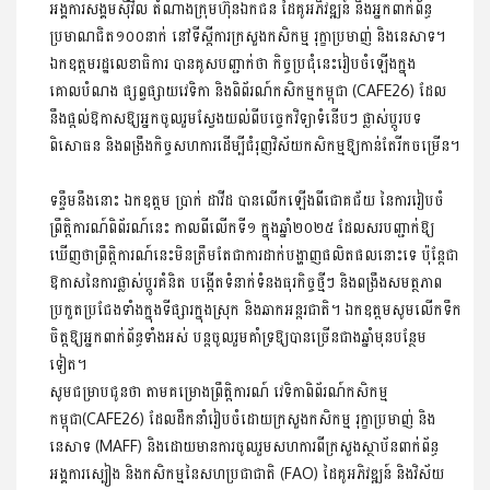
អង្គការសង្គមស៊ីវិល តំណាងក្រុម​ហ៊ុន​ឯកជន ដៃគូអភិវឌ្ឍន៍ និងអ្នកពាក់ព័ន្ធ
ប្រមាណជិត១០០នាក់ នៅទីស្តីការក្រសួងកសិកម្ម រុក្ខាប្រមាញ់ និងនេសាទ។
ឯកឧត្តមរដ្ឋលេខាធិការ បានគូសបញ្ជាក់ថា កិច្ចប្រជុំនេះរៀបចំឡើង​ក្នុង
គោលបំណង ផ្សព្វផ្សាយវេទិកា និងពិព័រណ៍កសិកម្មកម្ពុជា (CAFE26) ដែល
នឹងផ្តល់ឱកាសឱ្យអ្នកចូលរួមស្វែងយល់​ពីបច្ចេក​វិទ្យាទំនើបៗ ផ្លាស់ប្តូរបទ
ពិសោធន និងពង្រឹងកិច្ចសហការ​ដើម្បីជំរុញ​វិស័យកសិកម្មឱ្យកាន់តែរីកចម្រើន។
ទន្ទឹមនឹងនោះ ឯកឧត្តម ប្រាក់ ដាវីដ បានលើកឡើងពីជោគជ័យ នៃ​ការ​រៀប​ចំ
ព្រឹត្តិការណ៍ពិព័រណ៍នេះ កាលពីលើកទី១ ក្នុងឆ្នាំ២០២៥ ដែលសរបញ្ជាក់ឱ្យ
ឃើញថាព្រឹត្តិការណ៍នេះមិនត្រឹមតែជាការដាក់បង្ហាញផលិតផលនោះទេ ប៉ុន្តែជា
ឱកាសនៃការផ្លាស់ប្តូរគំនិត បង្កើតទំនាក់​ទំនងធុរកិច្ចថ្មីៗ និងពង្រឹងសមត្ថភាព
ប្រកួតប្រជែងទាំងក្នុងទីផ្សារ​ក្នុង​ស្រុក និងឆាកអន្តរជាតិ។ ឯកឧត្តមសូមលើកទឹក
ចិត្តឱ្យអ្នក​ពាក់ព័ន្ធ​ទាំងអស់ បន្តចូលរួមគាំទ្រឱ្យបានច្រើនជាងឆ្នាំមុនបន្ថែម
ទៀត។
សូមជម្រាបជូនថា តាមគម្រោងព្រឹត្តិការណ៍ វេទិកាពិព័រណ៍កសិកម្ម​
កម្ពុជា(CAFE26) ដែលដឹកនាំរៀបចំដោយក្រសួងកសិកម្ម រុក្ខា​ប្រមាញ់ និង
នេសាទ (MAFF) និងដោយមានការចូលរួមសហការ​ពីក្រសួងស្ថាប័នពាក់ព័ន្ធ
អង្គការស្បៀង និងកសិកម្មនៃ​សហ​ប្រជាជាតិ (FAO) ដៃគូអភិវឌ្ឍន៍ និងវិស័យ