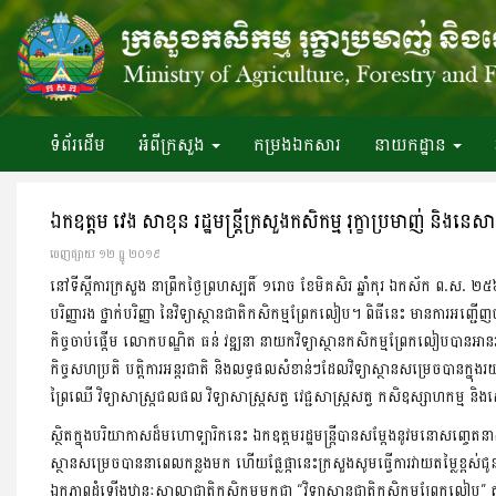
ទំព័រ​ដើម
អំពី​ក្រសួង
កម្រងឯកសារ
នាយកដ្ឋាន
ឯកឧត្តម វេង សាខុន រដ្ឋមន្រ្តីក្រសួងកសិកម្ម រុក្ខាប្រមាញ់ និងនេ
ចេញ​ផ្សាយ​ ១២ ធ្នូ ២០១៩
នៅទីស្តីការក្រសួង នាព្រឹកថ្ងៃព្រហស្បតិ៍ ១រោច ខែមិគសិរ ឆ្នាំកុរ ឯកស័ក ព.ស. ២៥៦៣
បរិញ្ញារង ថ្នាក់បរិញ្ញា នៃវិទ្យាស្ថានជាតិកសិកម្មព្រែកលៀប។ ពិធីនេះ មានការអញ្
កិច្ចចាប់ផ្តើម លោកបណ្ឌិត ធន់ វឌ្ឍនា នាយកវិទ្យាស្ថានកសិកម្មព្រែកលៀបបានអានរបាយ 
កិច្ចសហប្រតិ បត្តិការអន្តរជាតិ និងលទ្ធផលសំខាន់ៗដែលវិទ្យាស្ថានសម្រេចបានក្នុង
ព្រៃឈើ វិទ្យាសាស្ត្រជលផល វិទ្យាសាស្ត្រសត្វ វេជ្ជសាស្រ្តសត្វ កសិឧស្សាហកម្ម និង
ស្ថិតក្នុងបរិយាកាសដ៏មហោទ្បារិកនេះ ឯកឧត្តមរដ្ឋមន្រ្តីបានសម្តែងនូវមនោសញ្ចេ
ស្ថានសម្រេចបាននាពេលកន្លងមក ហើយផ្លែផ្កានេះក្រសួងសូមធ្វើការវាយតម្លៃខ្ពស់ជូនចំ
ឯកភាពដំឡើងឋានៈសាលាជាតិកសិកម្មមកជា “វិទ្យាស្ថានជាតិកសិកម្មព្រែកលៀប” តា