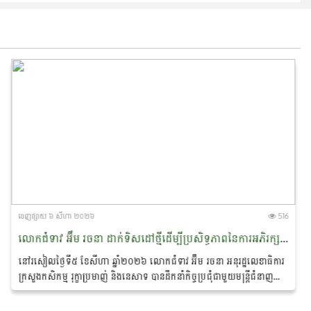
ចេញ​ផ្សាយ​ ៦ សីហា ២០២៦
516
លោកជំទាវ អ៊ឹម រចនា ដាក់ទិសដៅថ្មីដើម្បីប្រសិទ្ធភាពនៃការអភិរក្ស​ផ្សោត​ទន្លេមេគង្គ និងផ្តាំផ្ញើឱ្យឆ្មាំទន្លេយកចិត្តទុកដាក់លើសុវត្ថិភាព​ពេលចេញល្បាតក្នុងរដូវវស្សា
នៅរសៀលថ្ងៃទី៥ ខែសីហា ឆ្នាំ២០២៦ លោកជំទាវ អ៊ឹម រចនា អនុរដ្ឋ​លេខាធិការ
ក្រសួងកសិកម្ម រុក្ខាប្រមាញ់ និងនេសាទ បានដឹកនាំកិច្ចប្រជុំជាមួយមន្ត្រីជំនាញ
ដែលមានលោកបណ្ឌិត...