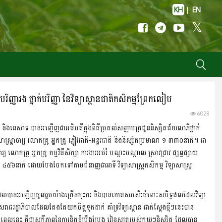
KH
|
EN
ិញ្ញារង ថ្នាក់បរិញ្ញា នៃវិទ្យាស្ថានជាតិកសិកម្មព្រែកលៀប
6028
រមាញ់ និងនេសាទ បានអញ្ជើញជាអធិបតីក្នុងពិធីប្រគល់សញ្ញាបត្រជូននិស្សិតជ័យលាភីថ្នាក់
ស្រ្តាចារ្យ លោកគ្រូ អ្នកគ្រូ ភ្ញៀវជាតិ-អន្តរជាតិ និងនិស្សិតប្រមាណ ១ ៣៣០នាក់។ ជា
ោកគ្រូ អ្នកគ្រូ កម្មវិធីសិក្សា ការងារអប់រំ បណ្តះបណ្តាល ស្រាវជ្រាវ ផ្សព្វផ្សាយ
្តី ៤៥៦នាក់ ដោយបែងចែកទៅតាមជំនាញជាអាទិ៍ វិទ្យាសាស្រ្តកសិកម្ម វិទ្យាសាស្ត្រ
ំងអស់ ដែលបានអញ្ជើញចូលរួមយ៉ាងច្រើនកុះករ និងបានកោតសរសើរចំពោះសមិទ្ធផលដែលវិទ្យា
រាជរដ្ឋាភិបាលដែលតែងតែយកចិត្តទុកដាក់ គាំទ្រវិទ្យាស្ថាន ជាក់ស្តែងថ្មីៗនេះបាន
នេះ គឺជាសក្ខីភាពនៃការខិតខំប្រឹងប្រែង រៀនសូត្ររបស់ក្មួយៗនិស្សិត ដែលបាន