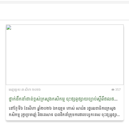
ចេញ​ផ្សាយ​ ៧ សីហា ២០២៦
357
ថ្នាក់ដឹកនាំជាន់ខ្ពស់ក្រសួងកសិកម្ម ចុះផ្សព្វផ្សាយច្បាប់​ស្តី​ពីជលផល និងការប្រើប្រាស់ឧបករណ៍នេសាទស្របច្បាប់ ជូនប្រជាពលរដ្ឋ នៅស្រុកកំពង់លែង ខេត្តកំពង់ឆ្នាំង
នៅថ្ងៃទី៦ ខែសីហា ឆ្នាំ២០២៦ ឯកឧត្តម ហាស់ សារ៉េត រដ្ឋ​លេខា​ធិការ​ក្រសួង
កសិកម្ម រុក្ខាប្រមាញ់ និងនេសាទ បានដឹកនាំ​ក្រុម​ការងារបច្ចេកទេស ចុះផ្សព្វផ្សាយ
ច្បាប់ស្តីពីជលផល...