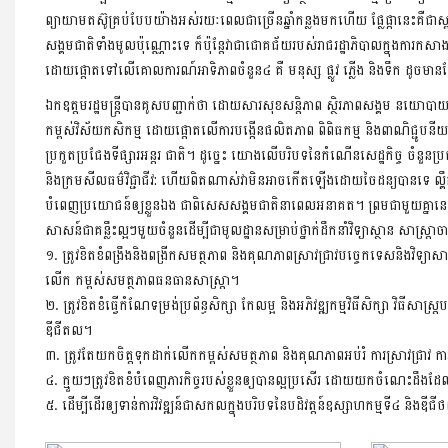
ព្យាយាមតស៊ូគ្រប់បែបយ៉ាងអស់រយៈពេលជាច្រើនឆ្នាំកន្លងមកហើយ ផ្លែផ្កានេះគឺជាស្ពា
សង្គមជាតិទាំងមូលប៉ុណ្ណោះទេ ក៏ប៉ុន្តែវាជាជោគជ័យរបស់រាជរដ្ឋាភិបាលក្នុងកា
ដោយផ្តោតទៅលើគោលការណ៍អាទិភាពចំនួន៤ គឺ មនុស្ស ផ្លូវ ភ្លើង និងទឹក ដូចមាន
ឯកឧត្តមរដ្ឋមន្រ្តីបានគូសបញ្ជាក់ថា ដោយសារសុខសន្តិភាព ស្ថិរភាពសង្គម នយោបា
កម្ពស់វិស័យកសិកម្ម ដោយផ្តោតលើការបង្កើនផលិតភាព ពិពិធកម្ម និងពាណិជ្ជូបនីយក
ប្រកួតប្រជែងទីផ្សារអន្តរ ជាតិ។ ដូច្នេះ យោងលើបរិបទនៃកំណើនសេដ្ឋកិច្ច ចំ
និងក្រមសីលធម៌វិជ្ជាជីវ: ហើយពិតណាស់វាមិនអាចកើតឡើងដោយចៃដន្យបានទេ ល្គឹកណាតែន
បំពេញប្រយោជន៍ឲ្យខ្លួនឯង ជាពិសេសសង្គមជាតិនាពេលអនាគត។ ព្រមជាមួយគ្នានេះ គ្រឹះស
សាសន៍ជាគន្លឹះល្អៗមួយចំនួនដើម្បីជាមូលដ្ឋានសម្រាប់ថ្នាក់ដឹកនាំវិទ្យាស្ថាន សាស្រ
១. ត្រូវខិតខំពង្រឹងនិងពង្រីកសមត្ថភាព និងគុណភាពស្រាវជ្រាវបច្ចេកទេសនិងវិទ្យាសាស្
លើក កម្ពស់សមត្ថភាពធនធានសាស្រ្តា។
២. ត្រូវខិតខំធ្វើកំណែទម្រង់ប្រព័ន្ធសិក្សា កែលម្អ និងអភិវឌ្ឍកម្មវិធីសិក្សា 
ឌីជីតល។
៣. ត្រូវតែយកចិត្តទុកដាក់លើកកម្ពស់សមត្ថភាព និងគុណភាពអប់រំ ការស្រាវជ្រាវ ការងា
៤. ក្មួយៗត្រូវខិតខំបំពេញភារកិច្ចរបស់ខ្លួនឲ្យបានល្អប្រសើរ ដោយយកចំណេះដឹងដែលខ្លួនម
៥. ដើម្បីដើរឲ្យទាន់ការវិវឌ្ឍន៍ជាសកលក្នុងបរិបទនៃបដិវត្តន៍ឧស្សាហកម្មទី៤ និងឌីជី