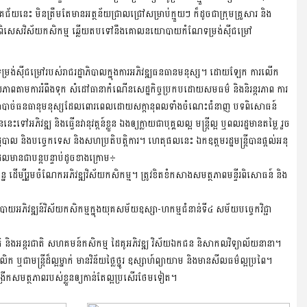
គជ័យនេះ មិនត្រឹមតែមានអត្ថន័យជ្រាលជ្រៅសម្រាប់ក្មួយៗ ក៏ដូចជាក្រុមគ្រួសារ និង
ចជាតិ ជាពិសេសវិស័យកសិកម្ម ឆ្លើយតបទៅនឹងគោលនយោបាយកំណែទម្រង់ស៊ីជម្រៅ
ទម្រង់ស៊ីជម្រៅរបស់រាជរដ្ឋាភិបាលក្នុងការអភិវឌ្ឍធនធានមនុស្ស។ ដោយឡែក ការលើក
ិបុលភាពតាមការរំពឹងទុក សំដៅធានាកំណើនសេដ្ឋកិច្ចប្រកបដោយសមធម៌ និងនិរន្តរភាព ការ
ទាមទារចាំបាច់ធនធានុមនុស្សដែលពោរពេលដោយសក្តានុពលទាំងចំណេះជំនាញ បទពិសោធន៍
ឍ និងធ្វើនវានុវត្តន៍ខ្លួន ឯងឲ្យក្លាយជាបុគ្គលល្អ មន្រ្តីល្អ ឬពលរដ្ឋមានតម្លៃ រួច
ដ្ឋបាល និងបច្ចេកទេស និងសហប្រតិបត្តិការ។ ហេតុផលនេះ ឯកឧត្តមរដ្ឋមន្រ្តីបានផ្តល់អនុ
្អដែលមានជាបន្តបន្ទាប់ដូចខាងក្រោម÷
យាប័ន្ន ដើម្បីរួមចំណែកអភិវឌ្ឍវិស័យកសិកម្ម។ ត្រូវខិតខំកសាងសមត្ថភាពមន្ទីរពិសោធន៍ និង
ោបាយអភិវឌ្ឍន៍វិស័យកសិកម្មក្នុងយុគសម័យឧស្សា-ហកម្មជំនាន់ទី៤ សម័យបច្ចេកវិជ្ជា
ិការជាតិ និងអន្តរជាតិ សហគមន៍កសិកម្ម ដៃគូអភិវឌ្ឍ វិស័យឯកជន និសាកលវិទ្យាល័យនានា។
ិក ឬជាមន្ត្រីដ៏ល្អម្នាក់ មានវិន័យថ្លៃថ្នូរ ឧស្សាហ៍ព្យាយាម និងមានសីលធម៌ល្អប្រពៃ។
ិងពង្រីកសមត្ថភាពរបស់ខ្លួនឲ្យកាន់តែល្អប្រសើរថែមទៀត។