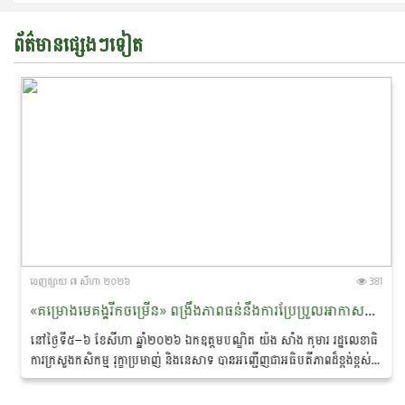
ព័ត៌មានផ្សេងៗទៀត
ចេញ​ផ្សាយ​ ៧ សីហា ២០២៦
381
«គម្រោងមេគង្គរីកចម្រើន» ពង្រឹងភាពធន់នឹងការប្រែប្រួល​អាកាស​​ធាតុ និងលើកកម្ពស់ជីវភាពសហគមន៍ជនជាតិភាគតិច នៅខេត្តរតនគិរី និងមណ្ឌលគិរី
នៅថ្ងៃទី៥–៦ ខែសីហា ឆ្នាំ២០២៦ ឯកឧត្ដមបណ្ឌិត យ៉ង សាំង កុមារ រដ្ឋលេខាធិ
ការក្រសួងកសិកម្ម រុក្ខាប្រមាញ់ និងនេសាទ បាន​អញ្ជើញជាអធិបតីភាពដ៏ខ្ពង់ខ្ពស់
ក្នុង «សិក្ខាសាលាឆ្លុះ​បញ្ចាំង​ការ​សហការគ្នារវាងមន្ត្រីកសិកម្មឃុំ...