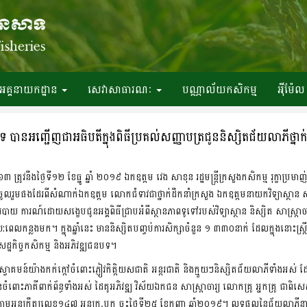
អគ្គនាយកដ្ឋាន
សេវាសាធារណៈ
បណ្ណាល័យកសិកម្ម
អ៉ីម៉ែល
សាទ បានអញ្ជើញជាអធិបតីក្នុងពិធីប្រគល់សញ្ញាបត្រជូននិស្សិតជ័យលាភីថ្នាក់បរ
 ត្រូវនឹងថ្ងៃទី១២ ខែធ្នូ ឆ្នាំ ២០១៩ ឯកឧត្តម វេង សាខុន រដ្ឋមន្រ្តីក្រសួងកសិកម្ម រុក្ខាប្
ជើញចូលរួមផងដែរពីសំណាក់ឯកឧត្តម លោកជំទាវជាថ្នាក់ដឹកនាំក្រសួង ឯកឧត្តមនាយកវិទ្យាស្ថាន សា
ការណ៍ដោយសង្ខេបជូនអង្គពិធីជ្រាបអំពីស្ថានភាពទូទៅរបស់វិទ្យាស្ថាន និស្សិត សាស្រ្តាចារ្យ ល
រយ:ពេលកន្លងមក។ ក្នុងឆ្នាំនេះ មាននិស្សិតបញ្ចប់ការសិក្សាចំនួន ១ ៣៣០នាក់ ដែលក្នុងនោះស្រ
សេដ្ឋកិច្ចកសិកម្ម និងអភិវឌ្ឍជនបទ។
តនាស្វាគមន៍យ៉ាងកក់ក្តៅចំពោះភ្ញៀវកិត្តិយសជាតិ អន្តរជាតិ និងក្មួយៗនិស្សិតជ័យលាភីទា
ពោះភាគីពាក់ព័ន្ធទាំងអស់ ដៃគូអភិវឌ្ឍ វិស័យឯកជន សាស្រ្តាចារ្យ លោកគ្រូ អ្នកគ្រូ ជាពិសេស
មអនុក្រឹត្យលេខ១៤៧ អនក្រ.បក ចុះថ្ងៃទី២៥ ខែកញ្ញា ឆ្នាំ២០១៩។ លទ្ធផលនៃជ័យលាភីនាពេល