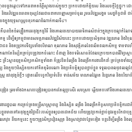
នចម្លងឆ្ពោះទៅរកអនាគតដ៏ភ្លឺស្វាងរបស់ក្មួយៗ ប្រកបដោយកិត្តិយស និងសេចក្តីថ្លៃថ្នូរ។ ជោ
រកសាង និងអភិវឌ្ឍធនធានមនុស្សដែលជាធនាគារបញ្ញាសម្រាប់ចូល រួមអភិវឌ្ឍសង្គម សេដ្ឋកិច្
ចែងក្នុងយុទ្ធសាស្រ្តចតុកោណដំណាក់កាលទី៤។
យគឺបានខិតខំពន្លឿនការអនុវត្តកម្មវិធី និងគោលនយោបាយអាទិភាពសំខាន់ៗក្នុងក្របខណ្ឌកំណែ
ម្ម ដើម្បីឲ្យកម្ពុជាមានសមត្ថភាពអភិវឌ្ឍវិស័យនេះ ប្រកបដោយប្រសិទ្ធភាព វឌ្ឍនភាព និងវ
នួនប្រជាជន និងតម្រូវការទីផ្សារទាំងបរិមាណ គុណភាព និងសុវត្ថិភាពនៃផលិតផលកសិកម្ម 
ិស្សិតគ្រប់រូបត្រូវយកចំណេះ ជំនាញ និងបទពិសោធន៍ដែលក្រេបយកបានពីវិទ្យាស្ថាននេះទៅអភិវឌ្
្ថានឧត្តមសិក្សាកសិកម្មទាំង៣ ក៏ត្រូវខិតខំពង្រឹង និងពង្រីកការងារដឹកនាំ គ្រប់គ្រងទាំងរ
្តាចារ្យ និងក្មួយៗនិស្សិតយកទៅគិតគូពិចារណា និងប្រតិបត្តិឲ្យបានខ្ជាប់ខ្ជួន ទទួលបានលទ្ធផលល
រ្ត នវានុវត្តន៍ថ្មីៗ ផ្តោតលើបច្ចេកវិទ្យាទំនើប ទាន់សម័យ មានភាពវៃឆ្លាត និរន្តរភាព និងបរិ
វិធីសាស្រ្តបង្រៀន ព្រមទាំងឯកសារបង្រៀនឲ្យបានការតែល្អប្រសើរ សមស្រប ឆ្លើយតបទៅនឹងគោលនយ
ររដ្ឋបាល ការគ្រប់គ្រងមន្រ្តីសាស្រ្តាចារ្យ និងនិស្សិត ពង្រឹង និងពង្រីកកិច្ចសហប្រតិបត្ត
ានទៅអនុវត្តក្នុងវិជ្ជាជីវៈរបស់ខ្លួនឲ្យបានជោគជ័យ ហើយត្រូវប្រកាន់ខ្ជាប់នូវអត្តចរិកជាបុគ្គល
ថលភាវូប នីយកម្មនេះ ក្មួយៗត្រូវសិក្សារៀនសូត្រ និងស្រាវជ្រាវបន្ថែមទៀត បន្តដើម្បីពង្រឹង ន