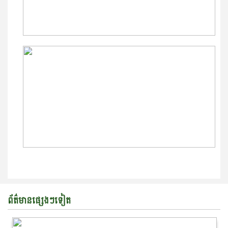
ព័ត៌មានផ្សេងៗទៀត