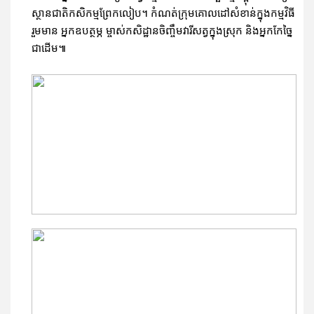
ស្ថានជាតិកសិកម្មព្រែកលៀប។ កំណត់ក្រុមគោលដៅសំខាន់ក្នុងកម្មវិធី
រួមមាន អ្នកឧបត្ថម្ភ ម្ចាស់កសិដ្ឋានចិញ្ចឹមវារីសត្វក្នុងស្រុក និងអ្នកកែច្នៃ
ជាដើម៕