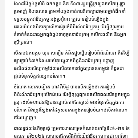
ណែនាំដ៏ខ្ពង់ខ្ពស់ពី ឯកឧត្តម ឌិត ទីណា រដ្ឋមន្ត្រីក្រសួងកសិកម្ម រុក្ខា
ប្រមាញ់ និងនេសាទ ព្រមទាំងឆ្លងកាត់ការពិភាក្សាជាមួយថ្នាក់ដឹកនាំ
ទទួលបន្ទុកវារីវប្បកម្ម អង្គប្រជុំនេះ ត្រូវបានរៀបចំឡើងក្នុង
គោលបំណងពិភាក្សាលើការរៀបចំពិព័រណ៍វារីវប្បកម្ម ដើម្បីផ្សារភ្ជាប់
ទំនាក់ទំនងរវាងអ្នកផ្គត់ផ្គង់ធាតុចូលវារីវប្បកម្ម កសិករផលិត និងអ្នក
ប្រើប្រាស់។
បើតាមឯកឧត្តម ឃុន សាវឿន គំនិតផ្តួចផ្តើមរៀបចំពិព័រណ៍នេះ គឺដើម្បី
ផ្សារភ្ជាប់ទំនាក់ទំនងរបស់តួអង្គពាក់ព័ន្ធនឹងវារីវប្បកម្ម បង្ហាញ
ផលិតផលវារីវប្បកម្មដែលផលិតបាននៅក្នុងប្រទេសកម្ពុជា ក៏ដូចជា
ផ្តល់ទំនុកចិត្តដល់អ្នកបរិភោគ។
ចំណែក លោកបណ្ឌិត ហាវ វិសិដ្ឋ បានលើកឡើងថា ការរៀបចំ
ពិព័រណ៍វារីវប្បកម្មលើកដំបូង ដើម្បីផ្សព្វផ្សាយផលិតផលវារីវប្បកម្មក្នុង
ស្រុកដល់មហាជនឱ្យបានស្គាល់កាន់តែច្បាស់ មានទំនុកចិត្តក្នុងការ
បរិភោគ និងត្រូវស្វែងរកដៃគូសហការក្នុងការរៀបចំយកផលិតផលមក
តាំងបង្ហាញ។
ជាលទ្ធផលនៃកិច្ចប្រជុំ ក្រុមការងារសម្រេចកំណត់យកថ្ងៃទី២៤-២៦ ខែ
ឧសភា ឆ្នាំ២០២៤ សម្រាប់ធ្វើកម្មវិធីពិព័រណ៍វារីវប្បកម្មកម្ពុជា នៅវិទ្យា