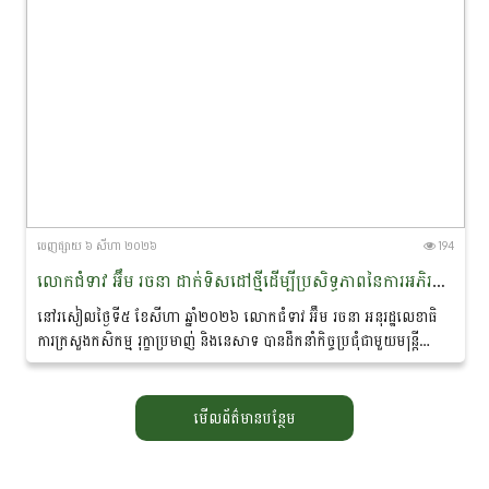
ចេញ​ផ្សាយ​ ៦ សីហា ២០២៦
194
លោកជំទាវ អ៊ឹម រចនា ដាក់ទិសដៅថ្មីដើម្បីប្រសិទ្ធភាពនៃការអភិរក្ស​ផ្សោត​ទន្លេមេគង្គ និងផ្តាំផ្ញើឱ្យឆ្មាំទន្លេយកចិត្តទុកដាក់លើសុវត្ថិភាព​ពេលចេញល្បាតក្នុងរដូវវស្សា
នៅរសៀលថ្ងៃទី៥ ខែសីហា ឆ្នាំ២០២៦ លោកជំទាវ អ៊ឹម រចនា អនុរដ្ឋ​លេខាធិ
ការក្រសួងកសិកម្ម រុក្ខាប្រមាញ់ និងនេសាទ បានដឹកនាំកិច្ចប្រជុំជាមួយមន្ត្រី
ជំនាញ ដែលមានលោកបណ្ឌិត...
មើលព័ត៌មានបន្ថែម