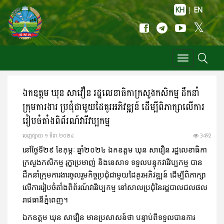
KH
|
EN
Toggle
navigation
ឯកឧត្តម ឃុន សាវឿន រដ្ឋលេខាធិកាក្រសួងកសិកម្ម ដឹកនាំ
ក្រុមការងារ ប្រជុំជាមួយដៃគូរអភិវឌ្ឍន៍ ដើម្បីពិភាក្សាលើការ
រៀបចំតាំងពិព័រណ៍វារីវប្បកម្ម
ចេញ​ផ្សាយ​ ១ មីនា ២០២៤
3492
នៅថ្ងៃទី២៩ ខែកុម្ភៈ ឆ្នាំ២០២៤ ឯកឧត្តម ឃុន សាវឿន រដ្ឋលេខាធិកា
ក្រសួងកសិកម្ម រុក្ខាប្រមាញ់ និងនេសាទ ទទួលបន្ទុកវារីវប្បកម្ម បាន
ដឹកនាំក្រុមការងារចូលរួមកិច្ចប្រជុំជាមួយដៃគូរអភិវឌ្ឍន៍ ដើម្បីពិភាក្សា
លើការរៀបចំតាំងពិព័រណ៍វារីវប្បកម្ម នៅសាលប្រជុំនៃរដ្ឋបាលជលផល
រាជធានីភ្នំពេញ។
ឯកឧត្តម ឃុន សាវឿន មានប្រសាសន៍ថា បន្ទាប់ពីទទួលបានការ