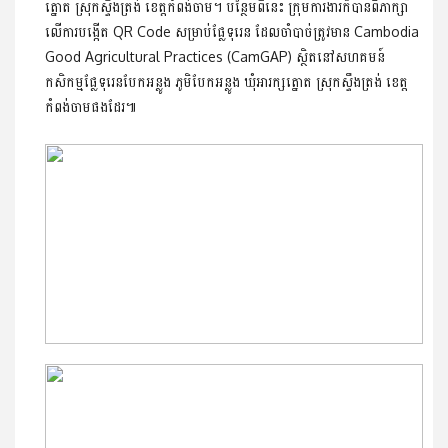
ត្នោត ស្រុកស្ទឹងត្រង់ ខេត្តកំពង់ចាម។ បន្ថែមពីនេះ ក្រុមការងារក៏បានពិភាក្សា
លើការបង្កើត QR Code សម្រាប់ផ្លែទុរេន ដែលចាំបាច់ត្រូវមាន Cambodia
Good Agricultural Practices (CamGAP) ស្ថិតនៅសហគមន៍
កសិកម្មផ្លែទុរេនបែកអន្លូង ភូមិបែកអន្លូង ឃុំអារក្សត្នោត ស្រុកស្ទឹងត្រង់ ខេត្ត
កំពង់ចាមផងដែរ៕