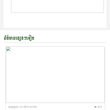
ព័ត៌មានផ្សេងៗទៀត
ចេញ​ផ្សាយ​ ១០ សីហា ២០២៦
425