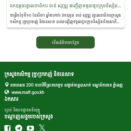
ឯកឧត្តមរដ្ឋលេខាធិការ ចាន់ សុវុឌ្ឍ អញ្ជើញទទួលជួបក្រុមនិស្សិតជ័យលាភីអាហារូបករណ៍ក្នុងកម្មវិធីរដ្ឋាភិបាលប្រទេសហុងគ្រី​ រដ្ឋាភិបាលសាធារណរដ្ឋឆែក​ និងសហភាពអឺរ៉ុប
នាព្រឹកថ្ងៃទី១០ ខែសីហា ឆ្នាំ២០២៦ ឯកឧត្តម ចាន់ សុវុឌ្ឍ រដ្ឋលេខាធិការក្រសួង
កសិកម្ម រុក្ខាប្រមាញ់ និងនេសាទ បានអញ្ជេីញទទួលជួបក្រុមនិស្សិតជ័យលាភី
អាហារូបករណ៍ក្នុងកម្មវិធីរដ្ឋាភិបាលប្រទេសហុងគ្រី​...
មើលព័ត៌មានបន្ថែម
ក្រសួងកសិកម្ម រុក្ខាប្រមាញ់ និងនេសាទ
អគារលេខ 200 មហាវិថីព្រះនរោត្តម សង្កាត់ទន្លេបាសាក់ ខណ្ឌចំការមន ភ្នំពេញ
www.maff.gov.kh
ឯកសារ
ច្បាប់ និងបទដ្ឋានគតិយុត្ត
បណ្តាញសង្គមរបស់ក្រសួង