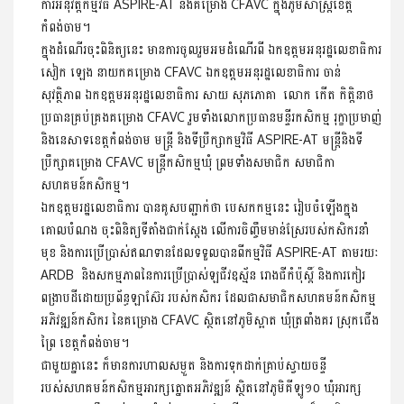
ការអនុវត្តកម្មវិធី ASPIRE-AT និងគម្រោង CFAVC ក្នុងភូមិសាស្រ្តខេត្ត
កំពង់ចាម។
ក្នុងដំណើរចុះពិនិត្យនេះ មានការចូលរួមអមដំណើរពី ឯកឧត្តមអនុរដ្ឋលេខាធិការ
សៀក ឡេង នាយកគម្រោង CFAVC ឯកឧត្តមអនុរដ្ឋលេខាធិការ ចាន់
សុវត្ថិភាព ឯកឧត្តមអនុរដ្ឋលេខាធិការ សាយ សុភភោគា លោក កើត កិត្តិនាថ
ប្រធានគ្រប់គ្រងគម្រោង CFAVC រួមទាំងលោកប្រធានមន្ទីរកសិកម្ម រុក្ខាប្រមាញ់
និងនេសាទខេត្តកំពង់ចាម មន្ត្រី និងទីប្រឹក្សាកម្មវិធី ASPIRE-AT មន្រ្តីនិងទី
ប្រឹក្សាគម្រោង CFAVC មន្រ្តីកសិកម្មឃុំ ព្រមទាំងសមាជិក សមាជិកា
សហគមន៍កសិកម្ម។
ឯកឧត្តមរដ្ឋលេខាធិការ បានគូសបញ្ជាក់ថា បេសកកម្មនេះ រៀបចំឡើងក្នុង
គោលបំណង ចុះពិនិត្យទីតាំងជាក់ស្តែង លើការចិញ្ចឹមមាន់ស្រែរបស់កសិករនាំ
មុខ និងការប្រើប្រាស់ឥណទានដែលទទួលបានពីកម្មវិធី ASPIRE-AT តាមរយៈ
ARDB និងសកម្មភាពនៃការប្រើប្រាស់ឡជីវឧស្ម័ន រោងជីកំប៉ុស្តិ៍ និងការកៀរ
ពង្រាបដីដោយប្រព័ន្ធឡាស៊ែរ របស់កសិករ ដែលជាសមាជិកសហគមន៍កសិកម្ម
អភិវឌ្ឍន៍កសិករ នៃគម្រោង CFAVC ស្ថិតនៅភូមិស្អាត ឃុំត្រពាំងគរ ស្រុកជើង
ព្រៃ ខេត្តកំពង់ចាម។
ជាមួយគ្នានេះ ក៏មានការហាលសម្ងួត និងការទុកដាក់គ្រាប់ស្វាយចន្ទី
របស់សហគមន៍កសិកម្មអារក្សត្នោតអភិវឌ្ឍន៍ ស្ថិតនៅភូមិគីឡូ១០ ឃុំអារក្ស