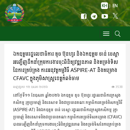
KH
|
EN
Toggle
navigation
ឯកឧត្តមរដ្ឋលេខាធិការ តូច ប៊ុនហួរ និងឯកឧត្តម ចាន់ ចេស្តា
អញ្ជើញដឹកនាំក្រុមការងារចុះពិនិត្យវឌ្ឍនភាព និងតម្រង់ទិស
នៃការគ្រប់គ្រង ការអនុវត្តកម្មវិធី ASPIRE-AT និងគម្រោង
CFAVC ក្នុងភូមិសាស្រ្តខេត្តកំពង់ចាម
ចេញ​ផ្សាយ​ ១២ ឧសភា ២០២៦
3538
នៅថ្ងៃទី១១ ខែឧសភា ឆ្នាំ២០២៦ ឯកឧត្តម តូច ប៊ុនហួរ រដ្ឋលេខាធិការក្រសួង
កសិកម្ម រុក្ខាប្រមាញ់ និងនេសាទ និងជាប្រធានគណៈកម្មាធិការតម្រង់ទិសកម្មវិធី
(ASPIRE-AT) និងឯកឧត្តម ចាន់ ចេស្តា រដ្ឋលេខាធិការក្រសួងកសិកម្ម រុក្ខា
ប្រមាញ់ និងនេសាទនិងជាប្រធានគណៈកម្មាធិការតម្រង់ទិសគម្រោង (CFAVC)
បានអញ្ជើញដឹកនាំក្រុមការងារចុះពិនិត្យវឌ្ឍនភាព និងតម្រង់ទិសនៃការគ្រប់គ្រង