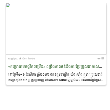
ចេញ​ផ្សាយ​ ៧ សីហា ២០២៦
121
«គម្រោងមេគង្គរីកចម្រើន» ពង្រឹងភាពធន់នឹងការប្រែប្រួល​អាកាស​​ធាតុ និងលើកកម្ពស់ជីវភាពសហគមន៍ជនជាតិភាគតិច នៅខេត្តរតនគិរី និងមណ្ឌលគិរី
នៅថ្ងៃទី៥–៦ ខែសីហា ឆ្នាំ២០២៦ ឯកឧត្ដមបណ្ឌិត យ៉ង សាំង កុមារ រដ្ឋលេខាធិ
ការក្រសួងកសិកម្ម រុក្ខាប្រមាញ់ និងនេសាទ បាន​អញ្ជើញជាអធិបតីភាពដ៏ខ្ពង់ខ្ពស់
ក្នុង «សិក្ខាសាលាឆ្លុះ​បញ្ចាំង​ការ​សហការគ្នារវាងមន្ត្រីកសិកម្មឃុំ...