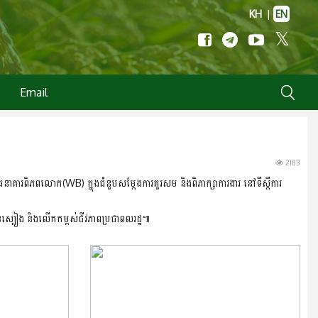
KH
|
EN
Email
2183
ធនាគារពិភពលោក(WB) ក្នុងជំនួបសម្តែងការគួរសម​ និងពិភាក្សាការងារ​ នៅទីស្តីការ
សុខស្បៀង​ និងលើកកម្ពស់ជីវភាពប្រជាពលរដ្ឋ​៕