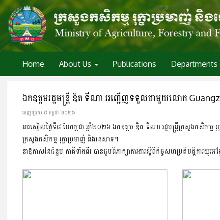
Home
About Us
Publications
Departments
ឯកឧត្តមរដ្ឋមន្រ្តី ឌិត​ ទីណា​ អញ្ជើញទទួលជាមួយលោក Guangzh
ចេញ​ផ្សាយ​ ៨ កក្កដា ២០២៦
នារសៀលថ្ងៃទី៨​ ខែកក្កដា​ ឆ្នាំ២០២៦​ ឯកឧត្តម ឌិត​ ទីណា​ រដ្ឋមន្រ្តី​ក្រសួងក
ក្រសួងកសិកម្ម​ រុក្ខាប្រមាញ់​ និងនេសាទ។
នាឱកាសនៃជំនួប​ ភាគីទាំងពីរ​ បានជួបពិភាក្សាការងារស្តីពីកិច្ចសហប្រតិបត្តិការយូរ