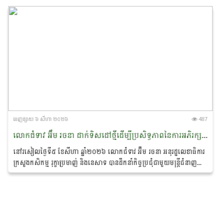
ចេញ​ផ្សាយ​ ៦ សីហា ២០២៦
487
លោកជំទាវ អ៊ឹម រចនា ដាក់ទិសដៅថ្មីដើម្បីប្រសិទ្ធភាពនៃការអភិរក្ស​ផ្សោត​ទន្លេមេគង្គ និងផ្តាំផ្ញើឱ្យឆ្មាំទន្លេយកចិត្តទុកដាក់លើសុវត្ថិភាព​ពេលចេញល្បាតក្នុងរដូវវស្សា
នៅរសៀលថ្ងៃទី៥ ខែសីហា ឆ្នាំ២០២៦ លោកជំទាវ អ៊ឹម រចនា អនុរដ្ឋ​លេខាធិការ
ក្រសួងកសិកម្ម រុក្ខាប្រមាញ់ និងនេសាទ បានដឹកនាំកិច្ចប្រជុំជាមួយមន្ត្រីជំនាញ
ដែលមានលោកបណ្ឌិត...