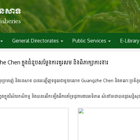
General Directorates
Public Services
E-Library
e Chen ក្នុងជំនួបសម្តែងការគួរសម​ និងពិភាក្សាការងារ
សិកម្ម​ រុក្ខាប្រមាញ់​ និងនេសាទ​ បានអញ្ជើញទទួលជាមួយលោក Guangzhe Chen និងគណៈប្រតិភូ
អង្វែង​ក្នុងវិស័យកសិកម្ម​ និងបានលើកឡើងពីការគាំទ្រ​នូវការងារអាទិភាព​ សំដៅធានាបាននូវសន្តិ