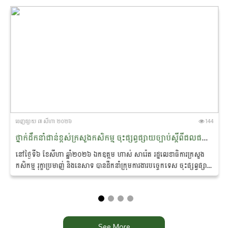
ចេញ​ផ្សាយ​ ៧ សីហា ២០២៦
144
ថ្នាក់ដឹកនាំជាន់ខ្ពស់ក្រសួងកសិកម្ម ចុះផ្សព្វផ្សាយច្បាប់​ស្តី​ពីជលផល និងការប្រើប្រាស់ឧបករណ៍នេសាទស្របច្បាប់ ជូនប្រជាពលរដ្ឋ នៅស្រុកកំពង់លែង ខេត្តកំពង់ឆ្នាំង
នៅថ្ងៃទី៦ ខែសីហា ឆ្នាំ២០២៦ ឯកឧត្តម ហាស់ សារ៉េត រដ្ឋ​លេខា​ធិការ​ក្រសួង
កសិកម្ម រុក្ខាប្រមាញ់ និងនេសាទ បានដឹកនាំ​ក្រុម​ការងារបច្ចេកទេស ចុះផ្សព្វផ្សាយ
ច្បាប់ស្តីពីជលផល...
See More