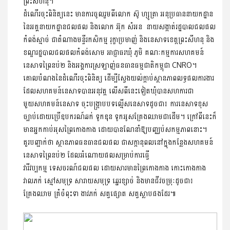
ព្រះសីហនុ។
ដំណើរចុះពិនិត្យនេះ មានការចូលរួមពីលោក ស៊ូ ហ្សូត្រា អនុប្រធាន​នាយក​ដ្ឋាន
នៃអគ្គនាយកដ្ឋានជលផល និងលោក អ៊ុក សំអន នាយ​សង្កាត់​រដ្ឋបាលជលផល
កំពង់ស្មាច់ ជាតំណាងមន្ទីរកសិកម្ម រុក្ខា​ប្រមាញ់ និងនេសាទខេត្តព្រះសីហនុ និង
ខណ្ឌរដ្ឋបាល​ជលផល​កំពង់សោម អាជ្ញាធរឃុំ ភូមិ គណៈកម្មការសហគមន៍
នេសាទ​ព្រៃនប់២ និងអង្គការស្រឡាញ់ធនធានធម្មជាតិកម្ពុជា CNRO។
គោលបំណងនៃដំណើរចុះពិនិត្យ ដើម្បីស្វែងយល់ក្តាប់ស្ថានភាព​លទ្ធ​ផលការងារ
ដែលសហគមន៍នេសាទបានអនុវត្ត លើសពីនេះ​ទៀត​ឃុំបានសហការជា
មួយសហគមន៍នេសាទ ចុះបង្ក្រាបបទល្មើស​នេសាទ​ដូចជា៖ ការនេសាទខុស
ច្បាប់ដោយប្រើឧបករណ៍ឆក់ ទូកឌុន ទូកអូសគ្រែងឈាមជាដើម។ ក្រៅពីនេះក៏
មានអ្នកកាប់អុស​ព្រៃកោង​កាង ដោយបានណែនាំឱ្យបញ្ឈប់សកម្មភាពនោះ។
គួរបញ្ជាក់ថា ស្ថានភាពធនធានជលផល ជាសក្តានុពល​នៅក្នុងកន្លែង​សហគមន៍
នេសាទព្រៃនប់២ ដែលអំណោយផល​សម្រាប់​​ការ​ធ្វើ
​វារីវប្បកម្ម ទេសចរណ៍ជលផល ដោយសារមានព្រៃកោងកាង កោះ​កោងកាង
វាលភក់ ស្មៅសមុទ្រ សារាយសមុទ្រ ឆ្នេរខ្សាច់ និងមានជីវ​ចម្រុៈដូចជា៖
គ្រែងឈាម គ្រំចំពុះទា ងាវភក់ សត្វផ្សោត សត្វស្លាប​ផងដែរ៕