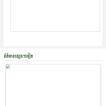
ព័ត៌មានផ្សេងៗទៀត