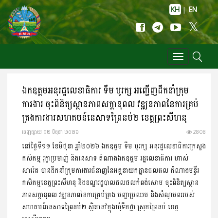
KH
|
EN
Toggle
navigation
ឯកឧត្តមអនុរដ្ឋលេខាធិការ ទឹម បូរក្ស អញ្ជើញដឹកនាំក្រុម
ការងារ ចុះពិនិត្យ​ស្ថានភាពសក្តានុពល វឌ្ឍនភាពនៃការគ្រប់
គ្រងការងារ​សហគមន៍នេសាទព្រៃនប់២ ខេត្តព្រះសីហនុ
ចេញ​ផ្សាយ​ ១២ មិថុនា ២០២៦
2808
នៅថ្ងៃទី១១ ខែមិថុនា ឆ្នាំ២០២៦ ឯកឧត្តម ទឹម បូរក្ស អនុរដ្ឋលេខា​ធិកា​រក្រសួង
កសិកម្ម រុក្ខាប្រមាញ់ និងនេសាទ តំណាងឯកឧត្តម រដ្ឋលេខាធិការ ហាស់
សារ៉េត បានដឹកនាំក្រុមការងារជំនាញ​នៃអគ្គ​នាយកដ្ឋានជលផល តំណាងមន្ទីរ
កសិកម្មខេត្តព្រះសីហនុ និងខណ្ឌ​រដ្ឋបាលជលផលកំពង់សោម ចុះពិនិត្យស្ថាន
ភាពសក្តានុពល វឌ្ឍនភាព​​នៃ​ការគ្រប់គ្រង បញ្ហាប្រឈម និងសំណូមពររបស់​
សហគមន៍​នេសាទព្រៃនប់២ ស្ថិតនៅក្នុងឃុំទឹកថ្លា ស្រុកព្រៃនប់ ខេត្ត