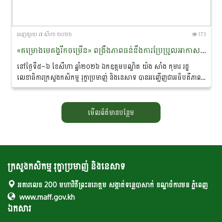
ចេញ​ផ្សាយ​ ៧ សីហា ២០២៦
173
«គម្រោងមេគង្គរីកចម្រើន» ពង្រឹងភាពធន់នឹងការប្រែប្រួល​អាកាស​​ធាតុ និងលើកកម្ពស់ជីវភាពសហគមន៍ជនជាតិភាគតិច នៅខេត្តរតនគិរី និងមណ្ឌលគិរី
នៅថ្ងៃទី៥–៦ ខែសីហា ឆ្នាំ២០២៦ ឯកឧត្ដមបណ្ឌិត យ៉ង សាំង កុមារ រដ្ឋ
លេខាធិការក្រសួងកសិកម្ម រុក្ខាប្រមាញ់ និងនេសាទ បាន​អញ្ជើញជាអធិបតីភាពដ៏
ខ្ពង់ខ្ពស់ក្នុង «សិក្ខាសាលាឆ្លុះ​បញ្ចាំង​ការ​សហការគ្នារវាងមន្ត្រីកសិកម្មឃុំ...
មើលព័ត៌មានបន្ថែម
ក្រសួងកសិកម្ម រុក្ខាប្រមាញ់ និងនេសាទ
អគារលេខ 200 មហាវិថីព្រះនរោត្តម សង្កាត់ទន្លេបាសាក់ ខណ្ឌចំការមន ភ្នំពេញ
www.maff.gov.kh
ឯកសារ