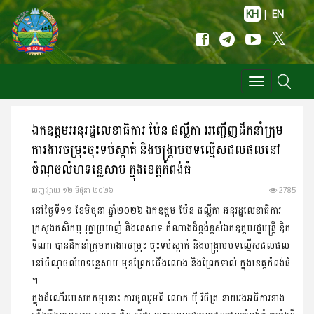
KH
|
EN
Toggle
navigation
ឯកឧត្តមអនុរដ្ឋលេខាធិការ ប៉ែន ផល្លីកា អញ្ជើញដឹកនាំក្រុម
ការងារ​ចម្រុះ​ចុះទប់ស្កាត់ និងបង្ក្រាបបទល្មើសជលផលនៅ
ចំណុចលំហទន្លេសាប ក្នុងខេត្តកំពង់ធំ
ចេញ​ផ្សាយ​ ១២ មិថុនា ២០២៦
2785
នៅថ្ងៃទី១១ ខែមិថុនា ឆ្នាំ២០២៦ ឯកឧត្ដម ប៉ែន ផល្លីកា អនុរដ្ឋលេខាធិការ​
ក្រសួង​កសិកម្ម រុក្ខាប្រមាញ់ និងនេសាទ តំណាងដ៏ខ្ពង់ខ្ពស់ឯកឧត្ដមរដ្ឋមន្ត្រី ឌិត
ទីណា បានដឹកនាំក្រុមការងារចម្រុះ ចុះទប់ស្កាត់ និងបង្ក្រាបបទល្មើសជលផល
នៅចំណុចលំហទន្លេសាប មុខព្រែកជើងលោង និងព្រែកទាល់ ក្នុងខេត្តកំពង់ធំ
។
ក្នុងដំណើរបេសកកម្មនោះ ការចូលរួមពី លោក ប៉ី វិចិត្រ នាយរងអធិការខាង​