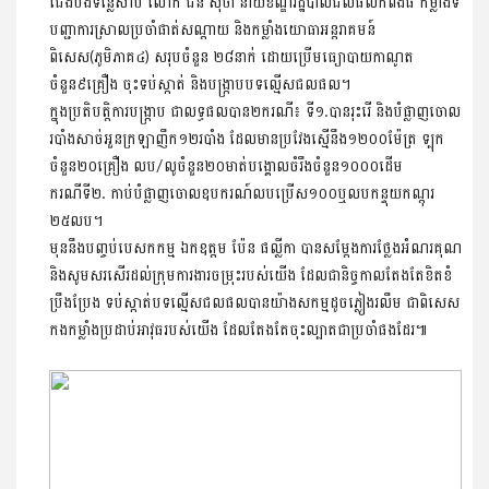
ជើង​បឹងទន្លេសាប លោក ជិន ស៊ីថា នាយខណ្ឌរដ្ឋបាលជលផលកំពង់ធំ កម្លាំង​ទី​
បញ្ជាការ​ស្រាលប្រចាំផាត់សណ្តាយ និងកម្លាំងយោធាអន្តរាគមន៍​
ពិសេស(ភូមិភាគ៤) សរុបចំនួន ២៨នាក់ ដោយប្រើមធ្យោបាយកាណូត​
ចំនួន៩គ្រឿង ចុះទប់ស្កាត់ និងបង្ក្រាបបទល្មើសជលផល។
ក្នុងប្រតិបត្តិការបង្ក្រាប ជាលទ្ធផលបាន២ករណី៖ ទី១.បានរុះរើ និងបំផ្លាញ​ចោល​
របាំងសាច់អួនក្រឡាញឹក១២របាំង ដែលមានប្រវែងស្មើនឹង១២០០ម៉ែត្រ ទ្បុក
ចំនួន២០គ្រឿង លប/លូចំនួន២០មាត់បង្គោលចំរឹងចំនួន១០០០ដើម
ករណីទី២. កាប់បំផ្លាញចោលឧបករណ៍លបប្រើស១០០ឬលបកន្ទុយ​កណ្ដុរ​
២៥លប។
មុននឹងបញ្ចប់បេសកកម្ម ឯកឧត្តម ប៉ែន ផល្លីកា បានសម្តែងការថ្លែងអំណរគុណ
និងសូមសរសើរដល់ក្រុមការងារចម្រុះរបស់យើង ដែលជានិច្ចកាលតែងតែខិតខំ​
ប្រឹង​​ប្រែង ទប់ស្កាត់បទល្មើសជលផលបានយ៉ាងសកម្មដូចភ្លៀងរលឹម ជា​ពិសេស​​​
កងកម្លាំងប្រដាប់អាវុធរបស់យើង ដែលតែងតែចុះល្បាត​ជាប្រចាំ​ផងដែរ៕