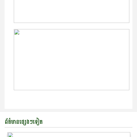
ព័ត៌មានផ្សេងៗទៀត