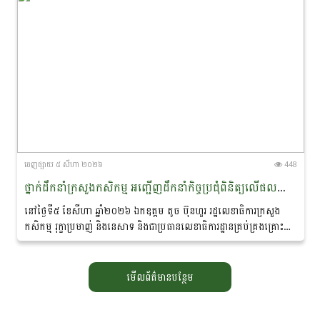
ចេញ​ផ្សាយ​ ៥ សីហា ២០២៦
448
ថ្នាក់ដឹកនាំក្រសួងកសិកម្ម អញ្ជើញដឹកនាំកិច្ចប្រជុំពិនិត្យលើផលប៉ះពាល់ដំណាំស្រូវដោយគ្រោះរាំងស្ងួត និងត្រៀមបម្រុងឆ្លើយតបបញ្ចេញគ្រាប់ពូជ
នៅថ្ងៃទី៥ ខែសីហា ឆ្នាំ២០២៦ ឯកឧត្តម តូច ប៊ុនហួរ រដ្ឋលេខាធិការក្រសួង
កសិកម្ម រុក្ខាប្រមាញ់ និងនេសាទ និងជាប្រធានលេខាធិការដ្ឋានគ្រប់គ្រងគ្រោះ
មហន្តរាយប្រចាំក្រសួងកសិកម្ម...
មើលព័ត៌មានបន្ថែម