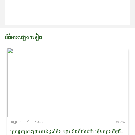
ព័ត៌មានផ្សេងៗទៀត
ចេញ​ផ្សាយ​ ៦ សីហា ២០២៦
239
ក្រុមអ្នកស្រាវជ្រាវជាន់ខ្ពស់ចិន ឡាវ និងមីយ៉ាន់ម៉ា ធ្វើទស្សន​កិច្ច​ពិនិត្យជាក់ស្តែងនៅដែនជម្រកសត្វផ្សោតទន្លេមេគង្គ ក្នុងខេត្តក្រចេះ