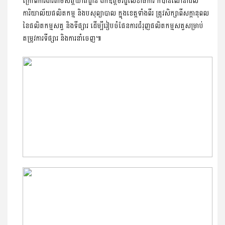
ក្រៅពីការងារតាមសត្តឃាតដ្ឋាន ឯកឧត្តមរដ្ឋលេខាធិការ ក៏បានណែនាំដល់
ការិយាល័យផលិតកម្ម និងបសុព្យាបាល ក្នុងខេត្តទាំងពីរ ត្រូវសិក្សាពីសក្តានុពល
នៃផលិតកម្មសត្វ និងទីផ្សារ ដើម្បីរៀបចំផែនការជំរុញផលិតកម្មសត្វសម្រាប់
តម្រូវការទីផ្សារ និងការនាំចេញ៕