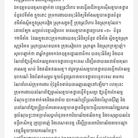
ឯកឧត្តមបានគូសបញ្ជាក់ថា ខេត្តព្រះវិហារ មានធ្វើអាជីវកម្មភាស៊ីសត្តឃាតដ្ឋាន
ចំនួន៨ទីតាំង ក្នុងនោះ ក្រុមការងារបានចុះពិនិត្យទីតាំងសត្តឃាតដ្ឋានចំនួន
៥ទីតាំងស្ថិតក្នុងស្រុករវៀង ស្រុកសង្គមថ្មី ក្រុងព្រះវិហារ និងស្រុកគូលែន។
ដោយឡែក សម្រាប់ខេត្តសៀមរាប មានសត្តឃាតដ្ឋានប្រភេទ «ខ» ចំនួន
១២ទីតាំង ដែលក្នុងនោះក្រុមការងារបានចុះពិនិត្យចំនួន ៥ទីតាំង ស្ថិតក្នុងស្រុក
សូទ្រនិគម ស្រុកប្រាសាទបាគង ក្រុងសៀមរាប ស្រុកពួក និងស្រុកក្រឡាញ់។
សូមបញ្ជាក់ថា នាឆ្នាំកន្លងមកឯកឧត្តមរដ្ឋលេខាធិការ បានចុះពិនិត្យ និងបាន
ណែនាំឱ្យធ្វើការកែលម្អតាមបទដ្ឋានបច្ចេកទេស ដើម្បីធានាបានអនាម័យគុណ
ភាពសត្វ សាច់ និងផលិតផលសត្វ។ ជារួមម្ចាស់សត្តឃាតដ្ឋានបានធ្វើការកែលម្អ
ឧបករណ៍ និងបំពាក់សម្ភារៈមួយចំនួនស្របតាមបទដ្ឋានបច្ចេកទេស តាមការ
ណែនាំរបស់ក្រុមការងារ ប៉ុន្តែមិនទាន់បានពេញលេញនៅឡើយ។ ហេតុនេះ
ក្រុមការងារបានណែនាំឱ្យម្ចាស់សត្តឃាតដ្ឋានធ្វើកិច្ចសន្យា ឱ្យធ្វើការកែលម្អ
ចំណុចខ្វះខាតទាក់ទងនឹងអនាម័យ ឧបករណ៍ប្រើប្រាស់និងបរិស្ថានជុំវិញ និង
បានណែនាំឱ្យមន្ត្រីប្រចាំការតាមសត្តឃាតដ្ឋាននីមួយៗធ្វើរបាយការណ៍វឌ្ឍនភាព
នូវចំណុចខ្វះខាតប្រចាំសប្តាហ៍ជូនមកការិយាល័យផលិតកម្ម និងបសុព្យាបាលនៃ
មន្ទីរកសិកម្ម រុក្ខាប្រមាញ់ និងនេសាទខេត្ត ដើម្បីប្រធានការិយាល័យតាមបណ្តា
ខេត្តនីមួយៗរាយការណ៍បន្ត។