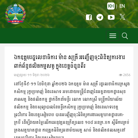
KH
|
EN
Toggle
navigation
ឯកឧត្តមរដ្ឋលេខាធិការ ម៉ាន សុគ្រី អញ្ជើញចុះពិនិត្យការងារ
ពាក់ព័ន្ធផលិតកម្មសត្វ ក្នុងខេត្តចំនួនពីរ
ចេញ​ផ្សាយ​ ១១ មិថុនា ២០២៦
2656
នៅថ្ងៃទី៩-១១ ខែមិថុនា ឆ្នាំ២០២៦ ឯកឧត្តម ម៉ាន សុគ្រី រដ្ឋលេខាធិការក្រសួង
កសិកម្ម រុក្ខាប្រមាញ់ និងនេសាទ អមដោយមន្រ្តីជំនាញនៃអគ្គនាយកដ្ឋានសុខ
ភាពសត្វ និងផលិតកម្ម ថ្នាក់ដឹកនាំមន្ទីរ លោក លោកស្រី មន្ត្រីការិយាល័យ
ផលិតកម្ម និងបសុព្យាបាលនៃមន្ទីរកសិកម្ម រុក្ខាប្រមាញ់ និងនេសាទខេត្ត
ព្រះវិហារ និងខេត្តសៀមរាប បានអញ្ជើញចុះពិនិត្យការងារសត្តឃាតដ្ឋានគោ-
ក្របី ដើម្បីវាយតម្លៃលើការអនុវត្តអនុក្រឹត្យលេខ ១០៨ អនក្រ.បក ស្តីពីការគ្រប់
គ្រងសត្តឃាតដ្ឋាន ការត្រួតពិនិត្យអនាម័យសត្វ សាច់ និងផលិតផលសត្វនៅ
ខេត្តព្រះវិហារ និងខេត្តសៀមរាប។