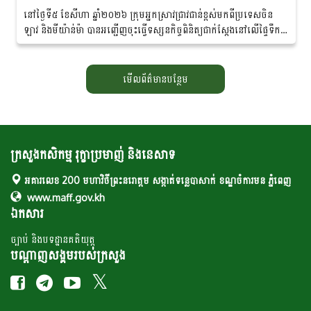
នៅថ្ងៃទី៥ ខែសីហា ឆ្នាំ២០២៦ ក្រុមអ្នកស្រាវជ្រាវជាន់ខ្ពស់ម​ក​ពី​ប្រទេសចិន
ឡាវ និងមីយ៉ាន់ម៉ា បានអញ្ជើញចុះធ្វើទស្សនកិច្ច​ពិនិត្យ​ជាក់ស្តែងនៅលើផ្ទៃទឹក
នៃទន្លេមេគង្គ...
មើលព័ត៌មានបន្ថែម
ក្រសួងកសិកម្ម រុក្ខាប្រមាញ់ និងនេសាទ
អគារលេខ 200 មហាវិថីព្រះនរោត្តម សង្កាត់ទន្លេបាសាក់ ខណ្ឌចំការមន ភ្នំពេញ
www.maff.gov.kh
ឯកសារ
ច្បាប់ និងបទដ្ឋានគតិយុត្ត
បណ្តាញសង្គមរបស់ក្រសួង