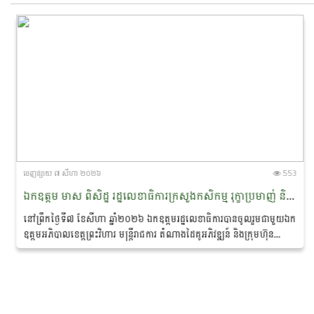
ចេញ​ផ្សាយ​ ៧ សីហា ២០២៦
553
ឯកឧត្តម មាស ពិសិដ្ឋ រដ្ឋលេខាធិការក្រសួងកសិកម្ម រុក្ខាប្រមាញ់ និងនេសាទ បានចូលរួមជាអធិបតីភាពក្នុងពិធីចុះហត្ថលេខាលក់-ទិញផលិតផលកសិកម្មសរីរាង្គ នៅខេត្តព្រះវិហារ
នៅព្រឹកថ្ងៃទី៧ ខែសីហា ឆ្នាំ២០២៦ ឯកឧត្តមរដ្ឋលេខាធិការបានចូលរួមជាមួយឯក
ឧត្តមអភិបាលខេត្តព្រះវិហារ មន្ត្រីរាជការ តំណាងដៃគូអភិវឌ្ឍន៍ និងក្រុមហ៊ុន
ឯកជន ព្រមទាំងប្រជាកសិករ...