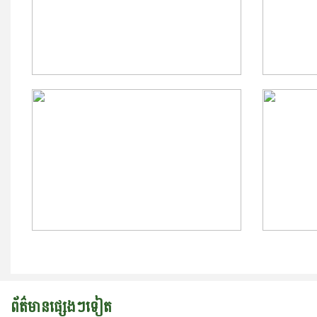
ព័ត៌មានផ្សេងៗទៀត