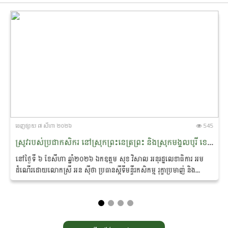
ចេញ​ផ្សាយ​ ៧ សីហា ២០២៦
545
ស្រូវរបស់ប្រជាកសិករ នៅស្រុកព្រះ​នេត្រព្រះ និងស្រុកមង្គលបូរី ខេត្តបន្ទាយមានជ័យ ត្រូវបានអន្តរាគមន៍​សង្គ្រោះ ​​ស្តារ​បានឡើង​វិញស្ទើរទាំងស្រុង
នៅថ្ងៃទី ៦ ខែសីហា ឆ្នាំ២០២៦ ឯកឧត្តម សុខ វិសាល អនុ​រដ្ឋលេខាធិការ អម
ដំណើរដោយលោកស្រី អន ស៊ីថា ប្រធាន​ស្តីទី​មន្ទីរកសិកម្ម រុក្ខាប្រមាញ់ និង
នេសាទខេត្តបន្ទាយមានជ័យ ព្រមទាំងមន្ត្រីបច្ចេកទេស...