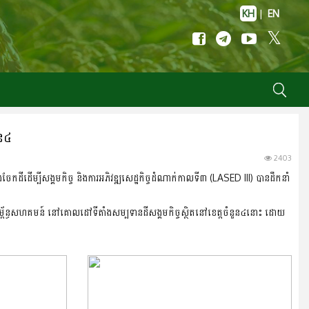
KH
|
EN
ួន៤
2403
កដីដើម្បីសង្គមកិច្ច និងការអភិវឌ្ឍ​សេដ្ឋកិច្ច​ដំណាក់កាលទី៣ (LASED III) បានដឹកនាំ
ាសម្ព័ន្ធសហគមន៍ នៅគោលដៅទីតាំងសម្បទានដី​សង្គមកិច្ចស្ថិតនៅខេត្តចំនួន៤នោះ ដោយ