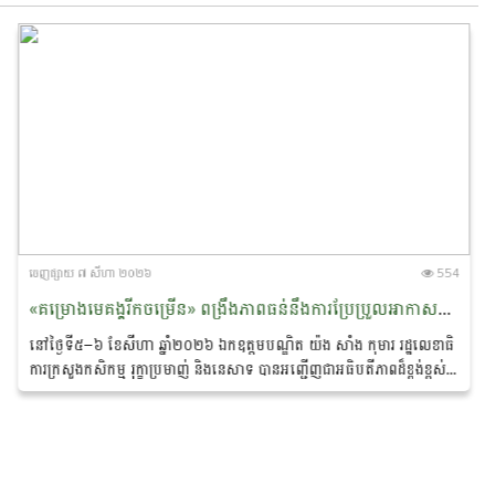
ចេញ​ផ្សាយ​ ៧ សីហា ២០២៦
554
«គម្រោងមេគង្គរីកចម្រើន» ពង្រឹងភាពធន់នឹងការប្រែប្រួល​អាកាស​​ធាតុ និងលើកកម្ពស់ជីវភាពសហគមន៍ជនជាតិភាគតិច នៅខេត្តរតនគិរី និងមណ្ឌលគិរី
នៅថ្ងៃទី៥–៦ ខែសីហា ឆ្នាំ២០២៦ ឯកឧត្ដមបណ្ឌិត យ៉ង សាំង កុមារ រដ្ឋលេខាធិ
ការក្រសួងកសិកម្ម រុក្ខាប្រមាញ់ និងនេសាទ បាន​អញ្ជើញជាអធិបតីភាពដ៏ខ្ពង់ខ្ពស់
ក្នុង «សិក្ខាសាលាឆ្លុះ​បញ្ចាំង​ការ​សហការគ្នារវាងមន្ត្រីកសិកម្មឃុំ...