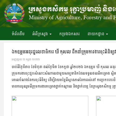
ទំព័រ​ដើម
អំពី​ក្រសួង
កម្រងឯកសារ
នាយកដ្ឋាន
ឯកឧត្តមអនុរដ្ឋលេខាធិការ ឃី កុសល ដឹកនាំក្រុមការងារចុះ​ពិនិត្យ
ចេញ​ផ្សាយ​ ២ កក្កដា ២០២៦
ចាប់ពីថ្ងៃទី៣០ ខែមិថុនា ដល់ថ្ងៃទី៣ ខែកក្កដា ឆ្នាំ២០២៦ ឯកឧត្ដម ឃី កុសល អនុរដ
ក្រុមការងារចុះជួប​សំណេះ​សំណាលជាមួយសម្បទានិកដែលទទួលផលពីគម្រោង ស្ថិតក្នុងខេ
គោលបំណងនៃការចុះពិនិត្យ ដើម្បីវាយតម្លៃពីស្ថានភាពនៃការរស់នៅ ការ​ប្រកប​របរ
មានការចូលរួមពីក្រុមការងារគម្រោង​ថ្នាក់កណ្តាល និងថ្នាក់ខេត្ត នៃក្រសួងកសិកម្ម រុ