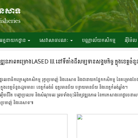
អគ្គនាយកដ្ឋាន
សេវាសាធារណៈ
បណ្ណាល័យកសិកម្ម
អ៉ីម៉ែល
​វឌ្ឍនភាព​គម្រោងLASED lll នៅទីតាំងដីសម្បទានសង្គមកិច្ច ក្នុងខេត្តចំន
្ឋលេខាធិការក្រសួងកសិកម្ម រុក្ខាប្រមាញ់ និងនេសាទ និងជា​នាយក​ផ្នែកកសិកម្ម នៃគម្រោងបែងចែ
ត្ត​ចំនួន៤រួមមាន៖ ខេត្តកំពង់ធំ ឧត្តរមានជ័យ បន្ទាយមានជ័យ និងខេត្តកំពង់ឆ្នាំង។
ចិញ្ចឹមជីវិត បញ្ហាប្រឈម និងសំណូមពរ ព្រមទាំងចុះពិនិត្យវឌ្ឍនភាព នៃការកសាងហេដ្ឋារចន
ក្ខាប្រមាញ់ និងនេសាទ៕