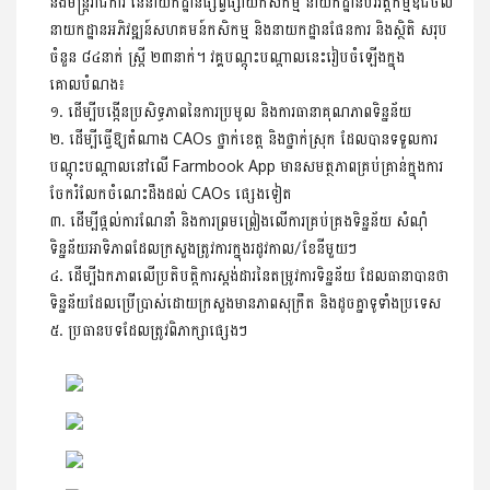
និងមន្រ្តីរាជការ នៃនាយកដ្ឋានផ្សព្វផ្សាយកសិកម្ម នាយកដ្ឋានបរិវត្តកម្មឌីជីថល
នាយកដ្ឋានអភិវឌ្ឍន៍សហគមន៍កសិកម្ម និងនាយកដ្ឋានផែនការ និងស្ថិតិ សរុប
ចំនួន ៨៤នាក់ ស្រ្តី ២៣នាក់។ វគ្គបណ្ដុះបណ្ដាលនេះរៀបចំឡើងក្នុង
គោលបំណង៖
១. ដើម្បីបង្កើនប្រសិទ្ធភាពនៃការប្រមូល និងការធានាគុណភាពទិន្នន័យ
២. ដើម្បីធ្វើឱ្យតំណាង CAOs ថ្នាក់ខេត្ត និងថ្នាក់ស្រុក ដែលបានទទួលការ
បណ្ដុះបណ្ដាលនៅលើ Farmbook App មានសមត្ថភាពគ្រប់គ្រាន់ក្នុងការ
ចែករំលែកចំណេះដឹងដល់ CAOs ផ្សេងទៀត
៣. ដើម្បីផ្ដល់ការណែនាំ និងការព្រមព្រៀងលើការគ្រប់គ្រងទិន្នន័យ សំណុំ
ទិន្នន័យអាទិភាពដែលក្រសួងត្រូវការក្នុងរដូវកាល/ខែនីមួយៗ
៤. ដើម្បីឯកភាពលើប្រតិបត្តិការស្ដង់ដារនៃតម្រូវការទិន្នន័យ ដែលធានាបានថា
ទិន្នន័យដែលប្រើប្រាស់ដោយក្រសួងមានភាពសុក្រឹត និងដូចគ្នាទូទាំងប្រទេស
៥. ប្រធានបទដែលត្រូវពិភាក្សាផ្សេងៗ