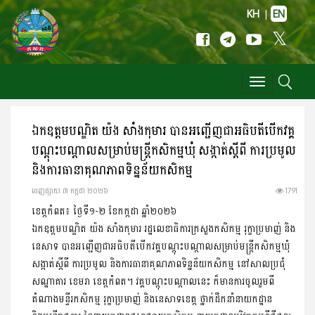
KH
|
EN
Toggle
navigation
ឯកឧត្តមបណ្ឌិត យ៉ង សាំងកុមារ បានអញ្ជើញជាអធិបតីបើកវគ្គ
បណ្ដុះបណ្ដាលសម្រាប់មន្រ្តីកសិកម្មឃុំ សង្កាត់ស្តីពី ការប្រមូល
និងការធានាគុណភាពទិន្នន័យកសិកម្ម
ចេញ​ផ្សាយ​ ៣ កក្កដា ២០២៦
1791
ខេត្តកំពត៖ ថ្ងៃទី១-២ ខែកក្កដា ឆ្នាំ២០២៦
ឯកឧត្តមបណ្ឌិត យ៉ង សាំងកុមារ រដ្ឋលេខាធិការក្រសួងកសិកម្ម រុក្ខាប្រមាញ់ និង
នេសាទ បានអញ្ជើញជាអធិបតីបើកវគ្គបណ្ដុះបណ្ដាលសម្រាប់មន្រ្តីកសិកម្មឃុំ
សង្កាត់ស្តីពី ការប្រមូល និងការធានាគុណភាពទិន្នន័យកសិកម្ម នៅសាលប្រជុំ
សណ្ឋាគារ ខេមរា ខេត្តកំពត។ វគ្គបណ្ដុះបណ្ដាលនេះ ក៏មានការចូលរួមពី
តំណាងមន្ទីរកសិកម្ម រុក្ខាប្រមាញ់ និងនេសាទខេត្ត ថ្នាក់ដឹកនាំនាយកដ្ឋាន