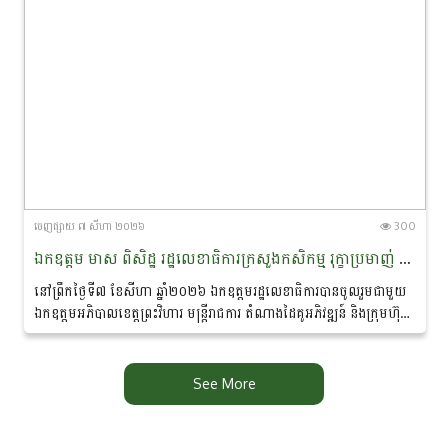
ចេញ​ផ្សាយ​ ៧ សីហា ២០២៦
300
ឯកឧត្តម មាស ពិសិដ្ឋ រដ្ឋលេខាធិការក្រសួងកសិកម្ម រុក្ខាប្រមាញ់ និងនេសាទ បានចូលរួមជាអធិបតីភាពក្នុងពិធីចុះហត្ថលេខាលក់-ទិញផលិតផលកសិកម្មសរីរាង្គ នៅខេត្តព្រះវិហារ
នៅព្រឹកថ្ងៃទី៧ ខែសីហា ឆ្នាំ២០២៦ ឯកឧត្តមរដ្ឋលេខាធិការបានចូលរួមជាមួយ
ឯកឧត្តមអភិបាលខេត្តព្រះវិហារ មន្ត្រីរាជការ តំណាងដៃគូអភិវឌ្ឍន៍ និងក្រុមហ៊ុន
ឯកជន ព្រមទាំងប្រជាកសិករ...
See More