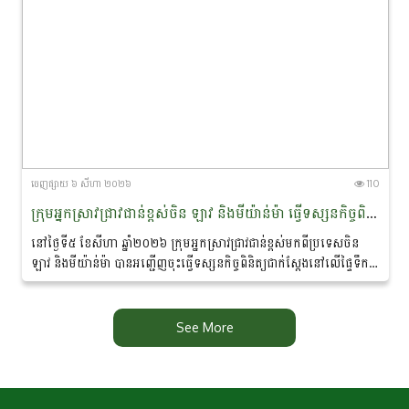
ចេញ​ផ្សាយ​ ៦ សីហា ២០២៦
110
ក្រុមអ្នកស្រាវជ្រាវជាន់ខ្ពស់ចិន ឡាវ និងមីយ៉ាន់ម៉ា ធ្វើទស្សន​កិច្ច​ពិនិត្យជាក់ស្តែងនៅដែនជម្រកសត្វផ្សោតទន្លេមេគង្គ ក្នុងខេត្តក្រចេះ
នៅថ្ងៃទី៥ ខែសីហា ឆ្នាំ២០២៦ ក្រុមអ្នកស្រាវជ្រាវជាន់ខ្ពស់ម​ក​ពី​ប្រទេសចិន
ឡាវ និងមីយ៉ាន់ម៉ា បានអញ្ជើញចុះធ្វើទស្សនកិច្ច​ពិនិត្យ​ជាក់ស្តែងនៅលើផ្ទៃទឹក
នៃទន្លេមេគង្គ...
See More