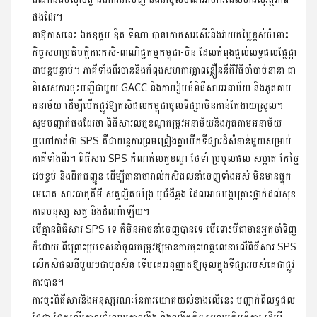
ផងដែរ។
នាឱកាសនេះ ឯកឧត្តម ឌិត ទីណា បានកោតសរសើរនិងវាយតម្លៃខ្ពស់ចំពោះ
កិច្ចសហប្រតិបត្តិការកសិ-ពាណិជ្ជកម្មកម្ពុជា-ចិន ដែលកំពុងផ្តល់លទ្ធផលផ្លែផ្កា
ជាបន្តបន្ទាប់។ ភាគីទាំងពីរបាននិងកំពុងសហការគ្នាពន្លឿននីតិវិធីចាំបាច់នានា ជា
ពិសេសការចុះបញ្ជីជាមួយ GACC និងការរៀបចំពិធីសារអនាម័យ និងភូតគាម
អនាម័យ ដើម្បីបើកផ្លូវឱ្យកសិផលកម្ពុជាចូលទីផ្សារចិនកាន់តែងាយស្រួល។
សូមបញ្ជាក់ផងដែរថា ពិធីសារលក្ខខណ្ឌតម្រូវអនាម័យនិងភូតគាមអនាម័យ
ឬហៅកាត់ថា SPS គឺជាយន្តការព្រមព្រៀងគ្នាបើកទីផ្សារដ៏សំខាន់មួយសម្រាប់
ភាគីទាំងពីរ។ ពិធីសារ SPS កំណត់លក្ខខណ្ឌ ថែទាំ ប្រមូលផល សម្អាត កែច្នៃ
វេចខ្ចប់ និងដឹកជញ្ជូន ដើម្បីធានាថារាល់កសិផលនាំចេញទាំងអស់ មិនមានផ្ទុក
មេរោគ សារធាតុគីមី សត្វល្អិតចង្រៃ ឬជំងឺឆ្លង ដែលអាចបង្កគ្រោះថ្នាក់ដល់សុខ
ភាពមនុស្ស សត្វ និងដំណាំឡើយ។
បើគ្មានពិធីសារ SPS ទេ គឺមិនអាចនាំចេញបានទេ បើទោះបីជាមានអ្នកចាំទិញ
ក៏ដោយ ពីព្រោះប្រទេសនាំចូលតម្រូវឱ្យមានការចុះហត្ថលេខាលើពិធីសារ SPS
លើកសិផលនីមួយៗជាមុនសិន ទើបគេអនុញ្ញាតឱ្យចូលក្នុងទីផ្សាររបស់គេជាផ្លូវ
ការបាន។
ការចុះពិធីសារនិងអនុស្សរណៈនៃការយោគយល់ខាងលើនេះ បញ្ជាក់ពីលទ្ធផល