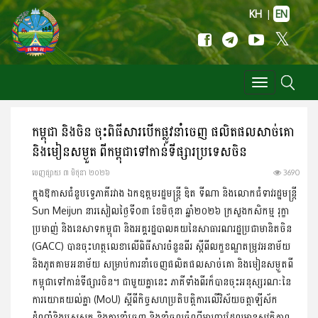
KH
|
EN
Toggle
navigation
កម្ពុជា និងចិន ចុះពិធីសារបើកផ្លូវនាំចេញ ផលិតផលសាច់គោ
និងមៀនសម្ងួត ពីកម្ពុជាទៅកាន់ទីផ្សារប្រទេសចិន
ចេញ​ផ្សាយ​ ៣ មិថុនា ២០២៦
3690
ក្នុងឱកាសជំនួបទ្វេភាគីរវាង ឯកឧត្តមរដ្ឋមន្ត្រី ឌិត ទីណា និងលោកជំទាវរដ្ឋមន្ត្រី
Sun Meijun នារសៀលថ្ងៃទី០៣ ខែមិថុនា ឆ្នាំ២០២៦ ក្រសួងកសិកម្ម រុក្ខា
ប្រមាញ់ និងនេសាទកម្ពុជា និងអគ្គរដ្ឋបាលគយនៃសាធារណរដ្ឋប្រជាមានិតចិន
(GACC) បានចុះហត្ថលេខាលើពិធីសារចំនួនពីរ ស្តីពីលក្ខខណ្ឌតម្រូវអនាម័យ
និងភូតគាមអនាម័យ សម្រាប់ការនាំចេញផលិតផលសាច់គោ និងមៀនសម្ងួតពី
កម្ពុជាទៅកាន់ទីផ្សារចិន។ ជាមួយគ្នានេះ ភាគីទាំងពីរក៏បានចុះអនុស្សរណៈនៃ
ការយោគយល់គ្នា (MoU) ស្តីពីកិច្ចសហប្រតិបត្តិការលើវិស័យចត្តាឡីស័ក
ដំណាំនិងបសុសត្វ និងការនាំចេញ និងនាំចូលចំណីអាហារដែលមានសុវត្ថិភាព