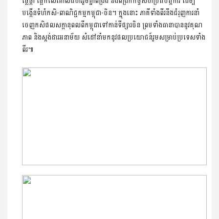
ផ្លែផ្កា ផ្អែកលើគោលជំហររួមគ្នាពង្រឹង និងពង្រីកកិច្ចសហប្រតិបត្តិការ ដើម្បី
បង្កើនទំហំកសិ-ពាណិជ្ជកម្មកម្ពុជា-ចិន។ ក្នុងនោះ ភាគីទាំងពីរនឹងជំរុញការនាំ
ចេញកសិផលសក្តានុពលពីកម្ពុជាទៅកាន់ទីផ្សារចិន ព្រមទាំងធានាបាននូវគុណ
ភាព និងស្តង់ដារអនាម័យ សំដៅនាំមកនូវផលប្រយោជន៍រួមសម្រាប់ប្រទេសទាំង
ពីរ៕