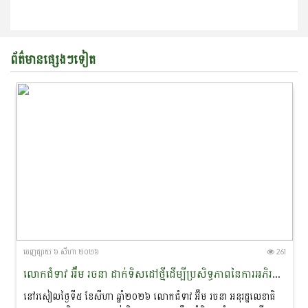
ព័ត៌មានផ្សេងៗទៀត
ចេញ​ផ្សាយ​ ៦ សីហា ២០២៦
261
លោកជំទាវ អ៊ឹម រចនា ដាក់ទិសដៅថ្មីដើម្បីប្រសិទ្ធភាពនៃការអភិរក្ស​ផ្សោត​ទន្លេមេគង្គ និងផ្តាំផ្ញើឱ្យឆ្មាំទន្លេយកចិត្តទុកដាក់លើសុវត្ថិភាព​ពេលចេញល្បាតក្នុងរដូវវស្សា
នៅរសៀលថ្ងៃទី៥ ខែសីហា ឆ្នាំ២០២៦ លោកជំទាវ អ៊ឹម រចនា អនុរដ្ឋ​លេខាធិ