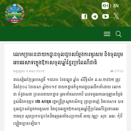
KH
|
EN
Toggle
navigation
លោកប្រធាននាយកដ្ឋានចូលជួបសម្តែងការគួរសម និងចូលរួម
អបអរសាទរក្នុងឱកាសចូលឆ្នាំខែ្មរប្រពៃណីជាតិ
ចេញ​ផ្សាយ​ ៥ មេសា ២០១៩
23702
នារសៀលថ្ងៃព្រហស្បតិ៍ ១៥រោច ខែផល្គុន ឆ្នាំច សំរឹទ្ធិស័ក ព.ស.២៥៦២ ត្រូវ
នឹងថ្ងៃ០៤ ខែមេសា ឆ្នាំ២០១៩ នាយកដ្ឋានកិច្ចការរដ្ឋបាលដឹកនាំដោយ លោក
ជា ច័ន្ទវាសនា ប្រធាននាយកដ្ឋាន ព្រមទាំងសហការី បានទទួលការអនុញ្ញាតដ៏ខ្ពង់
ខ្ពស់ពីឯកឧត្តម
វេង សាខុន
រដ្ឋមន្រ្តីក្រសួងកសិកម្ម រុក្ខាប្រមាញ់ និងនេសាទ បាន
ចូលជួបសម្តែងការគួរសម និងជូនពរក្នុងឱកាសចូលឆ្នាំថ្មីប្រពៃណីខ្មែរនាពេល
ខាងមុខ សូមប្រកបជួបតែនឹងពុទ្ធពរទាំង៤ប្រការគឺ អាយុ វណ្ណៈ សុខៈ ពលៈ កុំបី
ឃ្លៀងឃ្លាតឡើយ។