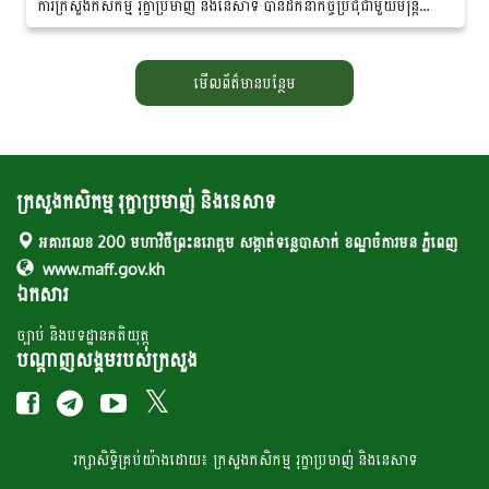
ការក្រសួងកសិកម្ម រុក្ខាប្រមាញ់ និងនេសាទ បានដឹកនាំកិច្ចប្រជុំជាមួយមន្ត្រី
ជំនាញ ដែលមានលោកបណ្ឌិត...
មើលព័ត៌មានបន្ថែម
ក្រសួងកសិកម្ម រុក្ខាប្រមាញ់ និងនេសាទ
អគារលេខ 200 មហាវិថីព្រះនរោត្តម សង្កាត់ទន្លេបាសាក់ ខណ្ឌចំការមន ភ្នំពេញ
www.maff.gov.kh
ឯកសារ
ច្បាប់ និងបទដ្ឋានគតិយុត្ត
បណ្តាញសង្គមរបស់ក្រសួង
រក្សា​​សិទ្ធិគ្រប់​​​យ៉ាង​ដោយ៖ ក្រសួង​កសិកម្ម​ រុក្ខា​ប្រមាញ់​ និង​​នេសាទ