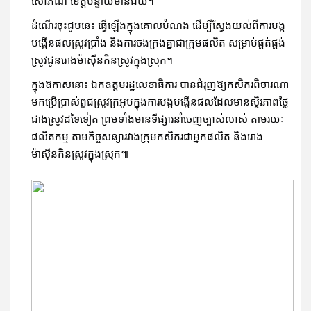
សោភ័ណ ខេត្តបន្ទាយមានជ័យ។
ដំណើរចុះជួបនេះ ធ្វើឡើងក្នុងគោលបំណង ដើម្បីស្វែងយល់ពីការបង្ក
បង្កើនផលស្រូវប្រាំង និងការចងក្រងគ្នាជាក្រុមផលិត សម្រាប់ផ្គត់ផ្គង់
ស្រូវជូនរោងម៉ាស៊ីនកិនស្រូវក្នុងស្រុក។
ក្នុងឱកាសនោះ ឯកឧត្តមរដ្ឋលេខាធិការ បានជំរុញឱ្យកសិករពិចារណា
មកប្រើប្រាស់ពូជស្រូវក្រអូបក្នុងការបង្កបង្កើនផលដែលមានស្ថិរភាពថ្លៃ
ជាងស្រូវដទៃទៀត ព្រមទាំងមានទីផ្សារនាំចេញច្បាស់លាស់ តាមរយៈ
ផលិតកម្ម តាមកិច្ចសន្យារវាងក្រុមកសិករជាអ្នកផលិត និងរោង
ម៉ាស៊ីនកិនស្រូវក្នុងស្រុក៕