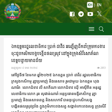
KH
|
EN
Toggle
navigation
ឯកឧត្តមរដ្ឋលេខាធិការ ប្រាក់ ដាវីដ អញ្ជើញដឹកនាំក្រុមការងារ
ចុះជួបកសិករបង្កបង្កើនផលស្រូវ នៅក្នុងក្រុងសិរីសោភ័ណ
ខេត្តបន្ទាយមានជ័យ
ចេញ​ផ្សាយ​ ៨ មករា ២០២៥
2813
នៅថ្ងៃទី៧ ខែមករា ឆ្នាំ២០២៥ ឯកឧត្តម ប្រាក់ ដាវីដ រដ្ឋលេខាធិការ
ក្រសួងកសិកម្ម រុក្ខាប្រមាញ់ និងនេសាទ រួមជាមួយ ឯកឧត្តម ហុង
ណារិត លោកជំទាវ លី សាគីណា លោកជំទាវ យ៉ើ អាស៊ីគីន អនុរដ្ឋ
លេខាធិការ លោក រុន សុផាន់ណារ៉ា អនុប្រធានមន្ទីរកសិកម្ម រុក្ខា
ប្រមាញ់ និងនេសាទខេត្ត និងសហការី បានចុះជួបកសិករបង្ក
បង្កើនផលស្រូវប្រាំង ក្នុងភូមិកោះពងសត្វ សង្កាត់កោះពងសត្វ ក្រុងសិរី