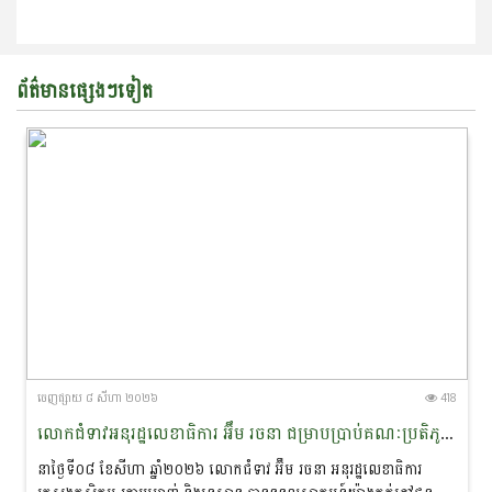
ព័ត៌មានផ្សេងៗទៀត
ចេញ​ផ្សាយ​ ៨ សីហា ២០២៦
418
លោកជំទាវអនុរដ្ឋលេខាធិការ អ៊ឹម រចនា ជម្រាបប្រាប់គណៈប្រតិភូនាវាសន្តិភាពមេគង្គ-ឡានឆាង ថា៖ «សន្តិភាព ជាគ្រឹះដ៏សំខាន់នៃការអភិរក្សសត្វផ្សោតនៅកម្ពុជា»
នាថ្ងៃទី០៨ ខែសីហា ឆ្នាំ២០២៦ លោកជំទាវ អ៊ឹម រចនា អនុរដ្ឋលេខាធិការ