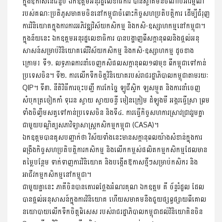
ក្នុងឱកាសនៃជំនួប ឯកឧត្តមអនុរដ្ឋលេខាធិការ បានស្វាគមន៍ចំណាប់អារម្មណ៍
របស់គណៈប្រតិភូសមាគមចិននៅកម្ពុជាចំពោះកិច្ចសហប្រតិបត្តិការ ដើម្បីជំរុញ
ការវិនិយោគក្នុងការការអភិវឌ្ឍវិស័យកសិកម្ម និងកសិ-ឧស្សាហកម្មនៅកម្ពុជា។
ក្នុងន័យនេះ ឯកឧត្តមអនុរដ្ឋលេខាធិការ បានបង្ហាញពីសក្តានុពលនិងផ្ដល់អនុ
សាសន៍សម្រាប់វិនិយោគលើវិស័យកសិកម្ម និងកសិ-ឧស្សាហកម្ម ដូចខាង
ក្រោម៖ ទី១. លទ្ធភាពការនាំចេញកសិផលសក្តានុពល១៧មុខ ពីកម្ពុជាទៅកាន់
ប្រទេសចិន។ ទី២. ការលើកទឹកចិត្តវិនិយោគរបស់រាជរដ្ឋាភិបាលកម្ពុជាតាមរយៈ
QIP។ ទី៣. នីតិវិធីការចុះបញ្ជី ការកែច្នៃ ឡូជីស្ទិក ឡសម្ងួត និងការនាំចេញ
សំបុកត្រចៀកកាំ ទុរេន ស្វាយ ស្វាយចន្ទី មៀនក្រៀម ដំឡូងមី អង្ករធ្វើស្រា ព្រម
ទាំងចិញ្ចឹមសត្វទៅកាន់ប្រទេសចិន និងទី៤. ការធ្វើកិច្ចសហការស្រាវជ្រាវរួមគ្នា
ជាមួយបណ្ឌិត្យសភាវិទ្យាសាស្ត្រកសិកម្មកម្ពុជា (CASA)។
ឯកឧត្តមបានគូសបញ្ជាក់ថា វិស័យទាំងនេះមានសក្តានុពលយ៉ាងសំខាន់ក្នុងការ
ពង្រឹងកិច្ចសហប្រតិបត្តិការកសិកម្ម និងលើកកម្ពស់ផលិតកម្មកសិកម្មដែលមាន
តម្លៃបន្ថែម ទាក់ទាញការវិនិយោគ និងបង្កើតឱកាសថ្មីៗសម្រាប់កសិករ និង
អាជីវកម្មកសិកម្មនៅកម្ពុជា។
ជាមួយគ្នានេះ ភាគីចិនបានគោរពថ្លែងអំណរគុណ ឯកឧត្តម គី ច័ន្ទរំដួល ដែល
បានផ្តល់អនុសាសន៍ក្នុងការវិនិយោគ ហើយសមាគមនឹងជួយផ្សព្វផ្សាយពីគោល
នយោបាយលើកទឹកចិត្តពិសេស របស់រាជរដ្ឋាភិបាលកម្ពុជាដល់វិនិយោគិនចិន