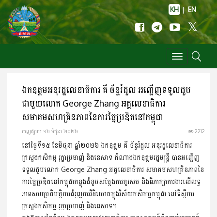
KH
|
EN
Toggle
navigation
ឯកឧត្តមអនុរដ្ឋលេខាធិការ គី ច័ន្ទរំដួល អញ្ជើញទទួលជួប
ជាមួយលោក George Zhang អគ្គលេខាធិការ
សមាគមសហគ្រិនភាពនៃការច្នៃប្រឌិតនៅកម្ពុជា
ចេញ​ផ្សាយ​ ១៦ មិថុនា ២០២៦
2212
នៅថ្ងៃទី១៥ ខែមិថុនា ឆ្នាំ២០២៦ ឯកឧត្តម គី ច័ន្ទរំដួល អនុរដ្ឋលេខាធិការ
ក្រសួងកសិកម្ម រុក្ខាប្រមាញ់ និងនេសាទ តំណាងឯកឧត្តមរដ្ឋមន្រ្តី បានអញ្ជើញ
ទទួលជួបលោក George Zhang អគ្គលេខាធិការ សមាគមសហគ្រិនភាពនៃ
ការច្នៃប្រឌិតនៅកម្ពុជាកន្នុងជំនួបសម្តែងការគួរសម និងពិភាក្សាការងារលើលទ្ធ
ភាពសហប្រតិបត្តិការជំរុញការវិនិយោគក្នុងវិស័យកសិកម្មកម្ពុជា នៅទីស្តីការ
ក្រសួងកសិកម្ម រុក្ខាប្រមាញ់ និងនេសាទ។