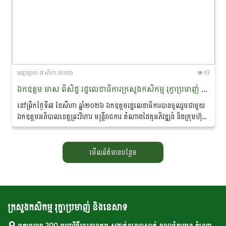
ចេញ​ផ្សាយ​ ៧ សីហា ២០២៦
93
ឯកឧត្តម មាស ពិសិដ្ឋ រដ្ឋលេខាធិការក្រសួងកសិកម្ម រុក្ខាប្រមាញ់ និងនេសាទ បានចូលរួមជាអធិបតីភាពក្នុងពិធីចុះហត្ថលេខាលក់-ទិញផលិតផលកសិកម្មសរីរាង្គ នៅខេត្តព្រះវិហារ
នៅព្រឹកថ្ងៃទី៧ ខែសីហា ឆ្នាំ២០២៦ ឯកឧត្តមរដ្ឋលេខាធិការបានចូលរួមជាមួយ
ឯកឧត្តមអភិបាលខេត្តព្រះវិហារ មន្ត្រីរាជការ តំណាងដៃគូអភិវឌ្ឍន៍ និងក្រុមហ៊ុន
ឯកជន ព្រមទាំងប្រជាកសិករ...
មើលព័ត៌មានបន្ថែម
ក្រសួងកសិកម្ម រុក្ខាប្រមាញ់ និងនេសាទ
អគារលេខ 200 មហាវិថីព្រះនរោត្តម សង្កាត់ទន្លេបាសាក់ ខណ្ឌចំការមន ភ្នំពេញ