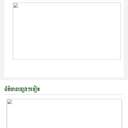
ព័ត៌មានផ្សេងៗទៀត