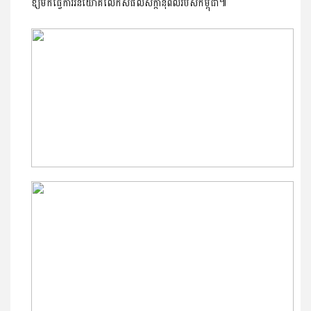
ឱ្យមកធ្វើការវិនិយោគលើកសិផលសក្តានុពលរបស់កម្ពុជា៕