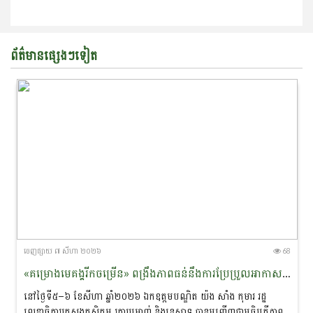
ព័ត៌មានផ្សេងៗទៀត
ចេញ​ផ្សាយ​ ៧ សីហា ២០២៦
68
«គម្រោងមេគង្គរីកចម្រើន» ពង្រឹងភាពធន់នឹងការប្រែប្រួល​អាកាស​​ធាតុ និងលើកកម្ពស់ជីវភាពសហគមន៍ជនជាតិភាគតិច នៅខេត្តរតនគិរី និងមណ្ឌលគិរី
នៅថ្ងៃទី៥–៦ ខែសីហា ឆ្នាំ២០២៦ ឯកឧត្ដមបណ្ឌិត យ៉ង សាំង កុមារ រដ្ឋ
លេខាធិការក្រសួងកសិកម្ម រុក្ខាប្រមាញ់ និងនេសាទ បាន​អញ្ជើញជាអធិបតីភាពដ៏