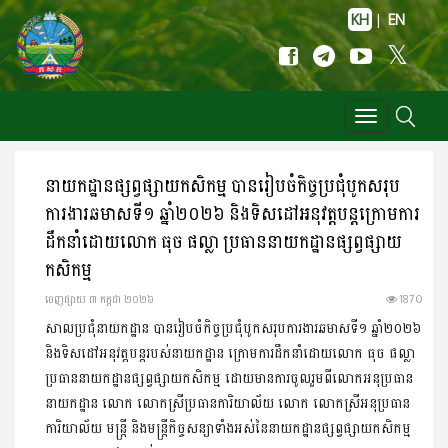
KH
|
EN
Toggle
navigation
នាយកដ្ឋានផ្សព្វផ្សាយកសិកម្ម បានរៀបចំកិច្ចប្រជុំបូកសរុប
ការងារឆមាសទី១ ឆ្នាំ២០២៦ និងទិសដៅអនុវត្តបន្តក្រោមការ
ដឹកនាំដោយលោក ធុច ផល្លា ប្រធាននាយកដ្ឋានផ្សព្វផ្សាយ
កសិកម្ម
ចេញ​ផ្សាយ​ ៣ កក្កដា ២០២៦
1870
សាលប្រជុំនាយកដ្ឋាន បានរៀបចំកិច្ចប្រជុំបូកសរុបការងារឆមាសទី១ ឆ្នាំ២០២៦
និងទិសដៅអនុវត្តបន្តរបស់នាយកដ្ឋាន ក្រោមការដឹកនាំដោយលោក ធុច ផល្លា
ប្រធាននាយកដ្ឋានផ្សព្វផ្សាយកសិកម្ម ដោយមានការចូលរួមពីលោកអនុប្រធាន
នាយកដ្ឋាន លោក លោកស្រីប្រធានការិយាល័យ លោក លោកស្រីអនុប្រធាន
ការិយាល័យ មន្រ្តី និងមន្រ្តីកិច្ចសន្យាទាំងអស់នៃនាយកដ្ឋានផ្សព្វផ្សាយកសិកម្ម