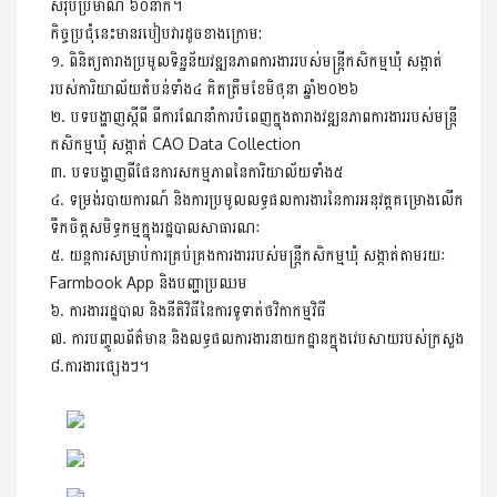
សរុបប្រមាណ ៦០នាក់។
កិច្ចប្រជុំនេះមានរបៀបវារដូចខាងក្រោម:
១. ពិនិត្យតារាងប្រមូលទិន្នន័យវឌ្ឍនភាពការងាររបស់មន្រ្តីកសិកម្មឃុំ សង្កាត់
របស់ការិយាល័យតំបន់ទាំង៤ គិតត្រឹមខែមិថុនា ឆ្នាំ២០២៦
២. បទបង្ហាញស្ដីពី ពីការណែនាំការបំពេញក្នុងតារាងវឌ្ឍនភាពការងាររបស់មន្រ្តី
កសិកម្មឃុំ សង្កាត់ CAO Data Collection
៣. បទបង្ហាញពីផែនការសកម្មភាពនៃការិយាល័យទាំង៥
៤. ទម្រង់របាយការណ៍ និងការប្រមូលលទ្ធផលការងារនៃការអនុវត្តគម្រោងលើក
ទឹកចិត្តសមិទ្ធកម្មក្នុងរដ្ឋបាលសាធារណៈ
៥. យន្តការសម្រាប់ការគ្រប់គ្រងការងាររបស់មន្រ្តីកសិកម្មឃុំ សង្កាត់តាមរយៈ
Farmbook App និងបញ្ហាប្រឈម
៦. ការងាររដ្ឋបាល និងនីតិវិធីនៃការទូទាត់ថវិកាកម្មវិធី
៧. ការបញ្ចូលព័ត៌មាន និងលទ្ធផលការងារនាយកដ្ឋានក្នុងវេបសាយរបស់ក្រសួង
៨.ការងារផ្សេងៗ។