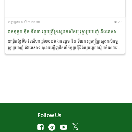
ចេញ​ផ្សាយ​ ៦ សីហា ២០២៦
281
ឯកឧត្តម​ ឌិត​ ទីណា​ រដ្ឋមន្រ្តីក្រសួងកសិកម្ម​ រុក្ខាប្រមាញ់​ និងនេសាទ​ បានអញ្ជើញដឹកនាំកិច្ចប្រជុំពិនិត្យគម្រោងរៀបចំអាហារដ្ឋាន​ ដើម្បីគាំទ្រការប្រើប្រាស់កសិផលក្នុងស្រុក
នាព្រឹកថ្ងៃទី៦​ ខែសីហា​ ឆ្នាំ២០២៦​ ឯកឧត្តម​ ឌិត​ ទីណា​ រដ្ឋមន្រ្តីក្រសួងកសិកម្ម​
រុក្ខាប្រមាញ់​ និងនេសាទ​ បានអញ្ជើញដឹកនាំកិច្ចប្រជុំពិនិត្យគម្រោងរៀបចំអាហារ
ដ្ឋាន​...
Follow Us