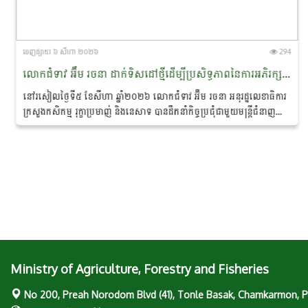
ចេញ​ផ្សាយ​ ៦ សីហា ២០២៦
294
លោកជំទាវ អ៊ឹម រចនា ដាក់ទិសដៅថ្មីដើម្បីប្រសិទ្ធភាពនៃការអភិរក្ស​ផ្សោត​ទន្លេមេគង្គ និងផ្តាំផ្ញើឱ្យឆ្មាំទន្លេយកចិត្តទុកដាក់លើសុវត្ថិភាព​ពេលចេញល្បាតក្នុងរដូវវស្សា
នៅរសៀលថ្ងៃទី៥ ខែសីហា ឆ្នាំ២០២៦ លោកជំទាវ អ៊ឹម រចនា អនុរដ្ឋ​លេខាធិការ
ក្រសួងកសិកម្ម រុក្ខាប្រមាញ់ និងនេសាទ បានដឹកនាំកិច្ចប្រជុំជាមួយមន្ត្រីជំនាញ
ដែលមានលោកបណ្ឌិត...
Ministry of Agriculture, Forestry and Fisheries
No 200, Preah Norodom Blvd (41), Tonle Basak, Chamkarmon,