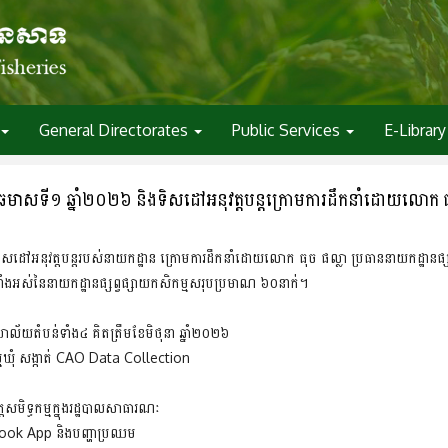
General Directorates
Public Services
E-Library
ងារឆមាសទី១ ឆ្នាំ២០២៦ និងទិសដៅអនុវត្តបន្តក្រោមការដឹកនាំដោយលោក ធុ
និងទិសដៅអនុវត្តបន្តរបស់នាយកដ្ឋាន ក្រោមការដឹកនាំដោយលោក ធុច ផល្លា ប្រធាននាយកដ្ឋ
យាទាំងអស់នៃនាយកដ្ឋានផ្សព្វផ្សាយកសិកម្មសរុបប្រមាណ ៦០នាក់។
ារិយាល័យតំបន់ទាំង៤ គិតត្រឹមខែមិថុនា ឆ្នាំ២០២៦
កម្មឃុំ សង្កាត់ CAO Data Collection
សមិទ្ធកម្មក្នុងរដ្ឋបាលសាធារណៈ
armbook App និងបញ្ហាប្រឈម