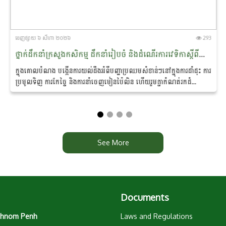
ចេញ​ផ្សាយ​ ៦ សីហា ២០២៦
293
ថ្នាក់ដឹកនាំក្រសួងកសិកម្ម ដឹកនាំរៀបចំ និងដំណើរការវេទិកាស្តីពីការភ្ជាប់ និងពង្រឹងទំនាក់ទំនងអាជីវកម្ម រវាងកសិករ សហគមន៍កសិកម្ម និងក្រុមហ៊ុនប្រមូលទិញ កែច្នៃ និងនាំចេញមៀនប៉ៃលិន
ក្នុងគោលបំណង បង្កើនការយល់ដឹងអំពីបញ្ហាប្រឈមសំខាន់ៗនៅក្នុងការដាំដុះ ការ
ប្រមូលទិញ ការកែច្នៃ និងការនាំចេញមៀនប៉ៃលិន ហើយរួមគ្នាកំណត់រកដំណោះ
ស្រាយសមស្រប នៅថ្ងៃទី ៦...
See More
Documents
 Phnom Penh
Laws and Regulations