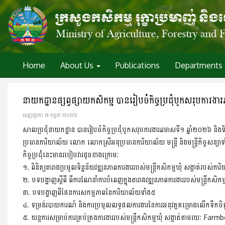
Home
About Us
Publications
Departments
នាយកដ្ឋានផ្សព្វផ្សាយកសិកម្ម បានរៀបចំកិច្ចប្រជុំបូកសរុបការ
ចេញ​ផ្សាយ​ ៣ កក្កដា ២០២៦
សាលប្រជុំនាយកដ្ឋាន បានរៀបចំកិច្ចប្រជុំបូកសរុបការងារឆមាសទី១ ឆ្នាំ២០២៦ 
ប្រធានការិយាល័យ លោក លោកស្រីអនុប្រធានការិយាល័យ មន្រ្តី និងមន្រ្តីកិច្ចសន្
កិច្ចប្រជុំនេះមានរបៀបវារដូចខាងក្រោម:
១. ពិនិត្យតារាងប្រមូលទិន្នន័យវឌ្ឍនភាពការងាររបស់មន្រ្តីកសិកម្មឃុំ សង្កាត់របស់ក
២. បទបង្ហាញស្ដីពី ពីការណែនាំការបំពេញក្នុងតារាងវឌ្ឍនភាពការងាររបស់មន្រ្តីកសិ
៣. បទបង្ហាញពីផែនការសកម្មភាពនៃការិយាល័យទាំង៥
៤. ទម្រង់របាយការណ៍ និងការប្រមូលលទ្ធផលការងារនៃការអនុវត្តគម្រោងលើកទឹកចិត្ត
៥. យន្តការសម្រាប់ការគ្រប់គ្រងការងាររបស់មន្រ្តីកសិកម្មឃុំ សង្កាត់តាមរយៈ F