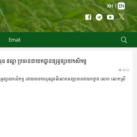
KH
|
EN
Email
ច ផល្លា ប្រធាននាយកដ្ឋានផ្សព្វផ្សាយកសិកម្ម
1858
ានផ្សព្វផ្សាយកសិកម្ម ដោយមានការចូលរួមពីលោកអនុប្រធាននាយកដ្ឋាន លោក លោកស្រី