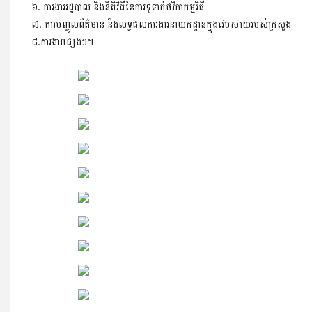
៦. ការងាររដ្ឋបាល និងនីតិវិធីនៃការទូទាត់ថវិកាកម្មវិធី
៧. ការបញ្ចូលព័ត៌មាន និងលទ្ធផលការងារនាយកដ្ឋានក្នុងវេបសាយរបស់ក្រសួង
៨.ការងារផ្សេងៗ។