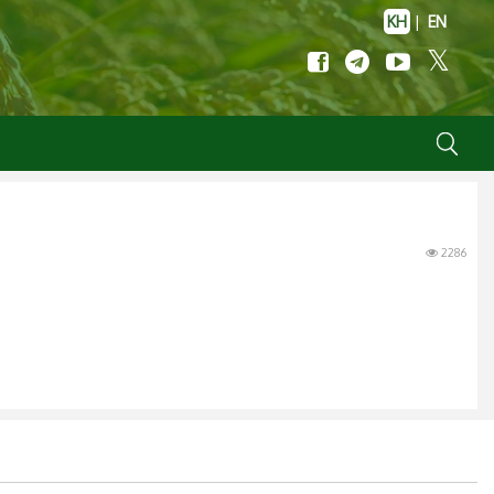
KH
|
EN
2286