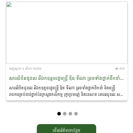
ចេញ​ផ្សាយ​ ៥ សីហា ២០២៦
434
សារលិខិតជូនពរ ពីឯកឧត្តមរដ្ឋមន្ត្រី ឌិត ទីណា ព្រមទាំងថ្នាក់ដឹកនាំ និងមន្ត្រីរាជការគ្រប់ជាន់ថ្នាក់នៃក្រសួងកសិកម្ម រុក្ខាប្រមាញ់ និងនេសាទ គោរពជូនពរ សម្តេចអគ្គមហាសេនាបតីតេជោ ហ៊ុន សែន ប្រធានព្រឹទ្ធសភា និងជាប្រធានក្រុមឧត្តមប្រឹក្សាផ្ទាល់ព្រះមហាក្សត្រនៃព្រះរាជាណាចក្រកម្ពុជា
សារលិខិតជូនពរ ពីឯកឧត្តមរដ្ឋមន្ត្រី ឌិត ទីណា ព្រមទាំងថ្នាក់ដឹកនាំ និងមន្ត្រី
រាជការគ្រប់ជាន់ថ្នាក់នៃក្រសួងកសិកម្ម រុក្ខាប្រមាញ់ និងនេសាទ គោរពជូនពរ ស
ម្តេចអគ្គមហាសេនាបតីតេជោ...
មើលព័ត៌មានបន្ថែម