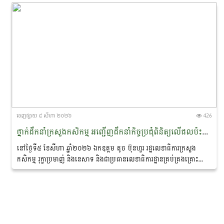
ចេញ​ផ្សាយ​ ៥ សីហា ២០២៦
426
ថ្នាក់ដឹកនាំក្រសួងកសិកម្ម អញ្ជើញដឹកនាំកិច្ចប្រជុំពិនិត្យលើផលប៉ះពាល់ដំណាំស្រូវដោយគ្រោះរាំងស្ងួត និងត្រៀមបម្រុងឆ្លើយតបបញ្ចេញគ្រាប់ពូជ
នៅថ្ងៃទី៥ ខែសីហា ឆ្នាំ២០២៦ ឯកឧត្តម តូច ប៊ុនហួរ រដ្ឋលេខាធិការក្រសួង
កសិកម្ម រុក្ខាប្រមាញ់ និងនេសាទ និងជាប្រធានលេខាធិការដ្ឋានគ្រប់គ្រងគ្រោះ
មហន្តរាយប្រចាំក្រសួងកសិកម្ម...