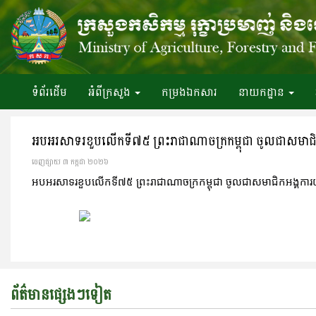
ទំព័រ​ដើម
អំពី​ក្រសួង
កម្រងឯកសារ
នាយកដ្ឋាន
អបអរសាទរខួបលើកទី៧៥ ព្រះរាជាណាចក្រកម្ពុជា ចូលជាសមាជ
ចេញ​ផ្សាយ​ ៣ កក្កដា ២០២៦
អបអរសាទរខួបលើកទី៧៥ ព្រះរាជាណាចក្រកម្ពុជា ចូលជាសមាជិកអង្គកា
ព័ត៌មានផ្សេងៗទៀត