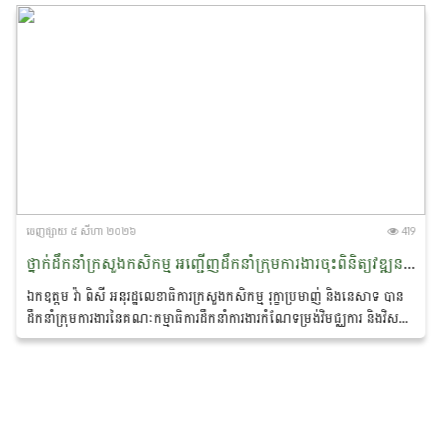
ចេញ​ផ្សាយ​ ៥ សីហា ២០២៦
419
ថ្នាក់ដឹកនាំក្រសួងកសិកម្ម អញ្ជើញដឹកនាំក្រុមការងារចុះពិនិត្យវឌ្ឍនភាពការអនុវត្តមុខងារក្នុងវិស័យកសិកម្ម ដែលបានផ្ទេរទៅឱ្យរដ្ឋបាលថ្នាក់ក្រោមជាតិ នៅរាជធានីភ្នំពេញ
ឯកឧត្តម វ៉ា ពិសី អនុរដ្ឋលេខាធិការក្រសួងកសិកម្ម រុក្ខាប្រមាញ់ និងនេសាទ បាន
ដឹកនាំក្រុមការងារនៃគណៈកម្មាធិការដឹកនាំការងារកំណែទម្រង់វិមជ្ឈការ និងវិសហ
មជ្ឈការនៃក្រសួងកសិកម្ម...