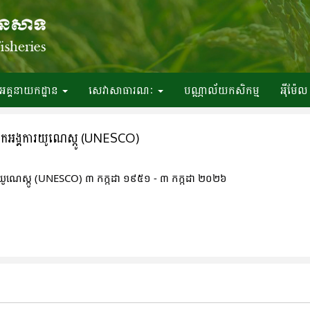
អគ្គនាយកដ្ឋាន
សេវាសាធារណៈ
បណ្ណាល័យកសិកម្ម
អ៉ីម៉ែល
ិកអង្គការយូណេស្កូ (UNESCO)
រយូណេស្កូ (UNESCO) ៣ កក្កដា ១៩៥១ - ៣ កក្កដា ២០២៦