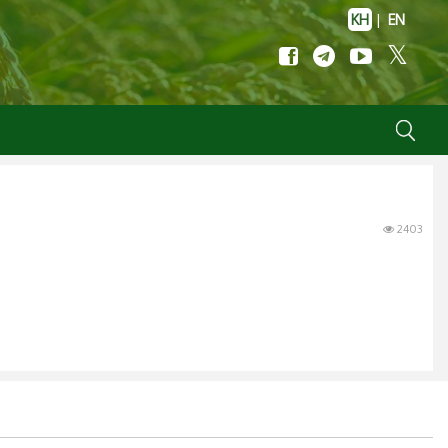
KH
|
EN
2403