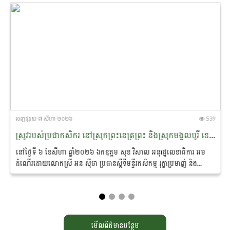
ចេញ​ផ្សាយ​ ៧ សីហា ២០២៦
539
ស្រូវរបស់ប្រជាកសិករ នៅស្រុកព្រះ​នេត្រព្រះ និងស្រុកមង្គលបូរី ខេត្តបន្ទាយមានជ័យ ត្រូវបានអន្តរាគមន៍​សង្គ្រោះ ​​ស្តារ​បានឡើង​វិញស្ទើរទាំងស្រុង
នៅថ្ងៃទី ៦ ខែសីហា ឆ្នាំ២០២៦ ឯកឧត្តម សុខ វិសាល អនុ​រដ្ឋលេខាធិការ អម
ដំណើរដោយលោកស្រី អន ស៊ីថា ប្រធាន​ស្តីទី​មន្ទីរកសិកម្ម រុក្ខាប្រមាញ់ និង
នេសាទខេត្តបន្ទាយមានជ័យ ព្រមទាំងមន្ត្រីបច្ចេកទេស...
មើលព័ត៌មានបន្ថែម