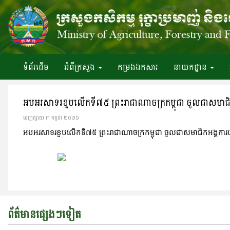
ទំព័រ​ដើម
អំពី​ក្រសួង
កម្រងឯកសារ
នាយកដ្ឋាន
អបអរសាទរខួបលើកទី៧៥ ព្រះរាជាណាចក្រកម្ពុជា ចូលជាសមាជ
ចេញ​ផ្សាយ​ ៣ កក្កដា ២០២៦
អបអរសាទរខួបលើកទី៧៥ ព្រះរាជាណាចក្រកម្ពុជា ចូលជាសមាជិកអង្គកា
ព័ត៌មានផ្សេងៗទៀត