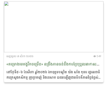
ចេញ​ផ្សាយ​ ៧ សីហា ២០២៦
549
«គម្រោងមេគង្គរីកចម្រើន» ពង្រឹងភាពធន់នឹងការប្រែប្រួល​អាកាស​​ធាតុ និងលើកកម្ពស់ជីវភាពសហគមន៍ជនជាតិភាគតិច នៅខេត្តរតនគិរី និងមណ្ឌលគិរី
នៅថ្ងៃទី៥–៦ ខែសីហា ឆ្នាំ២០២៦ ឯកឧត្ដមបណ្ឌិត យ៉ង សាំង កុមារ រដ្ឋលេខាធិ
ការក្រសួងកសិកម្ម រុក្ខាប្រមាញ់ និងនេសាទ បាន​អញ្ជើញជាអធិបតីភាពដ៏ខ្ពង់ខ្ពស់
ក្នុង «សិក្ខាសាលាឆ្លុះ​បញ្ចាំង​ការ​សហការគ្នារវាងមន្ត្រីកសិកម្មឃុំ...