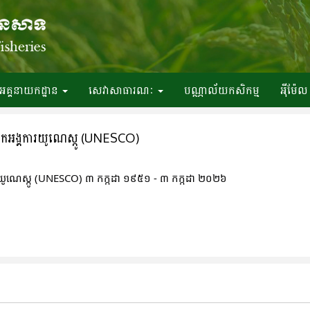
អគ្គនាយកដ្ឋាន
សេវាសាធារណៈ
បណ្ណាល័យកសិកម្ម
អ៉ីម៉ែល
ិកអង្គការយូណេស្កូ (UNESCO)
រយូណេស្កូ (UNESCO) ៣ កក្កដា ១៩៥១ - ៣ កក្កដា ២០២៦