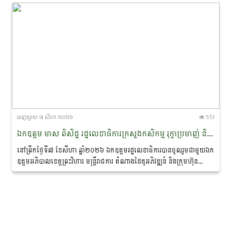
ចេញ​ផ្សាយ​ ៧ សីហា ២០២៦
551
ឯកឧត្តម មាស ពិសិដ្ឋ រដ្ឋលេខាធិការក្រសួងកសិកម្ម រុក្ខាប្រមាញ់ និងនេសាទ បានចូលរួមជាអធិបតីភាពក្នុងពិធីចុះហត្ថលេខាលក់-ទិញផលិតផលកសិកម្មសរីរាង្គ នៅខេត្តព្រះវិហារ
នៅព្រឹកថ្ងៃទី៧ ខែសីហា ឆ្នាំ២០២៦ ឯកឧត្តមរដ្ឋលេខាធិការបានចូលរួមជាមួយឯក
ឧត្តមអភិបាលខេត្តព្រះវិហារ មន្ត្រីរាជការ តំណាងដៃគូអភិវឌ្ឍន៍ និងក្រុមហ៊ុន
ឯកជន ព្រមទាំងប្រជាកសិករ...